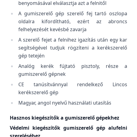
benyomásával elválasztja azt a felnitől
A gumiszerelő gép szerelő fej tartó oszlopa
oldalra kifordítható, ezért az abroncs
felhelyezését kevésbé zavarja
A szerelő fejet a felnihez igazítás után egy kar
segítségével tudjuk rögzíteni a kerékszerelő
gép tetején
Analóg kerék fújtató pisztoly, része a
gumiszerelő gépnek
CE tanúsítvánnyal rendelkező Lincos
kerékszerelő gép
Magyar, angol nyelvű használati utasítás
Hasznos kiegészítők a gumiszerelő gépekhez
Védelmi kiegészítők gumiszerelő gép alufelni
szereléséhez