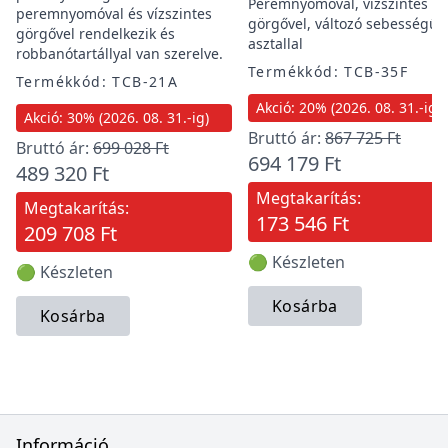
Peremnyomóval, vízszintes
peremnyomóval és vízszintes
görgővel, változó sebességű
görgővel rendelkezik és
asztallal
robbanótartállyal van szerelve.
Termékkód: TCB-35F
Termékkód: TCB-21A
Akció: 20% (2026. 08. 31.-ig)
Akció: 30% (2026. 08. 31.-ig)
Bruttó ár:
867 725 Ft
Bruttó ár:
699 028 Ft
694 179 Ft
489 320 Ft
Megtakarítás:
Megtakarítás:
173 546 Ft
209 708 Ft
🟢 Készleten
🟢 Készleten
Kosárba
Kosárba
Információ