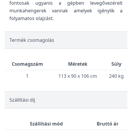
fontosak ugyanis a gépben levegővezérelt
munkahengerek vannak amelyek igénylik a
folyamatos olajzást.
Termék csomagolás
Csomagszám
Méretek
Súly
1
113 x 90 x 106 cm
240 kg
Szállítási díj
Szállítási mód
Bruttó ár