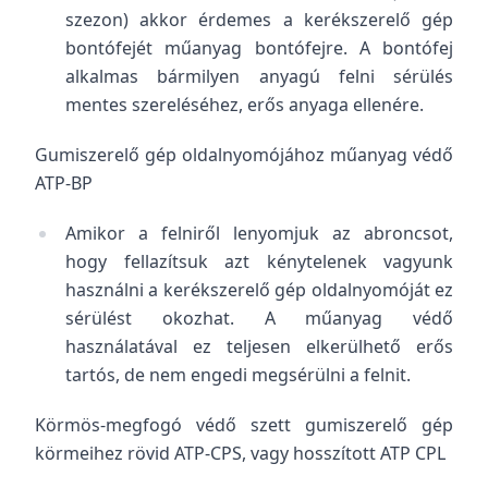
szezon) akkor érdemes a kerékszerelő gép
bontófejét műanyag bontófejre. A bontófej
alkalmas bármilyen anyagú felni sérülés
mentes szereléséhez, erős anyaga ellenére.
Gumiszerelő gép oldalnyomójához műanyag védő
ATP-BP
Amikor a felniről lenyomjuk az abroncsot,
hogy fellazítsuk azt kénytelenek vagyunk
használni a kerékszerelő gép oldalnyomóját ez
sérülést okozhat. A műanyag védő
használatával ez teljesen elkerülhető erős
tartós, de nem engedi megsérülni a felnit.
Körmös-megfogó védő szett gumiszerelő gép
körmeihez rövid ATP-CPS, vagy hosszított ATP CPL