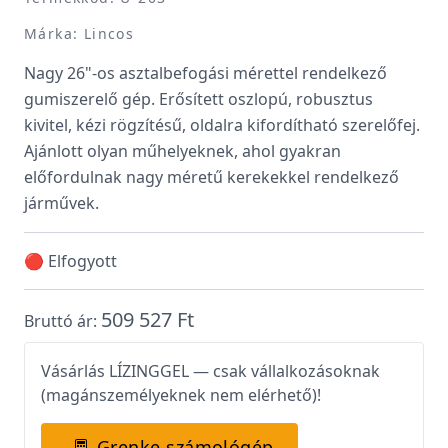
Márka: Lincos
Nagy 26"-os asztalbefogási mérettel rendelkező
gumiszerelő gép. Erősített oszlopú, robusztus
kivitel, kézi rögzítésű, oldalra kifordítható szerelőfej.
Ajánlott olyan műhelyeknek, ahol gyakran
előfordulnak nagy méretű kerekekkel rendelkező
járművek.
🔴 Elfogyott
509 527 Ft
Bruttó ár:
Vásárlás LÍZINGGEL — csak vállalkozásoknak
(magánszemélyeknek nem elérhető)!
Grenke számológép