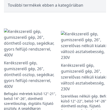
További termékek ebben a kategóriában
Kerékszerelő gép,
Kerékszerelő gép,
gumiszerelő gép, 26",
gumiszerelő gép, 26",
dönthető oszlop, segédkar,
szerelővas nélküli kialakítá
gyors felfújó rendszerrel,
változó asztalsebesség,
400V
230V
Befogási méretek külső 12"-21",
Szerelővas nélküli gép. Befog
belső 14"-26", dönthető
külső 12"-22", belső 14"-26",
szerelőoszlop, digitális fújtató
dönthető oszlop, fújtató.
pisztoly. A segédkaron