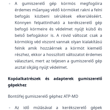
A gumiszerelő gép körmös megfogóira
érdemes műanyag védő körmöket rakni a felni
befogás közbeni sérülések elkerüléséért.
Könnyen felpattintható a kerékszerelő gép
befogó körmeire és védelmet nyújt külső és
belső befogáskor is. A rövid változat csak a
körmökig véd viszont vannak olyan kialakítású
felnik amik hozzáérnek a körmöt kiemelő
részhez, ekkor a hosszított változatot érdemes
választani, mert az teljesen a gumiszerelő gép
asztal síkjáig nyújt védelmet.
Kopóalkatrészek és adapterek gumiszerelő
gépekhez
Bontófej gumiszerelő géphez ATP-MD
Az idő múlásával a kerékszerelő gépek