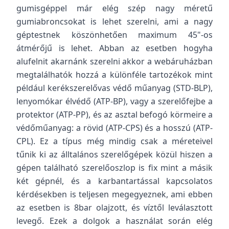
gumisgéppel már elég szép nagy méretű
gumiabroncsokat is lehet szerelni, ami a nagy
géptestnek köszönhetően maximum 45"-os
átmérőjű is lehet. Abban az esetben hogyha
alufelnit akarnánk szerelni akkor a webáruházban
megtalálhatók hozzá a különféle tartozékok mint
például kerékszerelővas védő műanyag (STD-BLP),
lenyomókar élvédő (ATP-BP), vagy a szerelőfejbe a
protektor (ATP-PP), és az asztal befogó körmeire a
védőműanyag: a rövid (ATP-CPS) és a hosszú (ATP-
CPL). Ez a típus még mindig csak a méreteivel
tűnik ki az álltalános szerelőgépek közül hiszen a
gépen található szerelőoszlop is fix mint a másik
két gépnél, és a karbantartással kapcsolatos
kérdésekben is teljesen megegyeznek, ami ebben
az esetben is 8bar olajzott, és víztől leválasztott
levegő. Ezek a dolgok a használat során elég