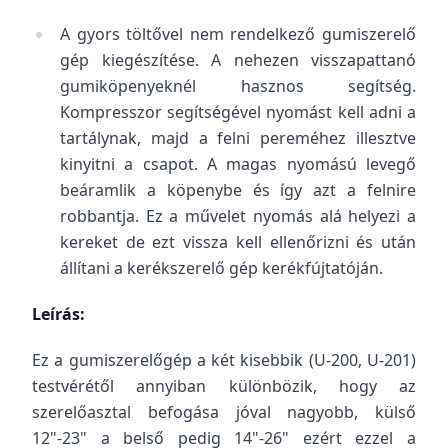
A gyors töltővel nem rendelkező gumiszerelő
gép kiegészítése. A nehezen visszapattanó
gumiköpenyeknél hasznos segítség.
Kompresszor segítségével nyomást kell adni a
tartálynak, majd a felni pereméhez illesztve
kinyitni a csapot. A magas nyomású levegő
beáramlik a köpenybe és így azt a felnire
robbantja. Ez a művelet nyomás alá helyezi a
kereket de ezt vissza kell ellenőrizni és után
állítani a kerékszerelő gép kerékfújtatóján.
Leírás:
Ez a gumiszerelőgép a két kisebbik (U-200, U-201)
testvérétől annyiban különbözik, hogy az
szerelőasztal befogása jóval nagyobb, külső
12"-23" a belső pedig 14"-26" ezért ezzel a