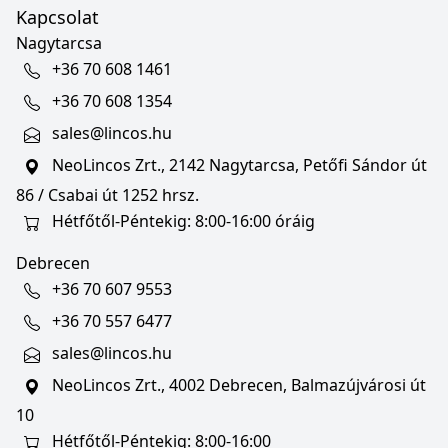
Kapcsolat
Nagytarcsa
+36 70 608 1461
+36 70 608 1354
sales@lincos.hu
NeoLincos Zrt., 2142 Nagytarcsa, Petőfi Sándor út
86 / Csabai út 1252 hrsz.
Hétfőtől-Péntekig: 8:00-16:00 óráig
Debrecen
+36 70 607 9553
+36 70 557 6477
sales@lincos.hu
NeoLincos Zrt., 4002 Debrecen, Balmazújvárosi út
10
Hétfőtől-Péntekig: 8:00-16:00