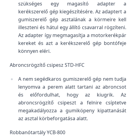
szükséges egy magasító adapter a
kerékszerelő gép kiegészítésére. Az adaptert a
gumiszerelő gép asztalának a körmeire kell
illeszteni és hátul egy állító csavarral rögzíteni.
Az adapter így megmagasítja a motorkerékpár
kereket és azt a kerékszerelő gép bontófeje
könnyen eléri.
Abroncsrögzítő csipesz STD-HFC
A nem segédkaros gumiszerelő gép nem tudja
lenyomva a perem alatt tartani az abroncsot
és előfordulhat, hogy az kiugrik. Az
abroncsrögzítő csipeszt a felnire csíptetve
megakadályozza a gumiköpeny kipattanását
az asztal körbeforgatása alatt.
Robbanótartály YCB-800