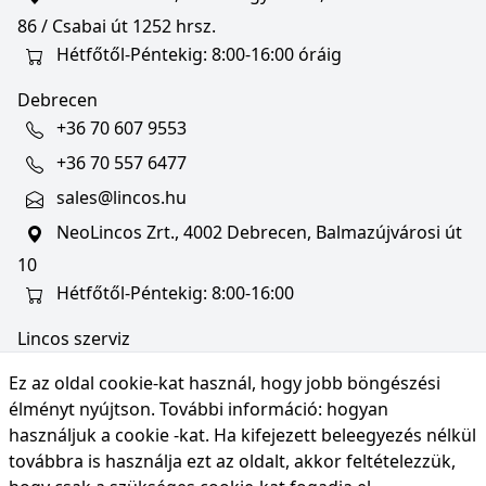
86 / Csabai út 1252 hrsz.
Hétfőtől-Péntekig: 8:00-16:00 óráig
Debrecen
+36 70 607 9553
+36 70 557 6477
sales@lincos.hu
NeoLincos Zrt., 4002 Debrecen, Balmazújvárosi út
10
Hétfőtől-Péntekig: 8:00-16:00
Lincos szerviz
szerviz@lincos.hu
Ez az oldal cookie-kat használ, hogy jobb böngészési
NeoLincos Zrt., 4002 Debrecen, Balmazújvárosi út
élményt nyújtson. További információ:
hogyan
10
használjuk a cookie -kat
. Ha kifejezett beleegyezés nélkül
továbbra is használja ezt az oldalt, akkor feltételezzük,
Nyitvatartás: hétfő-péntek 8:00-16:00