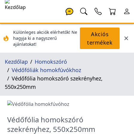
AI
Különleges akciók elérhetők! Ne
Akciós
hagyja ki a nagyszerű
termékek
ajánlatokat!
Kezdőlap
Homokszóró
Védőfóliák homokfúvókhoz
Védőfólia homokszóró szekrényhez,
550x250mm
Védőfólia homokszóró
szekrényhez, 550x250mm