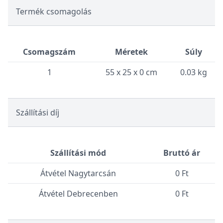
Termék csomagolás
Csomagszám
Méretek
Súly
1
55 x 25 x 0 cm
0.03 kg
Szállítási díj
Szállítási mód
Bruttó ár
Átvétel Nagytarcsán
0 Ft
Átvétel Debrecenben
0 Ft