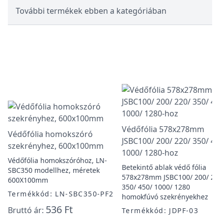
További termékek ebben a kategóriában
Védőfólia 578x278mm
Védőfólia homokszóró
JSBC100/ 200/ 220/ 350/ 45
szekrényhez, 600x100mm
1000/ 1280-hoz
Védőfólia homokszóróhoz, LN-
Betekintő ablak védő fólia
SBC350 modellhez, méretek
578x278mm JSBC100/ 200/ 22
600X100mm
350/ 450/ 1000/ 1280
Termékkód: LN-SBC350-PF2
homokfúvó szekrényekhez
536 Ft
Bruttó ár:
Termékkód: JDPF-03