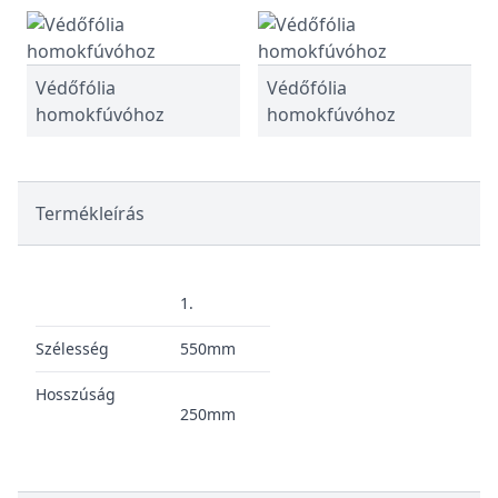
Védőfólia
Védőfólia
homokfúvóhoz
homokfúvóhoz
Termékleírás
1.
Szélesség
550mm
Hosszúság
250mm