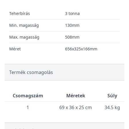
Teherbírás
3 tonna
Min. magasság
130mm
Max. magasság
508mm
Méret
656x325x166mm
Termék csomagolás
Csomagszám
Méretek
Súly
1
69 x 36 x 25 cm
34.5 kg