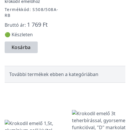
krokodil emelőhöz
Termékkód: S508/508A-
RB
1 769 Ft
Bruttó ár:
🟢 Készleten
Kosárba
További termékek ebben a kategóriában