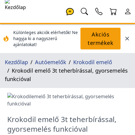
AI
Különleges akciók elérhetők! Ne
Akciós
hagyja ki a nagyszerű
termékek
ajánlatokat!
Kezdőlap
Autóemelők
Krokodil emelő
Krokodil emelő 3t teherbírással, gyorsemelés
funkcióval
Krokodil emelő 3t teherbírással,
gyorsemelés funkcióval