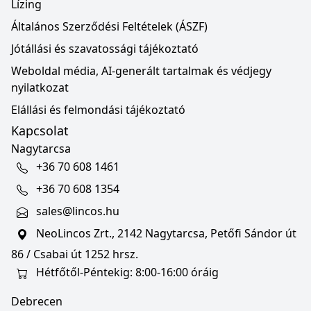
Lízing
Általános Szerződési Feltételek (ÁSZF)
Jótállási és szavatossági tájékoztató
Weboldal média, AI-generált tartalmak és védjegy
nyilatkozat
Elállási és felmondási tájékoztató
Kapcsolat
Nagytarcsa
+36 70 608 1461
+36 70 608 1354
sales@lincos.hu
NeoLincos Zrt., 2142 Nagytarcsa, Petőfi Sándor út
86 / Csabai út 1252 hrsz.
Hétfőtől-Péntekig: 8:00-16:00 óráig
Debrecen