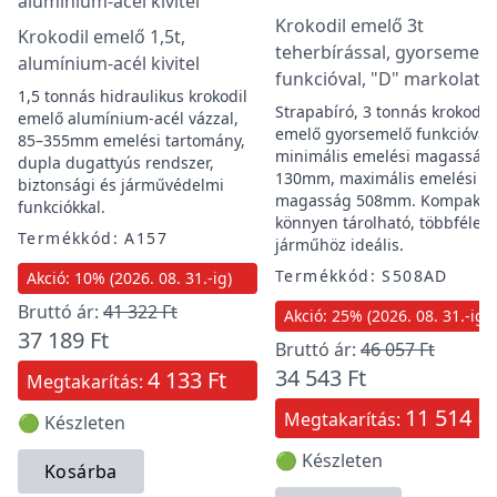
Krokodil emelő 3t
Krokodil emelő 1,5t,
teherbírással, gyorsemelé
alumínium-acél kivitel
funkcióval, "D" markolatta
1,5 tonnás hidraulikus krokodil
Strapabíró, 3 tonnás krokodil
emelő alumínium-acél vázzal,
emelő gyorsemelő funkcióval,
85–355mm emelési tartomány,
minimális emelési magasság
dupla dugattyús rendszer,
130mm, maximális emelési
biztonsági és járművédelmi
magasság 508mm. Kompakt,
funkciókkal.
könnyen tárolható, többféle
Termékkód: A157
járműhöz ideális.
Termékkód: S508AD
Akció: 10% (2026. 08. 31.-ig)
Bruttó ár:
41 322 Ft
Akció: 25% (2026. 08. 31.-ig)
37 189 Ft
Bruttó ár:
46 057 Ft
34 543 Ft
4 133 Ft
Megtakarítás:
11 514 Ft
Megtakarítás:
🟢 Készleten
🟢 Készleten
Kosárba