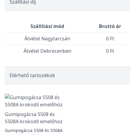
Szállítási díj
Szállítási mód
Bruttó ár
Átvétel Nagytarcsán
0 Ft
Átvétel Debrecenben
0 Ft
Elérhető tartozékok
Gumipogácsa S508 és
S508A krokodil emelőhöz
Gumipogácsa S508 és S508A