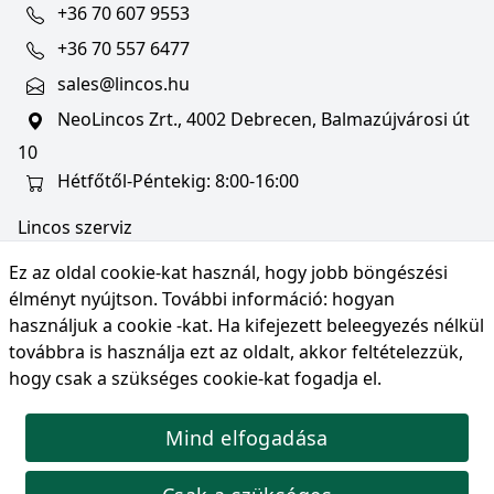
+36 70 607 9553
+36 70 557 6477
sales@lincos.hu
NeoLincos Zrt., 4002 Debrecen, Balmazújvárosi út
10
Hétfőtől-Péntekig: 8:00-16:00
Lincos szerviz
szerviz@lincos.hu
Ez az oldal cookie-kat használ, hogy jobb böngészési
NeoLincos Zrt., 4002 Debrecen, Balmazújvárosi út
élményt nyújtson. További információ:
hogyan
10
használjuk a cookie -kat
. Ha kifejezett beleegyezés nélkül
továbbra is használja ezt az oldalt, akkor feltételezzük,
Nyitvatartás: hétfő-péntek 8:00-16:00
hogy csak a szükséges cookie-kat fogadja el.
Mind elfogadása
© Copyright 2026 NeoLincos Zrt., minden jog
fenntartva.