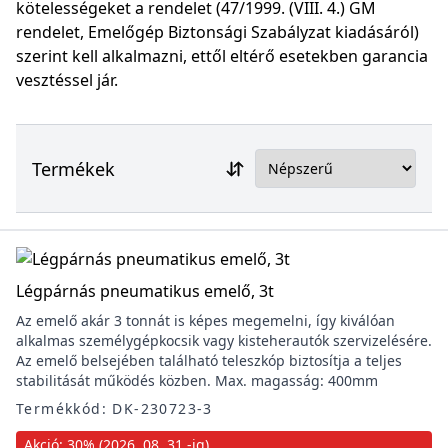
kötelességeket a rendelet (47/1999. (VIII. 4.) GM
rendelet, Emelőgép Biztonsági Szabályzat kiadásáról)
szerint kell alkalmazni, ettől eltérő esetekben garancia
vesztéssel jár.
Termékek
Légpárnás pneumatikus emelő, 3t
Az emelő akár 3 tonnát is képes megemelni, így kiválóan
alkalmas személygépkocsik vagy kisteherautók szervizelésére.
Az emelő belsejében található teleszkóp biztosítja a teljes
stabilitását működés közben. Max. magasság: 400mm
Termékkód: DK-230723-3
Akció: 30% (2026. 08. 31.-ig)