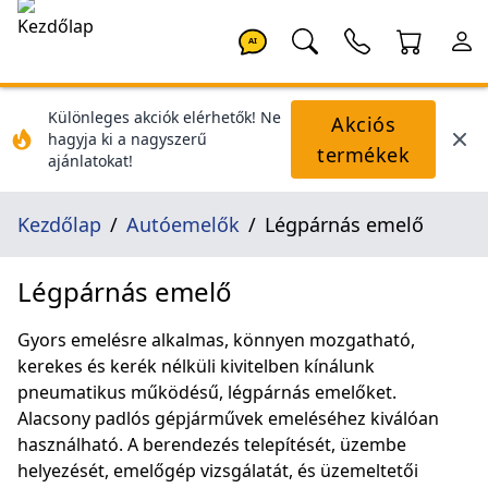
AI
Különleges akciók elérhetők! Ne
Akciós
hagyja ki a nagyszerű
termékek
ajánlatokat!
Kezdőlap
Autóemelők
Légpárnás emelő
Légpárnás emelő
Gyors emelésre alkalmas, könnyen mozgatható,
kerekes és kerék nélküli kivitelben kínálunk
pneumatikus működésű, légpárnás emelőket.
Alacsony padlós gépjárművek emeléséhez kiválóan
használható. A berendezés telepítését, üzembe
helyezését, emelőgép vizsgálatát, és üzemeltetői