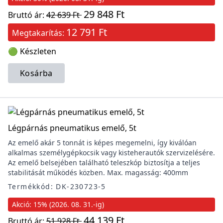
29 848 Ft
Bruttó ár:
42 639 Ft
12 791 Ft
Megtakarítás:
🟢 Készleten
Kosárba
Légpárnás pneumatikus emelő, 5t
Az emelő akár 5 tonnát is képes megemelni, így kiválóan
alkalmas személygépkocsik vagy kisteherautók szervizelésére.
Az emelő belsejében található teleszkóp biztosítja a teljes
stabilitását működés közben. Max. magasság: 400mm
Termékkód: DK-230723-5
Akció: 15% (2026. 08. 31.-ig)
44 139 Ft
Bruttó ár:
51 928 Ft