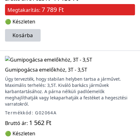
7 789 Ft
Megtakarítás:
🟢 Készleten
Kosárba
Gumipogácsa emelőkhöz, 3T - 3,5T
Úgy tervezték, hogy stabilan helyben tartsa a járművet.
Maximális terhelés: 3,5T. Kiváló barkács járművek
karbantartásához. A párna nélküli padlóemelők
meghajlíthatják vagy lekaparhatják a festéket a hegesztési
varratokról.
Termékkód: G02064A
1 562 Ft
Bruttó ár:
🟢 Készleten