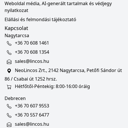
Weboldal média, AI-generált tartalmak és védjegy
nyilatkozat
Elállási és felmondási tájékoztató
Kapcsolat
Nagytarcsa
+36 70 608 1461
+36 70 608 1354
sales@lincos.hu
NeoLincos Zrt., 2142 Nagytarcsa, Petőfi Sándor út
86 / Csabai út 1252 hrsz.
Hétfőtől-Péntekig: 8:00-16:00 óráig
Debrecen
+36 70 607 9553
+36 70 557 6477
sales@lincos.hu