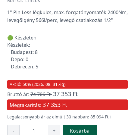
Márka: Lincos
1" Pin Less légkulcs, max. forgatónyomaték 2400Nm,
levegőigény 566l/perc, levegő csatlakozás 1/2"
🟢 Készleten
Készletek:
Budapest: 8
Depo: 0
Debrecen: 5
Akció: 50% (2026. 08. 31.-ig)
37 353 Ft
Bruttó ár:
74 706 Ft
37 353 Ft
Megtakarítás:
Legalacsonyabb ár az elmúlt 30 napban: 85 094 Ft
ℹ️
-
+
Kosárba