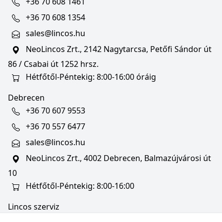
+36 70 608 1461
+36 70 608 1354
sales@lincos.hu
NeoLincos Zrt., 2142 Nagytarcsa, Petőfi Sándor út
86 / Csabai út 1252 hrsz.
Hétfőtől-Péntekig: 8:00-16:00 óráig
Debrecen
+36 70 607 9553
+36 70 557 6477
sales@lincos.hu
NeoLincos Zrt., 4002 Debrecen, Balmazújvárosi út
10
Hétfőtől-Péntekig: 8:00-16:00
Lincos szerviz
szerviz@lincos.hu