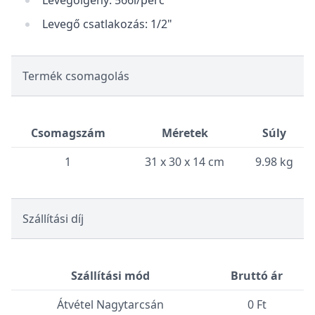
Levegőigény: 566l/perc
Levegő csatlakozás: 1/2"
Termék csomagolás
Csomagszám
Méretek
Súly
1
31 x 30 x 14 cm
9.98 kg
Szállítási díj
Szállítási mód
Bruttó ár
Átvétel Nagytarcsán
0 Ft