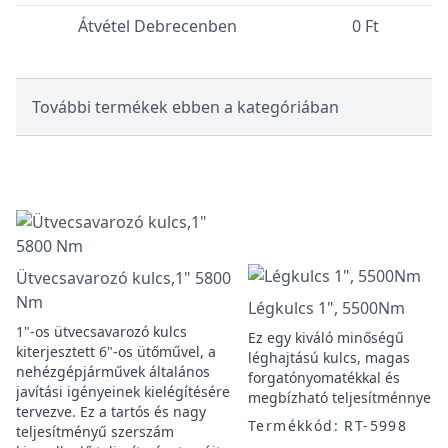
Átvétel Debrecenben
0 Ft
További termékek ebben a kategóriában
Ütvecsavarozó kulcs,1" 5800
Nm
Légkulcs 1", 5500Nm
1"-os ütvecsavarozó kulcs
Ez egy kiváló minőségű
kiterjesztett 6"-os ütőművel, a
léghajtású kulcs, magas
nehézgépjárművek általános
forgatónyomatékkal és
javítási igényeinek kielégítésére
megbízható teljesítménnyel.
tervezve. Ez a tartós és nagy
Termékkód: RT-5998
teljesítményű szerszám