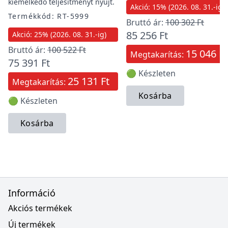
kiemelkedő teljesítményt nyújt.
Akció: 15% (2026. 08. 31.-ig)
Termékkód: RT-5999
Bruttó ár:
100 302 Ft
85 256 Ft
Akció: 25% (2026. 08. 31.-ig)
Bruttó ár:
100 522 Ft
15 046 Ft
Megtakarítás:
75 391 Ft
🟢 Készleten
25 131 Ft
Megtakarítás:
Kosárba
🟢 Készleten
Kosárba
Információ
Akciós termékek
Új termékek