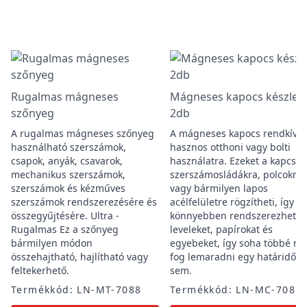
Rugalmas mágneses
Mágneses kapocs készlet,
szőnyeg
2db
A rugalmas mágneses szőnyeg
A mágneses kapocs rendkívül
használható szerszámok,
hasznos otthoni vagy bolti
csapok, anyák, csavarok,
használatra. Ezeket a kapcsok
mechanikus szerszámok,
szerszámosládákra, polcokra
szerszámok és kézműves
vagy bármilyen lapos
szerszámok rendszerezésére és
acélfelületre rögzítheti, így
összegyűjtésére. Ultra -
könnyebben rendszerezheti a
Rugalmas Ez a szőnyeg
leveleket, papírokat és
bármilyen módon
egyebeket, így soha többé n
összehajtható, hajlítható vagy
fog lemaradni egy határidőrő
feltekerhető.
sem.
Termékkód: LN-MT-7088
Termékkód: LN-MC-7085