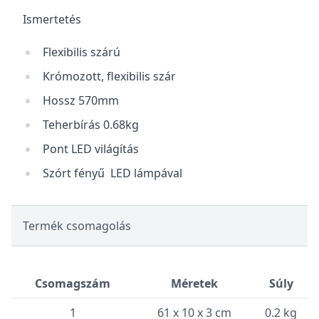
Ismertetés
Flexibilis szárú
Krómozott, flexibilis szár
Hossz 570mm
Teherbírás 0.68kg
Pont LED világítás
Szórt fényű LED lámpával
Termék csomagolás
Csomagszám
Méretek
Súly
1
61 x 10 x 3 cm
0.2 kg