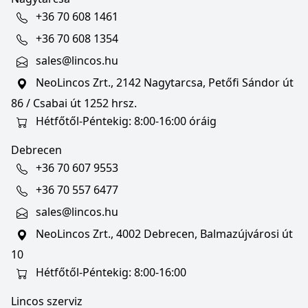
+36 70 608 1461
+36 70 608 1354
sales@lincos.hu
NeoLincos Zrt., 2142 Nagytarcsa, Petőfi Sándor út
86 / Csabai út 1252 hrsz.
Hétfőtől-Péntekig: 8:00-16:00 óráig
Debrecen
+36 70 607 9553
+36 70 557 6477
sales@lincos.hu
NeoLincos Zrt., 4002 Debrecen, Balmazújvárosi út
10
Hétfőtől-Péntekig: 8:00-16:00
Lincos szerviz