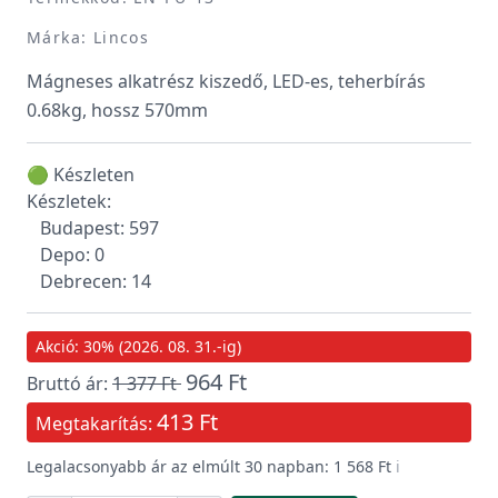
Márka: Lincos
Mágneses alkatrész kiszedő, LED-es, teherbírás
0.68kg, hossz 570mm
🟢 Készleten
Készletek:
Budapest: 597
Depo: 0
Debrecen: 14
Akció: 30% (2026. 08. 31.-ig)
964 Ft
Bruttó ár:
1 377 Ft
413 Ft
Megtakarítás:
Legalacsonyabb ár az elmúlt 30 napban: 1 568 Ft
ℹ️