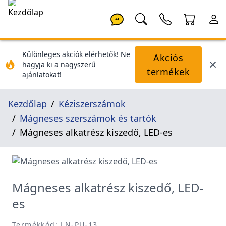
AI
Különleges akciók elérhetők! Ne
Akciós
hagyja ki a nagyszerű
termékek
ajánlatokat!
Kezdőlap
Kéziszerszámok
Mágneses szerszámok és tartók
Mágneses alkatrész kiszedő, LED-es
Mágneses alkatrész kiszedő, LED-
es
Termékkód: LN-PU-13