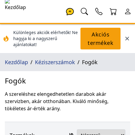
AI
Különleges akciók elérhetők! Ne
Akciós
hagyja ki a nagyszerű
termékek
ajánlatokat!
Kezdőlap
Kéziszerszámok
Fogók
Fogók
A szereléshez elengedhetetlen darabok akár
szervizben, akár otthonában. Kiváló minőség,
tökéletes ár-érték arány.