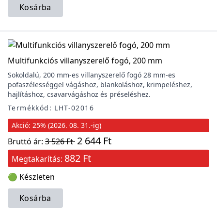
Kosárba
Multifunkciós villanyszerelő fogó, 200 mm
Sokoldalú, 200 mm-es villanyszerelő fogó 28 mm-es
pofaszélességgel vágáshoz, blankoláshoz, krimpeléshez,
hajlításhoz, csavarvágáshoz és préseléshez.
Termékkód: LHT-02016
Akció: 25% (2026. 08. 31.-ig)
2 644 Ft
Bruttó ár:
3 526 Ft
882 Ft
Megtakarítás:
🟢 Készleten
Kosárba