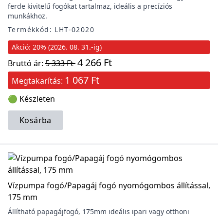
ferde kivitelű fogókat tartalmaz, ideális a precíziós
munkákhoz.
Termékkód: LHT-02020
Akció: 20% (2026. 08. 31.-ig)
4 266 Ft
Bruttó ár:
5 333 Ft
1 067 Ft
Megtakarítás:
🟢 Készleten
Kosárba
Vízpumpa fogó/Papagáj fogó nyomógombos állítással,
175 mm
Állítható papagájfogó, 175mm ideális ipari vagy otthoni