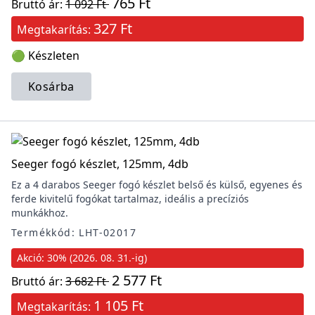
765 Ft
Bruttó ár:
1 092 Ft
327 Ft
Megtakarítás:
🟢 Készleten
Kosárba
Seeger fogó készlet, 125mm, 4db
Ez a 4 darabos Seeger fogó készlet belső és külső, egyenes és
ferde kivitelű fogókat tartalmaz, ideális a precíziós
munkákhoz.
Termékkód: LHT-02017
Akció: 30% (2026. 08. 31.-ig)
2 577 Ft
Bruttó ár:
3 682 Ft
1 105 Ft
Megtakarítás: