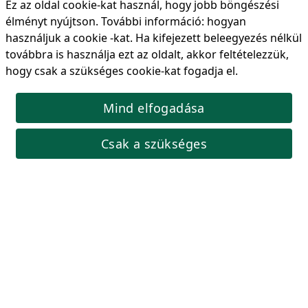
Ez az oldal cookie-kat használ, hogy jobb böngészési
Ideális csövek, anyák és csavarok megfogására. Hossz:
300mm. Pofanyílás 60mm-ig
élményt nyújtson. További információ:
hogyan
használjuk a cookie -kat
. Ha kifejezett beleegyezés nélkül
Termékkód: G00841
továbbra is használja ezt az oldalt, akkor feltételezzük,
2 720 Ft
Bruttó ár:
hogy csak a szükséges cookie-kat fogadja el.
🟢 Készleten
Mind elfogadása
Kosárba
Csak a szükséges
Vízpumpa fogó/Papagáj fogó nyomógombos állítással,
400mm
Állítható papagájfogó, 400mm ideális ipari vagy otthoni
alkalmazásokhoz, beleértve az autóipari, elektromos és
épületgépészetet.
Termékkód: LHT-02004