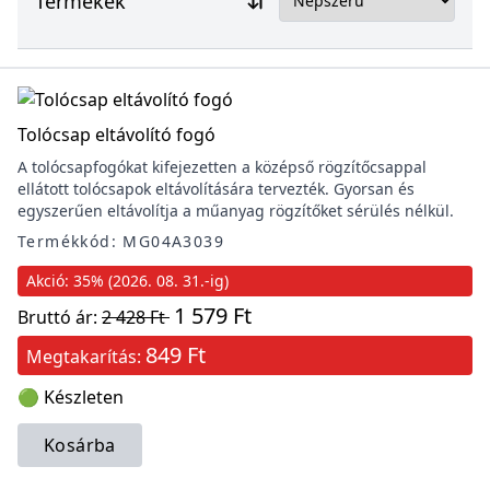
Termékek
Tolócsap eltávolító fogó
A tolócsapfogókat kifejezetten a középső rögzítőcsappal
ellátott tolócsapok eltávolítására tervezték. Gyorsan és
egyszerűen eltávolítja a műanyag rögzítőket sérülés nélkül.
Termékkód: MG04A3039
Akció: 35% (2026. 08. 31.-ig)
1 579 Ft
Bruttó ár:
2 428 Ft
849 Ft
Megtakarítás:
🟢 Készleten
Kosárba