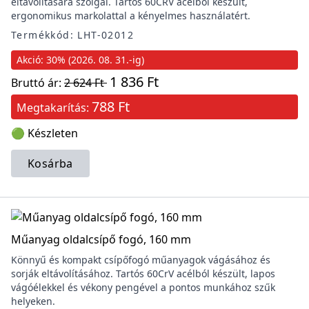
eltávolítására szolgál. Tartós 60CRV acélból készült,
ergonomikus markolattal a kényelmes használatért.
Termékkód: LHT-02012
Akció: 30% (2026. 08. 31.-ig)
1 836 Ft
Bruttó ár:
2 624 Ft
788 Ft
Megtakarítás:
🟢 Készleten
Kosárba
Műanyag oldalcsípő fogó, 160 mm
Könnyű és kompakt csípőfogó műanyagok vágásához és
sorják eltávolításához. Tartós 60CrV acélból készült, lapos
vágóélekkel és vékony pengével a pontos munkához szűk
helyeken.