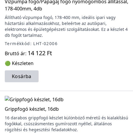
Vízpumpa fogó/Papagáj fogó nyomógombos állítással,
178-400mm, 4db
Állítható vízpumpa fogó, 178-400 mm, ideális ipari vagy
háztartási alkalmazásokhoz, beleértve az autóipari,
elektromos és épületgépészeti szolgáltatásokat. Ez a készlet 4
db fogót tartalmaz.
Termékkód: LHT-02006
14 122 Ft
Bruttó ár:
🟢 Készleten
Kosárba
Grippfogó készlet, 16db
16 darabos grippfogó készlet különböző méretű és kialakítású
fogókkal, csúszásmentes gumírozott nyéllel, általános
rögzítési és hegesztési feladatokhoz.