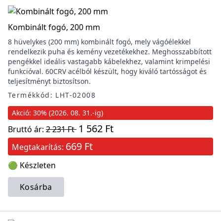
Kombinált fogó, 200 mm
8 hüvelykes (200 mm) kombinált fogó, mely vágóélekkel
rendelkezik puha és kemény vezetékekhez. Meghosszabbított
pengékkel ideális vastagabb kábelekhez, valamint krimpelési
funkcióval. 60CRV acélból készült, hogy kiváló tartósságot és
teljesítményt biztosítson.
Termékkód: LHT-02008
Akció: 30% (2026. 08. 31.-ig)
1 562 Ft
Bruttó ár:
2 231 Ft
669 Ft
Megtakarítás:
🟢 Készleten
Kosárba