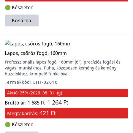
🟢 Készleten
Kosárba
Lapos, csőrös fogó, 160mm
Professzionális lapos fogó, 160mm (6"), precíziós fogási és
vágási munkákhoz. Puha, közepesen kemény és kemény
huzalokhoz, krimpelő funkcióval.
Termékkód: LHT-02010
Akció: 25% (2026. 08. 31.-ig)
1 264 Ft
Bruttó ár:
1 685 Ft
421 Ft
Megtakarítás:
🟢 Készleten