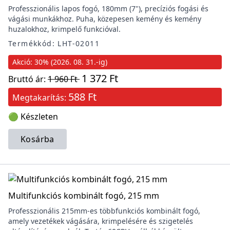
Professzionális lapos fogó, 180mm (7"), precíziós fogási és
vágási munkákhoz. Puha, közepesen kemény és kemény
huzalokhoz, krimpelő funkcióval.
Termékkód: LHT-02011
Akció: 30% (2026. 08. 31.-ig)
1 372 Ft
Bruttó ár:
1 960 Ft
588 Ft
Megtakarítás:
🟢 Készleten
Kosárba
Multifunkciós kombinált fogó, 215 mm
Professzionális 215mm-es többfunkciós kombinált fogó,
amely vezetékek vágására, krimpelésére és szigetelés