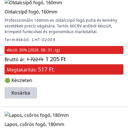
Oldalcsípő fogó, 160mm
Professzionális 160mm-es oldalcsípő fogó puha és kemény
vezetékek precíz vágására. Tartós 60CRV acélból készült,
krimpelő funkcióval és ergonomikus markolattal.
Termékkód: LHT-02009
Akció: 30% (2026. 08. 31.-ig)
1 205 Ft
Bruttó ár:
1 722 Ft
517 Ft
Megtakarítás:
🟢 Készleten
Kosárba
Lapos, csőrös fogó, 180mm