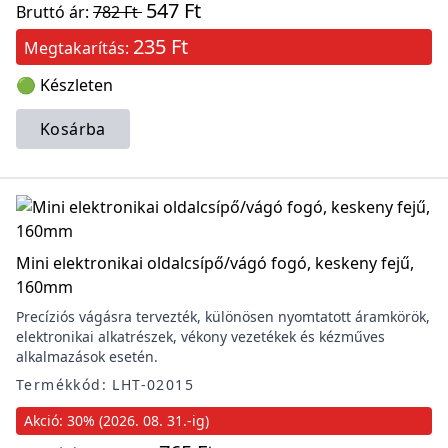
547 Ft
Bruttó ár:
782 Ft
235 Ft
Megtakarítás:
🟢 Készleten
Kosárba
Mini elektronikai oldalcsípő/vágó fogó, keskeny fejű,
160mm
Precíziós vágásra tervezték, különösen nyomtatott áramkörök,
elektronikai alkatrészek, vékony vezetékek és kézműves
alkalmazások esetén.
Termékkód: LHT-02015
Akció: 30% (2026. 08. 31.-ig)