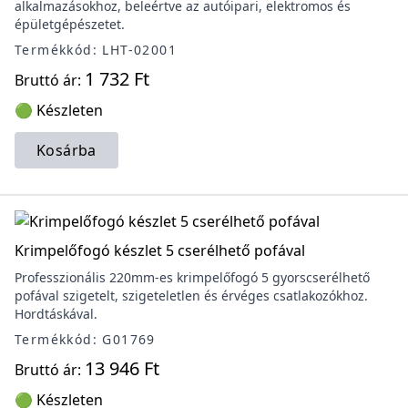
alkalmazásokhoz, beleértve az autóipari, elektromos és
épületgépészetet.
Termékkód: LHT-02001
1 732 Ft
Bruttó ár:
🟢 Készleten
Kosárba
Krimpelőfogó készlet 5 cserélhető pofával
Professzionális 220mm-es krimpelőfogó 5 gyorscserélhető
pofával szigetelt, szigeteletlen és érvéges csatlakozókhoz.
Hordtáskával.
Termékkód: G01769
13 946 Ft
Bruttó ár:
🟢 Készleten