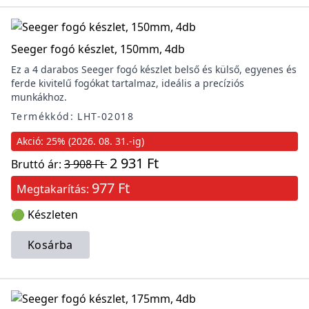
Seeger fogó készlet, 150mm, 4db
Ez a 4 darabos Seeger fogó készlet belső és külső, egyenes és
ferde kivitelű fogókat tartalmaz, ideális a precíziós
munkákhoz.
Termékkód: LHT-02018
Akció: 25% (2026. 08. 31.-ig)
2 931 Ft
Bruttó ár:
3 908 Ft
977 Ft
Megtakarítás:
🟢 Készleten
Kosárba