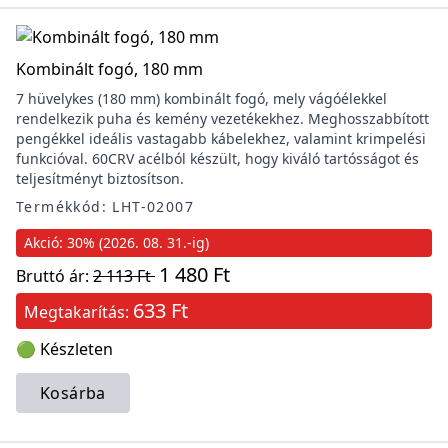
Kombinált fogó, 180 mm
7 hüvelykes (180 mm) kombinált fogó, mely vágóélekkel
rendelkezik puha és kemény vezetékekhez. Meghosszabbított
pengékkel ideális vastagabb kábelekhez, valamint krimpelési
funkcióval. 60CRV acélból készült, hogy kiváló tartósságot és
teljesítményt biztosítson.
Termékkód: LHT-02007
Akció: 30% (2026. 08. 31.-ig)
1 480 Ft
Bruttó ár:
2 113 Ft
633 Ft
Megtakarítás:
🟢 Készleten
Kosárba