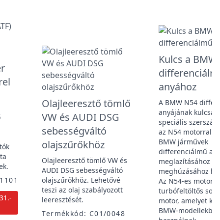
Kulcs a BMW
er
differenciálm
rel
anyához
Olajleeresztő tömlő
A BMW N54 differ
anyájának kulcsa 
VW és AUDI DSG
ő
speciális szerszám
sebességváltó
az N54 motorral fe
,
BMW járművek
olajszűrőkhöz
tók
differenciálmű an
ta
Olajleeresztő tömlő VW és
meglazításához va
ek.
AUDI DSG sebességváltó
meghúzásához has
1101
olajszűrőkhöz. Lehetővé
Az N54-es motor
teszi az olaj szabályozott
turbófeltöltős sor
31.-
leeresztését.
motor, amelyet kül
BMW-modellekbe
Termékkód: C01/0048