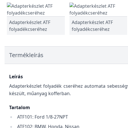
Adapterkészlet ATF
Adapterkészlet ATF
folyadékcseréhez
folyadékcseréhez
Termékleírás
Leírás
Adapterkészlet folyadék cseréhez automata sebességv
készült, műanyag kofferban.
Tartalom
ATF101: Ford 1/8-27NPT
ATF102: BMW, Honda, Nissan