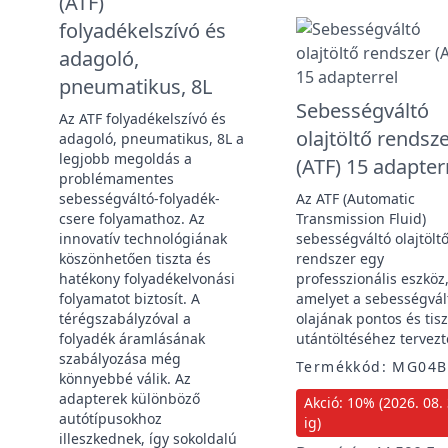
(ATF)
folyadékelszívó és
adagoló,
pneumatikus, 8L
Sebességváltó
Az ATF folyadékelszívó és
olajtöltő rendsz
adagoló, pneumatikus, 8L a
legjobb megoldás a
(ATF) 15 adapter
problémamentes
sebességváltó-folyadék-
Az ATF (Automatic
csere folyamathoz. Az
Transmission Fluid)
innovatív technológiának
sebességváltó olajtölt
köszönhetően tiszta és
rendszer egy
hatékony folyadékelvonási
professzionális eszköz
folyamatot biztosít. A
amelyet a sebességvál
térégszabályzóval a
olajának pontos és tisz
folyadék áramlásának
utántöltéséhez tervezt
szabályozása még
Termékkód: MG04B
könnyebbé válik. Az
adapterek különböző
Akció: 10% (2026. 08. 
autótípusokhoz
ig)
illeszkednek, így sokoldalú