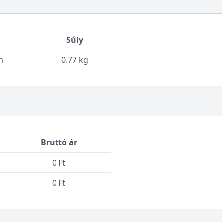
Súly
m
0.77 kg
Bruttó ár
0 Ft
0 Ft