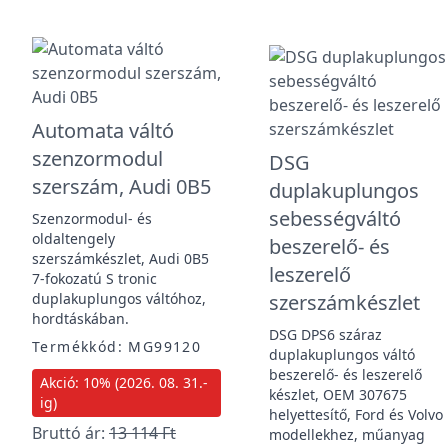
Automata váltó
szenzormodul
DSG
szerszám, Audi 0B5
duplakuplungos
sebességváltó
Szenzormodul- és
oldaltengely
beszerelő- és
szerszámkészlet, Audi 0B5
leszerelő
7-fokozatú S tronic
duplakuplungos váltóhoz,
szerszámkészlet
hordtáskában.
DSG DPS6 száraz
Termékkód: MG99120
duplakuplungos váltó
beszerelő- és leszerelő
Akció: 10% (2026. 08. 31.-
készlet, OEM 307675
ig)
helyettesítő, Ford és Volvo
Bruttó ár:
13 114 Ft
modellekhez, műanyag