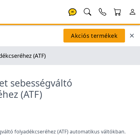
AI
Akciós termékek
dékcseréhez (ATF)
et sebességváltó
éhez (ATF)
váltó folyadékcseréhez (ATF) automatikus váltókban.