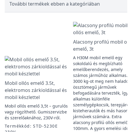
További termékek ebben a kategóriában
Alacsony profilú mobil oll
emelő, 3t
A H30M mobil emelő egy
sokoldalú és megbízható
emelőberendezés, amely
számos járműhöz alkalmas.
3000 kg-ot meg nem haladó
Mobil ollós emelő 3.5t,
össztömegű járművek
elektromos zárkioldással és
befogadására tervezték, így
mobil készlettel
alkalmas különféle
személygépkocsik, terepjárók
Mobil ollós emelő 3,5t – gurulós
kisteherautók és más hasonló
vagy rögzíthető. Gumiszervizbe
járművek számára. Extra
és szerelőaknához, 230V-ról.
alacsony profilú ollós emelő,
Termékkód: STD-5230E
100mm. A gyors emelési idő
230V