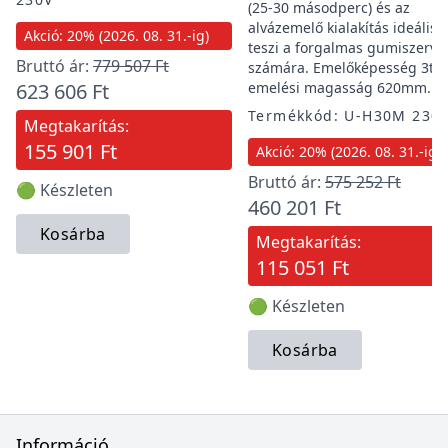
(25-30 másodperc) és az
alvázemelő kialakítás ideáliss
Akció: 20% (2026. 08. 31.-ig)
teszi a forgalmas gumiszervi
Bruttó ár:
779 507 Ft
számára. Emelőképesség 3t,
623 606 Ft
emelési magasság 620mm.
Termékkód: U-H30M 230
Megtakarítás:
155 901 Ft
Akció: 20% (2026. 08. 31.-ig)
Bruttó ár:
575 252 Ft
🟢 Készleten
460 201 Ft
Kosárba
Megtakarítás:
115 051 Ft
🟢 Készleten
Kosárba
Információ