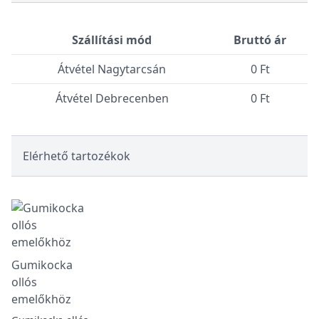
Szállítási mód
Bruttó ár
Átvétel Nagytarcsán
0 Ft
Átvétel Debrecenben
0 Ft
Elérhető tartozékok
Gumikocka
ollós
emelőkhöz