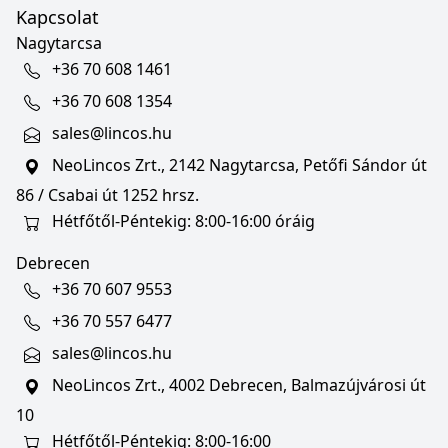
Kapcsolat
Nagytarcsa
+36 70 608 1461
+36 70 608 1354
sales@lincos.hu
NeoLincos Zrt., 2142 Nagytarcsa, Petőfi Sándor út
86 / Csabai út 1252 hrsz.
Hétfőtől-Péntekig: 8:00-16:00 óráig
Debrecen
+36 70 607 9553
+36 70 557 6477
sales@lincos.hu
NeoLincos Zrt., 4002 Debrecen, Balmazújvárosi út
10
Hétfőtől-Péntekig: 8:00-16:00