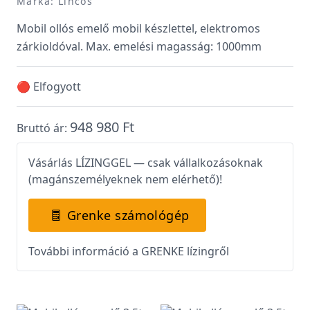
Márka: Lincos
Mobil ollós emelő mobil készlettel, elektromos
zárkioldóval. Max. emelési magasság: 1000mm
🔴 Elfogyott
948 980 Ft
Bruttó ár:
Vásárlás LÍZINGGEL — csak vállalkozásoknak
(magánszemélyeknek nem elérhető)!
Grenke számológép
További információ a GRENKE lízingről