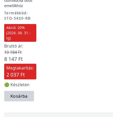
Gumikocka ollós
emelőkhöz
Termékkód:
STD-5430-RB
Akció: 20%
(2026. 08. 31.-
ig)
Bruttó ár:
10 184 Ft
8 147 Ft
Megtakarítás:
2 037 Ft
🟢 Készleten
Kosárba