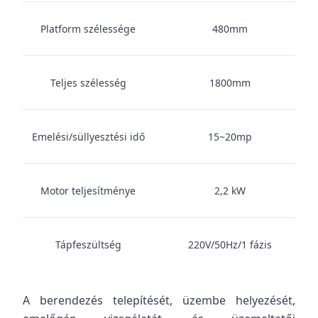
Platform szélessége
480mm
Teljes szélesség
1800mm
Emelési/süllyesztési idő
15~20mp
Motor teljesítménye
2,2 kW
Tápfeszültség
220V/50Hz/1 fázis
A berendezés telepítését, üzembe helyezését,