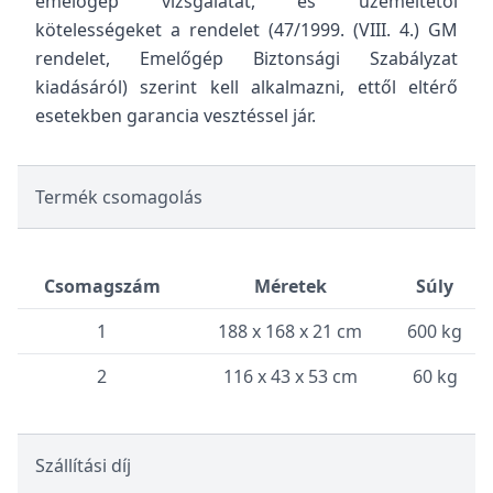
emelőgép vizsgálatát, és üzemeltetői
kötelességeket a rendelet (47/1999. (VIII. 4.) GM
rendelet, Emelőgép Biztonsági Szabályzat
kiadásáról) szerint kell alkalmazni, ettől eltérő
esetekben garancia vesztéssel jár.
Termék csomagolás
Csomagszám
Méretek
Súly
1
188 x 168 x 21 cm
600 kg
2
116 x 43 x 53 cm
60 kg
Szállítási díj