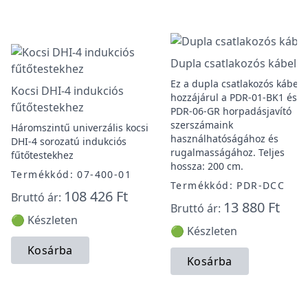
Dupla csatlakozós kábel
Ez a dupla csatlakozós kábel
Kocsi DHI-4 indukciós
hozzájárul a PDR-01-BK1 és
fűtőtestekhez
PDR-06-GR horpadásjavító
szerszámaink
Háromszintű univerzális kocsi
használhatóságához és
DHI-4 sorozatú indukciós
rugalmasságához. Teljes
fűtőtestekhez
hossza: 200 cm.
Termékkód: 07-400-01
Termékkód: PDR-DCC
108 426 Ft
Bruttó ár:
13 880 Ft
Bruttó ár:
🟢 Készleten
🟢 Készleten
Kosárba
Kosárba