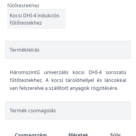
Kocsi DHI-4 indukciós
fűtőtestekhez
Termékleírás
Háromszintű univerzális kocsi DHI-4 sorozatú
fűtőtestekhez. A kocsi tárolóhellyel és láncokkal
van felszerelve a szállított anyagok rögzítésére.
Termék csomagolás
Csomagszám
Méretek
Súly