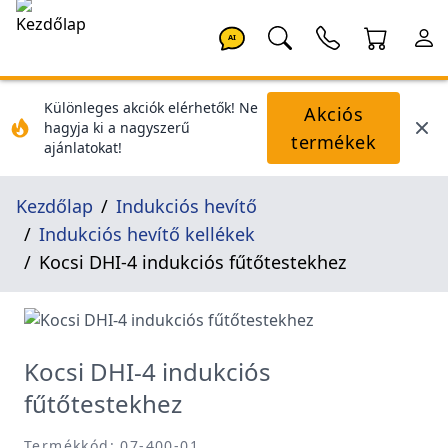
AI
Különleges akciók elérhetők! Ne
Akciós
hagyja ki a nagyszerű
termékek
ajánlatokat!
Kezdőlap
Indukciós hevítő
Indukciós hevítő kellékek
Kocsi DHI-4 indukciós fűtőtestekhez
Kocsi DHI-4 indukciós
fűtőtestekhez
Termékkód: 07-400-01