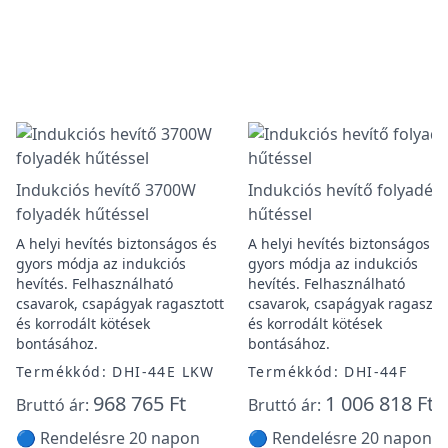
Indukciós hevítő 3700W
Indukciós hevítő folyadék
folyadék hűtéssel
hűtéssel
A helyi hevítés biztonságos és
A helyi hevítés biztonságos é
gyors módja az indukciós
gyors módja az indukciós
hevítés. Felhasználható
hevítés. Felhasználható
csavarok, csapágyak ragasztott
csavarok, csapágyak ragaszto
és korrodált kötések
és korrodált kötések
bontásához.
bontásához.
Termékkód: DHI-44E LKW
Termékkód: DHI-44F
968 765 Ft
1 006 818 Ft
Bruttó ár:
Bruttó ár:
🔵 Rendelésre 20 napon
🔵 Rendelésre 20 napon