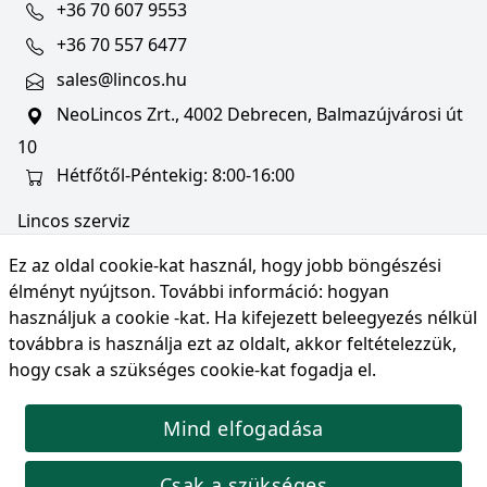
+36 70 607 9553
+36 70 557 6477
sales@lincos.hu
NeoLincos Zrt., 4002 Debrecen, Balmazújvárosi út
10
Hétfőtől-Péntekig: 8:00-16:00
Lincos szerviz
szerviz@lincos.hu
Ez az oldal cookie-kat használ, hogy jobb böngészési
NeoLincos Zrt., 4002 Debrecen, Balmazújvárosi út
élményt nyújtson. További információ:
hogyan
10
használjuk a cookie -kat
. Ha kifejezett beleegyezés nélkül
továbbra is használja ezt az oldalt, akkor feltételezzük,
Nyitvatartás: hétfő-péntek 8:00-16:00
hogy csak a szükséges cookie-kat fogadja el.
Mind elfogadása
© Copyright 2026 NeoLincos Zrt., minden jog
fenntartva.
Csak a szükséges