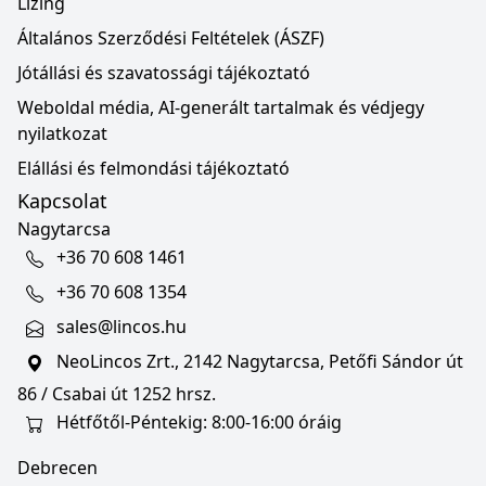
Lízing
Általános Szerződési Feltételek (ÁSZF)
Jótállási és szavatossági tájékoztató
Weboldal média, AI-generált tartalmak és védjegy
nyilatkozat
Elállási és felmondási tájékoztató
Kapcsolat
Nagytarcsa
+36 70 608 1461
+36 70 608 1354
sales@lincos.hu
NeoLincos Zrt., 2142 Nagytarcsa, Petőfi Sándor út
86 / Csabai út 1252 hrsz.
Hétfőtől-Péntekig: 8:00-16:00 óráig
Debrecen