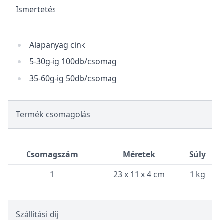
Ismertetés
Alapanyag cink
5-30g-ig 100db/csomag
35-60g-ig 50db/csomag
Termék csomagolás
Csomagszám
Méretek
Súly
1
23 x 11 x 4 cm
1 kg
Szállítási díj