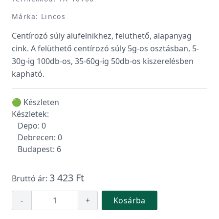
Márka: Lincos
Centírozó súly alufelnikhez, felüthető, alapanyag
cink. A felüthető centírozó súly 5g-os osztásban, 5-
30g-ig 100db-os, 35-60g-ig 50db-os kiszerelésben
kapható.
🟢 Készleten
Készletek:
Depo: 0
Debrecen: 0
Budapest: 6
3 423 Ft
Bruttó ár:
-
+
Kosárba