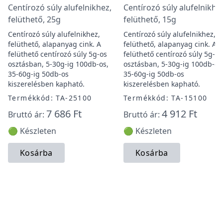
Centírozó súly alufelnikhez,
Centírozó súly alufelnikhe
felüthető, 25g
felüthető, 15g
Centírozó súly alufelnikhez,
Centírozó súly alufelnikhez,
felüthető, alapanyag cink. A
felüthető, alapanyag cink. A
felüthető centírozó súly 5g-os
felüthető centírozó súly 5g-os
osztásban, 5-30g-ig 100db-os,
osztásban, 5-30g-ig 100db-os
35-60g-ig 50db-os
35-60g-ig 50db-os
kiszerelésben kapható.
kiszerelésben kapható.
Termékkód: TA-25100
Termékkód: TA-15100
7 686 Ft
4 912 Ft
Bruttó ár:
Bruttó ár:
🟢 Készleten
🟢 Készleten
Kosárba
Kosárba