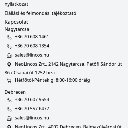
nyilatkozat
Elállási és felmondási tájékoztató
Kapcsolat
Nagytarcsa
+36 70 608 1461
+36 70 608 1354
sales@lincos.hu
NeoLincos Zrt., 2142 Nagytarcsa, Petőfi Sándor út
86 / Csabai út 1252 hrsz.
Hétfőtől-Péntekig: 8:00-16:00 óráig
Debrecen
+36 70 607 9553
+36 70 557 6477
sales@lincos.hu
NeoLincos Zrt., 4002 Debrecen, Balmazújvárosi út