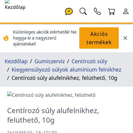
AI
Különleges akciók elérhetők! Ne
Akciós
hagyja ki a nagyszerű
termékek
ajánlatokat!
Kezdőlap
Gumiszerviz
Centírozó súly
Kiegyensúlyozó súlyok alumínium felnikhez
Centírozó súly alufelnikhez, felüthető, 10g
Centírozó súly alufelnikhez,
felüthető, 10g
Termékkód: TA-10100