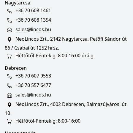
Nagytarcsa
+36 70 608 1461
+36 70 608 1354
sales@lincos.hu
NeoLincos Zrt., 2142 Nagytarcsa, Petőfi Sándor út
86 / Csabai út 1252 hrsz.
Hétfőtől-Péntekig: 8:00-16:00 óráig
Debrecen
+36 70 607 9553
+36 70 557 6477
sales@lincos.hu
NeoLincos Zrt., 4002 Debrecen, Balmazújvárosi út
10
Hétfőtől-Péntekig: 8:00-16:00