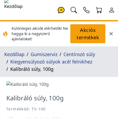
AI
Különleges akciók elérhetők! Ne
Akciós
hagyja ki a nagyszerű
termékek
ajánlatokat!
Kezdőlap
Gumiszerviz
Centírozó súly
Kiegyensúlyozó súlyok acél felnikhez
Kalibráló súly, 100g
Kalibráló súly, 100g
Termékkód: TS-100