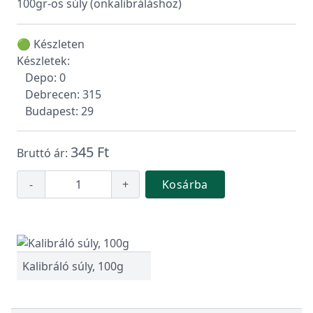
100gr-os súly (önkalibráláshoz)
🟢 Készleten
Készletek:
Depo: 0
Debrecen: 315
Budapest: 29
345 Ft
Bruttó ár:
-
+
Kosárba
Kalibráló súly, 100g