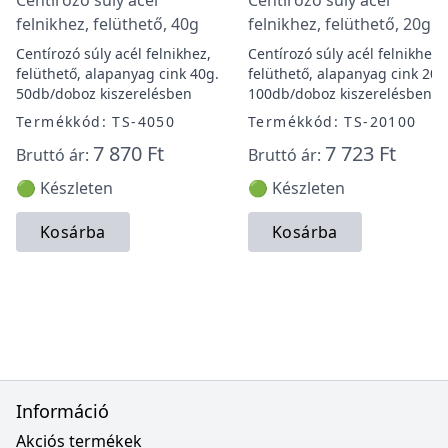
Centírozó súly acél
Centírozó súly acél
felnikhez, felüthető, 40g
felnikhez, felüthető, 20g
Centírozó súly acél felnikhez,
Centírozó súly acél felnikhez,
felüthető, alapanyag cink 40g.
felüthető, alapanyag cink 20g
50db/doboz kiszerelésben
100db/doboz kiszerelésben
Termékkód: TS-4050
Termékkód: TS-20100
7 870 Ft
7 723 Ft
Bruttó ár:
Bruttó ár:
🟢 Készleten
🟢 Készleten
Kosárba
Kosárba
Információ
Akciós termékek