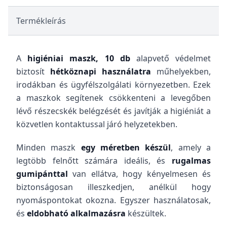
Termékleírás
A
higiéniai maszk, 10 db
alapvető védelmet
biztosít
hétköznapi használatra
műhelyekben,
irodákban és ügyfélszolgálati környezetben. Ezek
a maszkok segítenek csökkenteni a levegőben
lévő részecskék belégzését és javítják a higiéniát a
közvetlen kontaktussal járó helyzetekben.
Minden maszk
egy méretben készül
, amely a
legtöbb felnőtt számára ideális, és
rugalmas
gumipánttal
van ellátva, hogy kényelmesen és
biztonságosan illeszkedjen, anélkül hogy
nyomáspontokat okozna. Egyszer használatosak,
és
eldobható alkalmazásra
készültek.