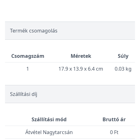
Termék csomagolás
Csomagszám
Méretek
Súly
1
17.9 x 13.9 x 6.4 cm
0.03 kg
Szállítási díj
Szállítási mód
Bruttó ár
Átvétel Nagytarcsán
0 Ft