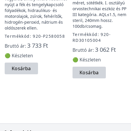
méret, sötétkék. I. osztályú
nyújt a fék és tengelykapcsoló
orvostechnikai eszköz és PPE 
folyadékok, hidraulikus- és
III kategória. AQL≤1.5, nem
motorolajok, zsírok, fehérítők,
steril, 240mm hossz.
hidrogén-peroxid, nátrium és
100db/csomag.
oldószerek ellen.
Termékkód: 920-
Termékkód: 920-P2580058
RD30105004
3 733 Ft
Bruttó ár:
3 062 Ft
Bruttó ár:
🟢 Készleten
🟢 Készleten
Kosárba
Kosárba