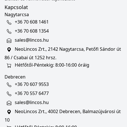
Kapcsolat
Nagytarcsa
+36 70 608 1461
+36 70 608 1354
sales@lincos.hu
NeoLincos Zrt., 2142 Nagytarcsa, Petőfi Sándor út
86 / Csabai út 1252 hrsz.
Hétfőtől-Péntekig: 8:00-16:00 óráig
Debrecen
+36 70 607 9553
+36 70 557 6477
sales@lincos.hu
NeoLincos Zrt., 4002 Debrecen, Balmazújvárosi út
10