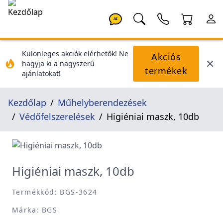
AI
Különleges akciók elérhetők! Ne
Akciós
hagyja ki a nagyszerű
termékek
ajánlatokat!
Kezdőlap
Műhelyberendezések
Védőfelszerelések
Higiéniai maszk, 10db
Higiéniai maszk, 10db
Termékkód: BGS-3624
Márka: BGS