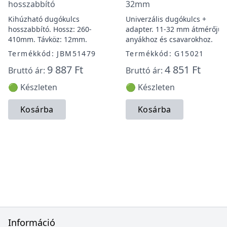
hosszabbító
32mm
Kihúzható dugókulcs
Univerzális dugókulcs +
hosszabbító. Hossz: 260-
adapter. 11-32 mm átmérőjű
410mm. Távköz: 12mm.
anyákhoz és csavarokhoz.
Termékkód: JBM51479
Termékkód: G15021
9 887 Ft
4 851 Ft
Bruttó ár:
Bruttó ár:
🟢 Készleten
🟢 Készleten
Kosárba
Kosárba
Információ