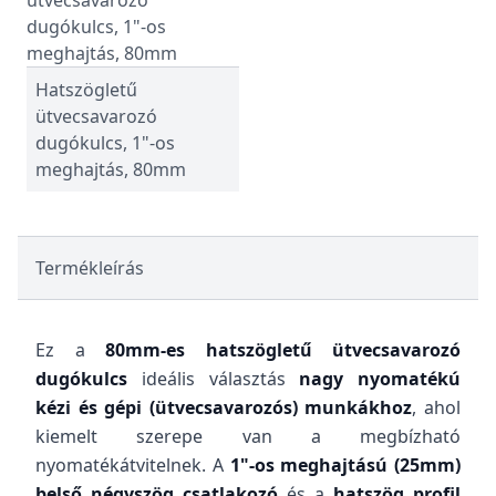
Hatszögletű
ütvecsavarozó
dugókulcs, 1"-os
meghajtás, 80mm
Termékleírás
Ez a
80mm-es hatszögletű ütvecsavarozó
dugókulcs
ideális választás
nagy nyomatékú
kézi és gépi (ütvecsavarozós) munkákhoz
, ahol
kiemelt szerepe van a megbízható
nyomatékátvitelnek. A
1"-os meghajtású (25mm)
belső négyszög csatlakozó
és a
hatszög profil