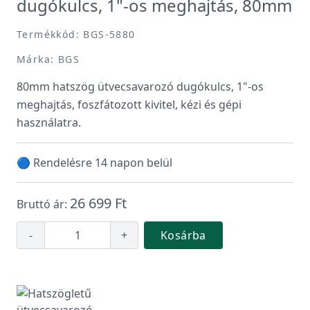
dugókulcs, 1"-os meghajtás, 80mm
Termékkód: BGS-5880
Márka: BGS
80mm hatszög ütvecsavarozó dugókulcs, 1"-os
meghajtás, foszfátozott kivitel, kézi és gépi
használatra.
🔵 Rendelésre 14 napon belül
26 699 Ft
Bruttó ár:
-
+
Kosárba