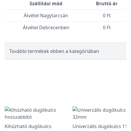
Szállítási mód
Bruttó ár
Átvétel Nagytarcsán
0 Ft
Átvétel Debrecenben
0 Ft
További termékek ebben a kategóriában
Kihúzható dugókulcs
Univerzális dugókulcs 11-