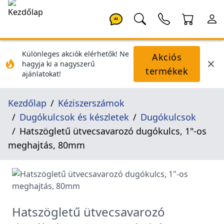
AI
Különleges akciók elérhetők! Ne
Akciós
hagyja ki a nagyszerű
termékek
ajánlatokat!
Kezdőlap
Kéziszerszámok
Dugókulcsok és készletek
Dugókulcsok
Hatszögletű ütvecsavarozó dugókulcs, 1"-os
meghajtás, 80mm
Hatszögletű ütvecsavarozó