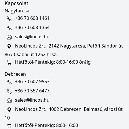
Kapcsolat
Nagytarcsa
+36 70 608 1461
+36 70 608 1354
sales@lincos.hu
NeoLincos Zrt., 2142 Nagytarcsa, Petőfi Sándor út
86 / Csabai út 1252 hrsz.
Hétfőtől-Péntekig: 8:00-16:00 óráig
Debrecen
+36 70 607 9553
+36 70 557 6477
sales@lincos.hu
NeoLincos Zrt., 4002 Debrecen, Balmazújvárosi út
10
Hétfőtől-Péntekig: 8:00-16:00