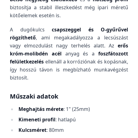
biztosítja a stabil illeszkedést még ipari méretű
kötőelemek esetén is.
A dugókulcs
csapszeggel és O-gyűrűvel
rögzíthető
, ami megakadályozza a lecsúszást
vagy elmozdulást nagy terhelés alatt. Az
erős
króm-molibdén acél
anyag és a
foszfátozott
felületkezelés
ellenáll a korróziónak és kopásnak,
így hosszú távon is megbízható munkavégzést
biztosít.
Műszaki adatok
Meghajtás mérete
: 1" (25mm)
Kimeneti profil
: hatlapú
Kulcsméret
: 80mm