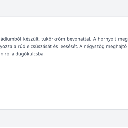
ádiumból készült, tükörkróm bevonattal. A hornyolt meg
zza a rúd elcsúszását és leesését. A négyszög meghajtó le
sniról a dugókulcsba.