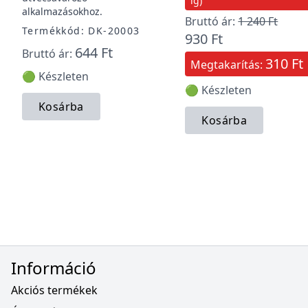
ig)
alkalmazásokhoz.
Bruttó ár:
1 240 Ft
Termékkód: DK-20003
930 Ft
644 Ft
Bruttó ár:
310 Ft
Megtakarítás:
🟢 Készleten
🟢 Készleten
Kosárba
Kosárba
Információ
Akciós termékek