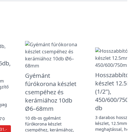
6db,
Hosszabbító 
Gyémánt
um
készlet 12.5
fúrókorona készlet
gzítő
(1/2"),
csempéhez és
450/600/750
kerámiához 10db
nyag
db
Ø6–68mm
3 darabos hosszab
10 db-os gyémánt
70
készlet, 12.5mm-es
fúrókorona készlet
31.-
meghajtással, hos
csempéhez, kerámiához,