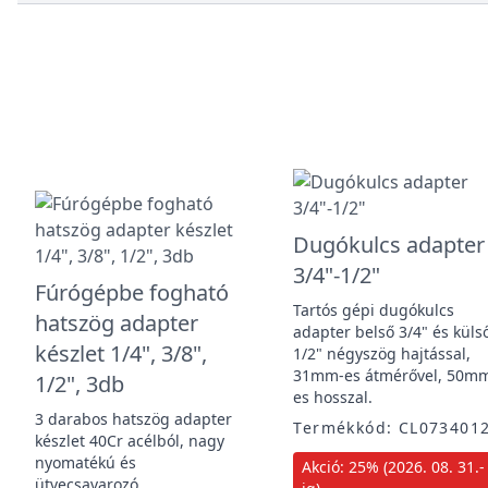
Dugókulcs adapter
3/4"-1/2"
Fúrógépbe fogható
Tartós gépi dugókulcs
hatszög adapter
adapter belső 3/4" és küls
készlet 1/4", 3/8",
1/2" négyszög hajtással,
31mm-es átmérővel, 50m
1/2", 3db
es hosszal.
3 darabos hatszög adapter
Termékkód: CL073401
készlet 40Cr acélból, nagy
nyomatékú és
Akció: 25% (2026. 08. 31.-
ütvecsavarozó