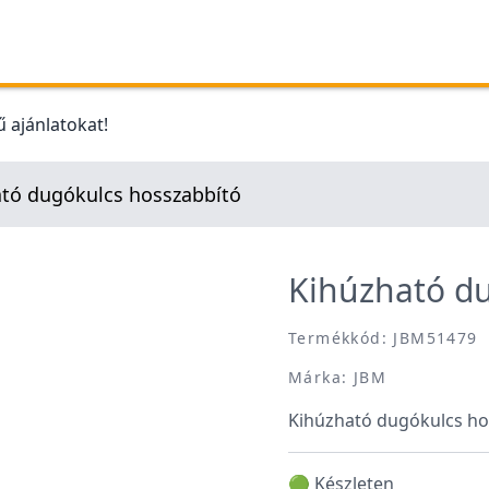
 ajánlatokat!
tó dugókulcs hosszabbító
Kihúzható du
Termékkód: JBM51479
Márka: JBM
Kihúzható dugókulcs ho
🟢 Készleten