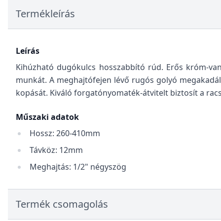
Termékleírás
Leírás
Kihúzható dugókulcs hosszabbító rúd.
Erős króm-van
munkát. A meghajtófejen lévő rugós golyó megakadályo
kopását. Kiváló forgatónyomaték-átvitelt biztosít a rac
Műszaki adatok
Hossz: 260-410mm
Távköz: 12mm
Meghajtás: 1/2" négyszög
Termék csomagolás