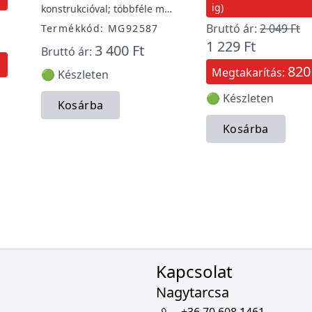
ig)
konstrukcióval; többféle m…
Bruttó ár:
2 049 Ft
Termékkód: MG92587
1 229 Ft
3 400 Ft
Bruttó ár:
820
Megtakarítás:
🟢 Készleten
🟢 Készleten
Kosárba
Kosárba
Kapcsolat
Nagytarcsa