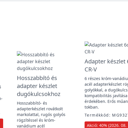
Adapter készlet 
CR-V
Hosszabbító és
6 részes króm-vanádi
acél adapterkészlet rö
adapter készlet
ő
golyókkal, a dugókulcs
dugókulcsokhoz
kompatibilitás javítása
m-
érdekében. Erős műa
Hosszabbító- és
tokban.
adapterkészlet rovátkolt
2
markolattal, rugós golyós
Termékkód: MG932
rögzítéssel és króm-
Akció: 40% (2026. 08. 
vanádium acél