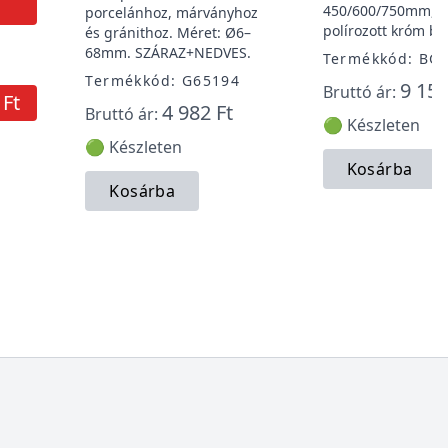
450/600/750mm, s
porcelánhoz, márványhoz
polírozott króm be
és gránithoz. Méret: Ø6–
68mm. SZÁRAZ+NEDVES.
Termékkód: BG
Termékkód: G65194
9 150
Bruttó ár:
 Ft
4 982 Ft
Bruttó ár:
🟢 Készleten
🟢 Készleten
Kosárba
Kosárba