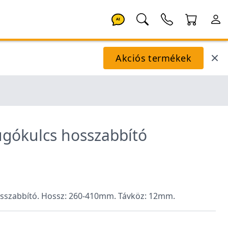
AI
Akciós termékek
gókulcs hosszabbító
sszabbító. Hossz: 260-410mm. Távköz: 12mm.