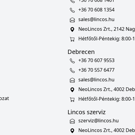
+36 70 608 1461
+36 70 608 1354
sales@lincos.hu
NeoLincos Zrt., 2142 Nagy
Hétfőtől-Péntekig: 8:00-1
Debrecen
+36 70 607 9553
+36 70 557 6477
sales@lincos.hu
NeoLincos Zrt., 4002 Deb
ozat
Hétfőtől-Péntekig: 8:00-
Lincos szerviz
szerviz@lincos.hu
NeoLincos Zrt., 4002 Deb