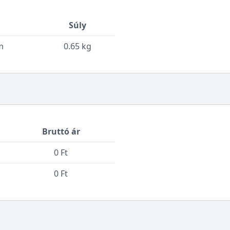
Súly
m
0.65 kg
Bruttó ár
0 Ft
0 Ft