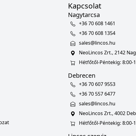
Kapcsolat
Nagytarcsa
+36 70 608 1461
+36 70 608 1354
sales@lincos.hu
NeoLincos Zrt., 2142 Nagy
Hétfőtől-Péntekig: 8:00-1
Debrecen
+36 70 607 9553
+36 70 557 6477
sales@lincos.hu
NeoLincos Zrt., 4002 Deb
ozat
Hétfőtől-Péntekig: 8:00-