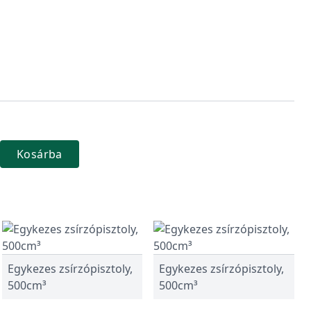
Kosárba
Egykezes zsírzópisztoly,
Egykezes zsírzópisztoly,
500cm³
500cm³