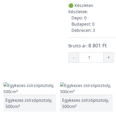
🟢 Készleten
Készletek:
Depo: 0
Budapest: 0
Debrecen: 3
8 801 Ft
Bruttó ár:
-
+
Egykezes zsírzópisztoly,
Egykezes zsírzópisztoly,
500cm³
500cm³