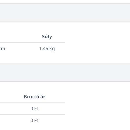
Súly
 cm
1.45 kg
Bruttó ár
0 Ft
0 Ft