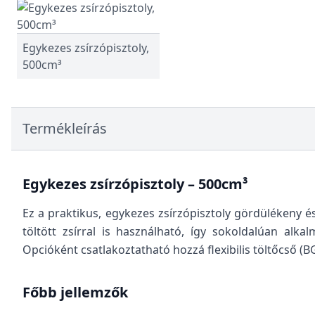
Egykezes zsírzópisztoly,
500cm³
Termékleírás
Egykezes zsírzópisztoly – 500cm³
Ez a praktikus, egykezes zsírzópisztoly gördülékeny é
töltött zsírral is használható, így sokoldalúan alk
Opcióként csatlakoztatható hozzá flexibilis töltőcső (
Főbb jellemzők