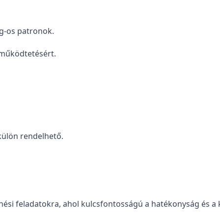
g-os patronok.
 működtetésért.
külön rendelhető.
kenési feladatokra, ahol kulcsfontosságú a hatékonyság és a