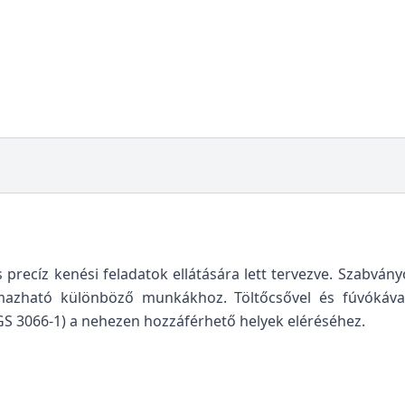
s precíz kenési feladatok ellátására lett tervezve. Szabvá
almazható különböző munkákhoz. Töltőcsővel és fúvókával 
BGS 3066-1) a nehezen hozzáférhető helyek eléréséhez.