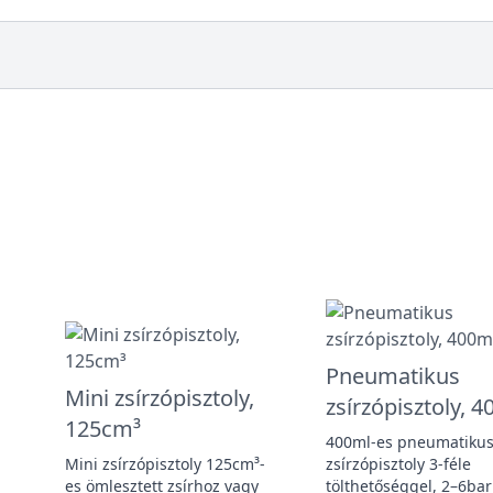
Pneumatikus
Mini zsírzópisztoly,
zsírzópisztoly, 
125cm³
400ml-es pneumatiku
Mini zsírzópisztoly 125cm³-
zsírzópisztoly 3-féle
es ömlesztett zsírhoz vagy
tölthetőséggel, 2–6bar