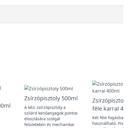
Zsírzópisztoly 500ml
Zsírzópisztoly
400ml
A kézi zsírzópisztoly a
féle karral 4
szilárd kenőanyagok pontos
s
Két féle fogásban
eloszlására szolgál
használható. Piszt
felületeken és mechanikai