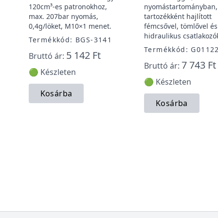
120cm³-es patronokhoz,
nyomástartományban,
max. 207bar nyomás,
tartozékként hajlított
0,4g/löket, M10×1 menet.
fémcsővel, tömlővel és
hidraulikus csatlakozó
Termékkód: BGS-3141
Termékkód: G0112
5 142 Ft
Bruttó ár:
7 743 Ft
Bruttó ár:
🟢 Készleten
🟢 Készleten
Kosárba
Kosárba