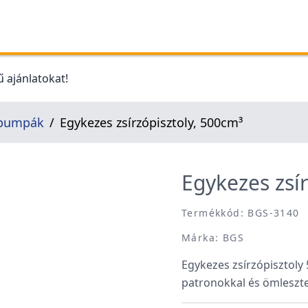
 ajánlatokat!
s pumpák
Egykezes zsírzópisztoly, 500cm³
Egykezes zsí
Termékkód: BGS-3140
Márka: BGS
Egykezes zsírzópisztoly
patronokkal és ömlesztett