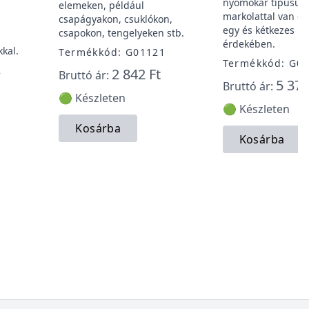
nyomókar típusú
elemeken, például
markolattal van ell
csapágyakon, csuklókon,
egy és kétkezes ha
csapokon, tengelyeken stb.
érdekében.
kkal.
Termékkód: G01121
Termékkód: G0
2
2 842 Ft
Bruttó ár:
5 377
Bruttó ár:
🟢 Készleten
🟢 Készleten
Kosárba
Kosárba