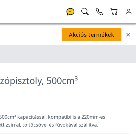
AI
Akciós termékek
rzópisztoly, 500cm³
 500cm³ kapacitással, kompatibilis a 220mm-es
 zsírral, töltőcsővel és fúvókával szállítva.