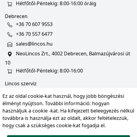
Hétfőtől-Péntekig: 8:00-16:00 óráig
Debrecen
+36 70 607 9553
+36 70 557 6477
sales@lincos.hu
NeoLincos Zrt., 4002 Debrecen, Balmazújvárosi út
10
Hétfőtől-Péntekig: 8:00-16:00
Lincos szerviz
szerviz@lincos.hu
Ez az oldal cookie-kat használ, hogy jobb böngészési
NeoLincos Zrt., 4002 Debrecen, Balmazújvárosi út
élményt nyújtson. További információ:
hogyan
10
használjuk a cookie -kat
. Ha kifejezett beleegyezés nélkül
továbbra is használja ezt az oldalt, akkor feltételezzük,
Nyitvatartás: hétfő-péntek 8:00-16:00
hogy csak a szükséges cookie-kat fogadja el.