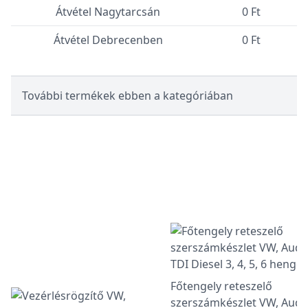
Átvétel Nagytarcsán
0 Ft
Átvétel Debrecenben
0 Ft
További termékek ebben a kategóriában
Főtengely reteszelő
szerszámkészlet VW, Audi