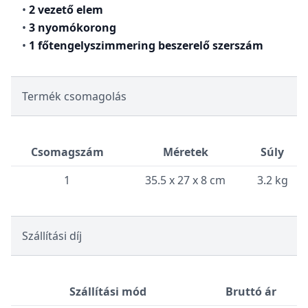
•
2 vezető elem
•
3 nyomókorong
•
1 főtengelyszimmering beszerelő szerszám
Termék csomagolás
Csomagszám
Méretek
Súly
1
35.5 x 27 x 8 cm
3.2 kg
Szállítási díj
Szállítási mód
Bruttó ár