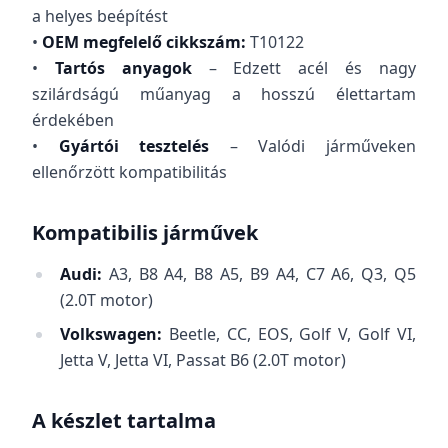
a helyes beépítést
•
OEM megfelelő cikkszám:
T10122
•
Tartós anyagok
– Edzett acél és nagy
szilárdságú műanyag a hosszú élettartam
érdekében
•
Gyártói tesztelés
– Valódi járműveken
ellenőrzött kompatibilitás
Kompatibilis járművek
Audi:
A3, B8 A4, B8 A5, B9 A4, C7 A6, Q3, Q5
(2.0T motor)
Volkswagen:
Beetle, CC, EOS, Golf V, Golf VI,
Jetta V, Jetta VI, Passat B6 (2.0T motor)
A készlet tartalma