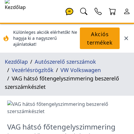
AI
Különleges akciók elérhetők! Ne
Akciós
hagyja ki a nagyszerű
termékek
ajánlatokat!
Kezdőlap
Autószerelő szerszámok
Vezérlésrögzítők
VW Volkswagen
VAG hátsó főtengelyszimmering beszerelő
szerszámkészlet
VAG hátsó főtengelyszimmering