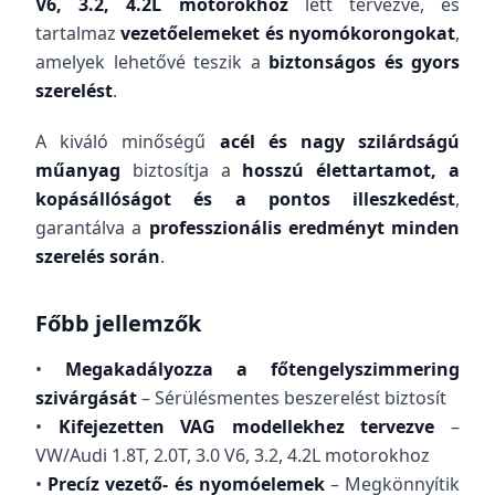
V6, 3.2, 4.2L motorokhoz
lett tervezve, és
tartalmaz
vezetőelemeket és nyomókorongokat
,
amelyek lehetővé teszik a
biztonságos és gyors
szerelést
.
A kiváló minőségű
acél és nagy szilárdságú
műanyag
biztosítja a
hosszú élettartamot, a
kopásállóságot és a pontos illeszkedést
,
garantálva a
professzionális eredményt minden
szerelés során
.
Főbb jellemzők
•
Megakadályozza a főtengelyszimmering
szivárgását
– Sérülésmentes beszerelést biztosít
•
Kifejezetten VAG modellekhez tervezve
–
VW/Audi 1.8T, 2.0T, 3.0 V6, 3.2, 4.2L motorokhoz
•
Precíz vezető- és nyomóelemek
– Megkönnyítik