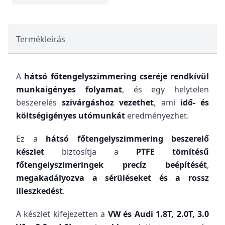
Termékleírás
A
hátsó főtengelyszimmering cseréje rendkívül
munkaigényes folyamat
, és egy helytelen
beszerelés
szivárgáshoz vezethet
, ami
idő- és
költségigényes utómunkát
eredményezhet.
Ez a
hátsó főtengelyszimmering beszerelő
készlet
biztosítja a
PTFE tömítésű
főtengelyszimeringek precíz beépítését
,
megakadályozva a sérüléseket és a rossz
illeszkedést
.
A készlet kifejezetten a
VW és Audi 1.8T, 2.0T, 3.0