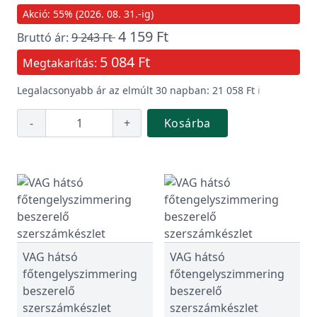
Akció: 55% (2026. 08. 31.-ig)
4 159 Ft
Bruttó ár:
9 243 Ft
5 084 Ft
Megtakarítás:
Legalacsonyabb ár az elmúlt 30 napban: 21 058 Ft
ℹ️
-
+
Kosárba
VAG hátsó
VAG hátsó
főtengelyszimmering
főtengelyszimmering
beszerelő
beszerelő
szerszámkészlet
szerszámkészlet