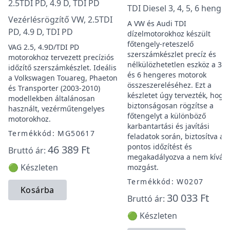
TDI Diesel 3, 4, 5, 6 henger
Vezérlésrögzítő VW, 2.5TDI
A VW és Audi TDI
PD, 4.9 D, TDI PD
dízelmotorokhoz készült
főtengely-reteszelő
VAG 2.5, 4.9D/TDI PD
szerszámkészlet precíz és
motorokhoz tervezett precíziós
nélkülözhetetlen eszköz a 3, 4
időzítő szerszámkészlet. Ideális
és 6 hengeres motorok
a Volkswagen Touareg, Phaeton
összeszereléséhez. Ezt a
és Transporter (2003-2010)
készletet úgy tervezték, hogy
modellekben általánosan
biztonságosan rögzítse a
használt, vezérműtengelyes
főtengelyt a különböző
motorokhoz.
karbantartási és javítási
Termékkód: MG50617
feladatok során, biztosítva a
pontos időzítést és
46 389 Ft
Bruttó ár:
megakadályozva a nem kíván
🟢 Készleten
mozgást.
Termékkód: W0207
Kosárba
30 033 Ft
Bruttó ár:
🟢 Készleten