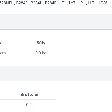
8NEL , B284E , B284L , B284R , LF1 , LY7 , LP1 , LLT , HFV6
k
Súly
6 cm
0.9 kg
Bruttó ár
0 Ft