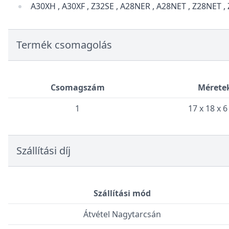
A30XH , A30XF , Z32SE , A28NER , A28NET , Z28NET , Z2
Termék csomagolás
Csomagszám
Mérete
1
17 x 18 x 
Szállítási díj
Szállítási mód
Átvétel Nagytarcsán