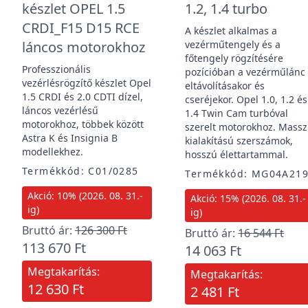
készlet OPEL 1.5
1.2, 1.4 turbo
CRDI_F15 D15 RCE
A készlet alkalmas a
láncos motorokhoz
vezérműtengely és a
főtengely rögzítésére
Professzionális
pozícióban a vezérműlánc
vezérlésrögzítő készlet Opel
eltávolításakor és
1.5 CRDI és 2.0 CDTI dízel,
cseréjekor. Opel 1.0, 1.2 és
láncos vezérlésű
1.4 Twin Cam turbóval
motorokhoz, többek között
szerelt motorokhoz. Massz
Astra K és Insignia B
kialakítású szerszámok,
modellekhez.
hosszú élettartammal.
Termékkód: C01/0285
Termékkód: MG04A21
Akció: 10% (2026. 08. 31.-
Akció: 15% (2026. 08. 31.-
ig)
ig)
Bruttó ár:
126 300 Ft
Bruttó ár:
16 544 Ft
113 670 Ft
14 063 Ft
Megtakarítás:
Megtakarítás:
12 630 Ft
2 481 Ft