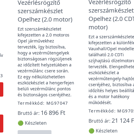
Vezérlésrögzítő
Vezérlésrögzítő
szerszámkészlet
szerszámkészlet
Opelhez (2.0 CD
Opelhez (2.0 motor)
motor)
Ezt szerszámkészletet
kifejezetten a 2.0 motoros
Ezt a szerszámkészlete
Opel járművekhez
kifejezetten a különfél
tervezték, így biztosítva,
Vauxhall/Opel modell
hogy a vezérműtengelyek
található 2.0 CDTi
ív
biztonságosan rögzüljenek
szíjhajtású dízelmoto
az időzített helyzetükben a
tervezték. Elengedhet
vezérműlánc csere során.
eszközkészlet a
93
Ez egy nélkülözhetetlen
vezérműtengely-hajtós
eszközkészlet a hengerfejen
cseréjéhez, biztosítva 
belüli vezérműlánc pontos
időzítés helyes beállít
és biztonságos cseréjéhez.
és a motor hatékony
működését.
Termékkód: MG97047
Termékkód: MG970
16 896 Ft
Bruttó ár:
21 124 F
Bruttó ár:
🟢 Készleten
🟢 Készleten