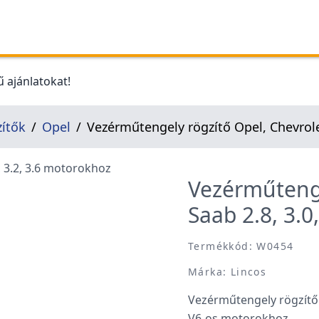
 ajánlatokat!
zítők
Opel
Vezérműtengely rögzítő Opel, Chevrolet
Vezérműtenge
Saab 2.8, 3.0
Termékkód: W0454
Márka: Lincos
Vezérműtengely rögzítő O
V6-os motorokhoz.