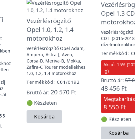
Vezérlésrögzí
Opel 1.3 CDTi
Ti
Vezérlésrögzítő
motorokhoz
Opel 1.0, 1.2, 1.4
Vezérlésrögzítő kés
motorokhoz
t
CDTi (2015-2018) 
e
dízelmotorokhoz.
Vezérlésrögzítő Opel Adam,
ekben
Termékkód: C01
Ampera, Astra-J, Aveo,
Corsa-D, Meriva-B, Mokka,
rokhoz
Akció: 15% (2026. 
Zafira-C Tourer modellekhez
etlen
ig)
1.0, 1.2, 1.4 motorokhoz
Bruttó ár:
57 006
zíj
Termékkód: C01/0192
48 456 Ft
az
20 570 Ft
Bruttó ár:
ását
Megtakarítás:
🟢 Készleten
8 550 Ft
55
Kosárba
🟢 Készleten
t
Kosárba