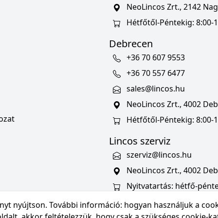
NeoLincos Zrt., 2142 Nagy
Hétfőtől-Péntekig: 8:00-1
Debrecen
+36 70 607 9553
+36 70 557 6477
sales@lincos.hu
NeoLincos Zrt., 4002 Deb
ozat
Hétfőtől-Péntekig: 8:00-
Lincos szerviz
szerviz@lincos.hu
NeoLincos Zrt., 4002 Deb
Nyitvatartás: hétfő-pénte
ényt nyújtson. További információ:
hogyan használjuk a cook
oldalt, akkor feltételezzük, hogy csak a szükséges cookie-kat