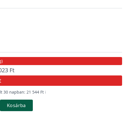
g)
023 Ft
t
t 30 napban: 21 544 Ft
ℹ️
Kosárba