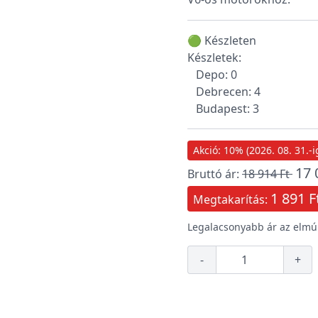
🟢 Készleten
Készletek:
Depo: 0
Debrecen: 4
Budapest: 3
Akció: 10% (2026. 08. 31.-i
17 
Bruttó ár:
18 914 Ft
1 891 F
Megtakarítás:
Legalacsonyabb ár az elmúl
-
+