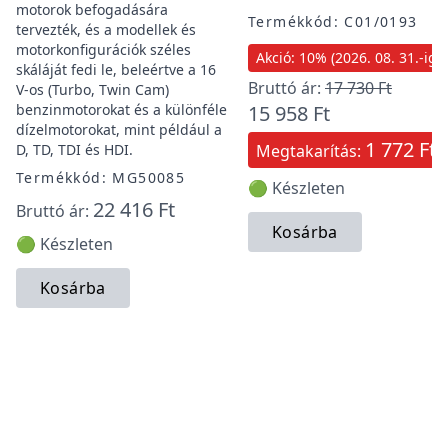
motorok befogadására
Termékkód: C01/0193
tervezték, és a modellek és
motorkonfigurációk széles
Akció: 10% (2026. 08. 31.-ig)
skáláját fedi le, beleértve a 16
Bruttó ár:
17 730 Ft
V-os (Turbo, Twin Cam)
benzinmotorokat és a különféle
15 958 Ft
dízelmotorokat, mint például a
1 772 Ft
D, TD, TDI és HDI.
Megtakarítás:
Termékkód: MG50085
🟢 Készleten
22 416 Ft
Bruttó ár:
Kosárba
🟢 Készleten
Kosárba