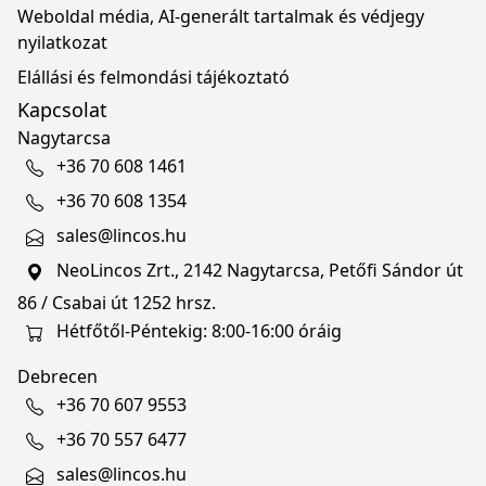
Weboldal média, AI-generált tartalmak és védjegy
nyilatkozat
Elállási és felmondási tájékoztató
Kapcsolat
Nagytarcsa
+36 70 608 1461
+36 70 608 1354
sales@lincos.hu
NeoLincos Zrt., 2142 Nagytarcsa, Petőfi Sándor út
86 / Csabai út 1252 hrsz.
Hétfőtől-Péntekig: 8:00-16:00 óráig
Debrecen
+36 70 607 9553
+36 70 557 6477
sales@lincos.hu