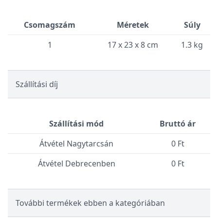
Csomagszám
Méretek
Súly
1
17 x 23 x 8 cm
1.3 kg
Szállítási díj
Szállítási mód
Bruttó ár
Átvétel Nagytarcsán
0 Ft
Átvétel Debrecenben
0 Ft
További termékek ebben a kategóriában