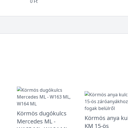
0 Ft
Körmös dugókulcs
Körmös anya ku
Mercedes ML -
KM 15-ös