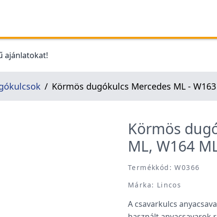
 ajánlatokat!
ugókulcsok
Körmös dugókulcs Mercedes ML - W163
Körmös dugó
ML, W164 M
Termékkód: W0366
Márka: Lincos
A csavarkulcs anyacsava
használt anyacsavarok r