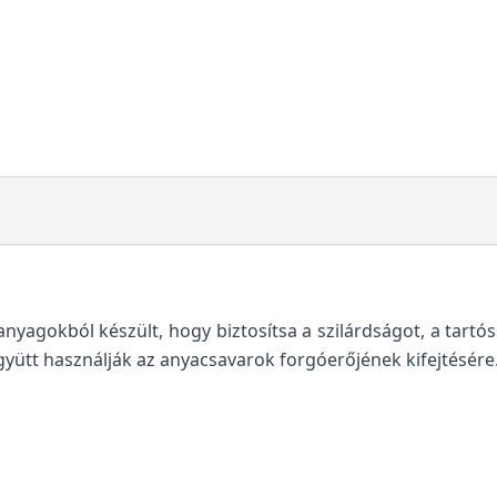
nyagokból készült, hogy biztosítsa a szilárdságot, a tartó
yütt használják az anyacsavarok forgóerőjének kifejtésére