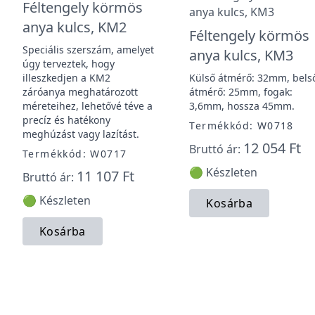
Féltengely körmös
anya kulcs, KM2
Féltengely körmös
Speciális szerszám, amelyet
anya kulcs, KM3
úgy terveztek, hogy
illeszkedjen a KM2
Külső átmérő: 32mm, bels
záróanya meghatározott
átmérő: 25mm, fogak:
méreteihez, lehetővé téve a
3,6mm, hossza 45mm.
precíz és hatékony
Termékkód: W0718
meghúzást vagy lazítást.
12 054 Ft
Bruttó ár:
Termékkód: W0717
🟢 Készleten
11 107 Ft
Bruttó ár:
🟢 Készleten
Kosárba
Kosárba