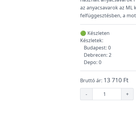
az anyacsavarok az ML k
felfüggesztésben, a mo
🟢 Készleten
Készletek:
Budapest: 0
Debrecen: 2
Depo: 0
13 710 Ft
Bruttó ár:
-
+