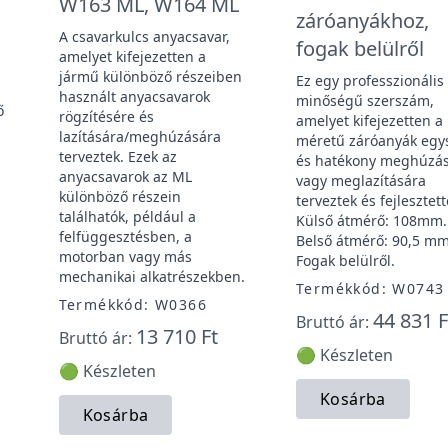
W163 ML, W164 ML
záróanyákhoz,
A csavarkulcs anyacsavar,
fogak belülről
amelyet kifejezetten a
jármű különböző részeiben
Ez egy professzionális
használt anyacsavarok
minőségű szerszám,
ő
rögzítésére és
amelyet kifejezetten 
lazítására/meghúzására
méretű záróanyák egy
terveztek. Ezek az
és hatékony meghúzá
anyacsavarok az ML
vagy meglazítására
különböző részein
terveztek és fejlesztett
találhatók, például a
Külső átmérő: 108mm.
felfüggesztésben, a
Belső átmérő: 90,5 mm
motorban vagy más
Fogak belülről.
mechanikai alkatrészekben.
Termékkód: W0743
Termékkód: W0366
44 831 F
Bruttó ár:
13 710 Ft
Bruttó ár:
🟢 Készleten
🟢 Készleten
Kosárba
Kosárba