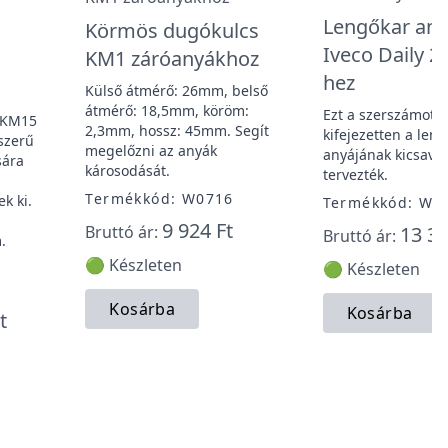
Lengőkar any
Körmös dugókulcs
Iveco Daily 2
KM1 záróanyákhoz
hez
Külső átmérő: 26mm, belső
átmérő: 18,5mm, köröm:
Ezt a szerszámot
a KM15
2,3mm, hossz: 45mm. Segít
kifejezetten a len
szerű
megelőzni az anyák
anyájának kicsava
sára
károsodását.
tervezték.
Termékkód: W0716
ek ki.
Termékkód: W0
9 924 Ft
Bruttó ár:
13 35
Bruttó ár:
.
🟢 Készleten
🟢 Készleten
Kosárba
Kosárba
t