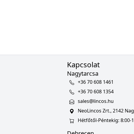
Kapcsolat
Nagytarcsa
+36 70 608 1461
+36 70 608 1354
sales@lincos.hu
NeoLincos Zrt., 2142 Nagy
Hétfőtől-Péntekig: 8:00-1
Debrecen