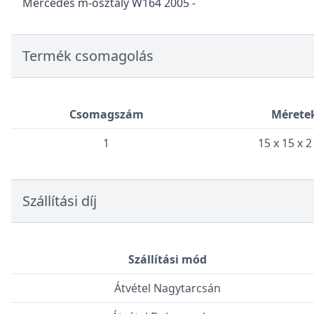
Mercedes m-osztály W164 2005 -
Termék csomagolás
Csomagszám
Mérete
1
15 x 15 x 
Szállítási díj
Szállítási mód
Átvétel Nagytarcsán