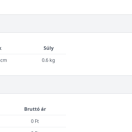
k
Súly
2 cm
0.6 kg
Bruttó ár
0 Ft