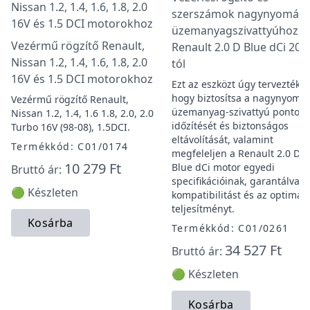
szerszámok nagynyomás
üzemanyagszivattyúhoz
Vezérmű rögzítő Renault,
Renault 2.0 D Blue dCi 202
Nissan 1.2, 1.4, 1.6, 1.8, 2.0
tól
16V és 1.5 DCI motorokhoz
Ezt az eszközt úgy tervezték,
hogy biztosítsa a nagynyomá
Vezérmű rögzítő Renault,
üzemanyag-szivattyú pontos
Nissan 1.2, 1.4, 1.6 1.8, 2.0, 2.0
időzítését és biztonságos
Turbo 16V (98-08), 1.5DCI.
eltávolítását, valamint
Termékkód: C01/0174
megfeleljen a Renault 2.0 D
10 279 Ft
Blue dCi motor egyedi
Bruttó ár:
specifikációinak, garantálva a
🟢 Készleten
kompatibilitást és az optimáli
teljesítményt.
Kosárba
Termékkód: C01/0261
34 527 Ft
Bruttó ár:
🟢 Készleten
Kosárba