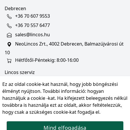
Debrecen
+36 70 607 9553
+36 70 557 6477
sales@lincos.hu
NeoLincos Zrt., 4002 Debrecen, Balmazújvárosi út
10
Hétfőtől-Péntekig: 8:00-16:00
Lincos szerviz
szerviz@lincos.hu
Ez az oldal cookie-kat használ, hogy jobb böngészési
NeoLincos Zrt., 4002 Debrecen, Balmazújvárosi út
élményt nyújtson. További információ:
hogyan
10
használjuk a cookie -kat
. Ha kifejezett beleegyezés nélkül
továbbra is használja ezt az oldalt, akkor feltételezzük,
Nyitvatartás: hétfő-péntek 8:00-16:00
hogy csak a szükséges cookie-kat fogadja el.
Mind elfogadása