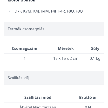
Motor típusok
D7F, K7M, K4J, K4M, F4P F4R, F8Q, F9Q
Termék csomagolás
Csomagszám
Méretek
Súly
1
15 x 15 x 2 cm
0.1 kg
Szállítási díj
Szállítási mód
Bruttó ár
Átvétel Nagytarcsán
0 Ft