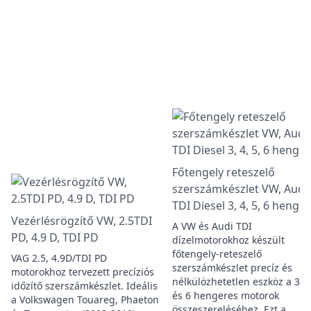
Főtengely reteszelő
szerszámkészlet VW, Audi
TDI Diesel 3, 4, 5, 6 henger
Vezérlésrögzítő VW, 2.5TDI
A VW és Audi TDI
PD, 4.9 D, TDI PD
dízelmotorokhoz készült
főtengely-reteszelő
VAG 2.5, 4.9D/TDI PD
szerszámkészlet precíz és
motorokhoz tervezett precíziós
nélkülözhetetlen eszköz a 3, 4
időzítő szerszámkészlet. Ideális
és 6 hengeres motorok
a Volkswagen Touareg, Phaeton
összeszereléséhez. Ezt a