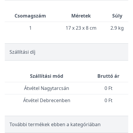
Csomagszám
Méretek
Súly
1
17 x 23 x 8 cm
2.9 kg
Szállítási díj
Szállítási mód
Bruttó ár
Átvétel Nagytarcsán
0 Ft
Átvétel Debrecenben
0 Ft
További termékek ebben a kategóriában