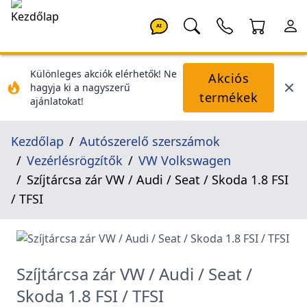
AI
Különleges akciók elérhetők! Ne
Akciós
hagyja ki a nagyszerű
termékek
ajánlatokat!
Kezdőlap
Autószerelő szerszámok
Vezérlésrögzítők
VW Volkswagen
Szíjtárcsa zár VW / Audi / Seat / Skoda 1.8 FSI
/ TFSI
Szíjtárcsa zár VW / Audi / Seat /
Skoda 1.8 FSI / TFSI