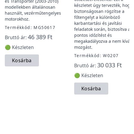
és Transporter (2003-2010)
készletet úgy tervezték, hogy
modellekben általánosan
biztonságosan rögzítse a
használt, vezérműtengelyes
főtengelyt a különböző
motorokhoz.
karbantartási és javítási
Termékkód: MG50617
feladatok során, biztosítva a
pontos időzítést és
46 389 Ft
Bruttó ár:
megakadályozva a nem kíván
🟢 Készleten
mozgást.
Termékkód: W0207
Kosárba
30 033 Ft
Bruttó ár:
🟢 Készleten
Kosárba