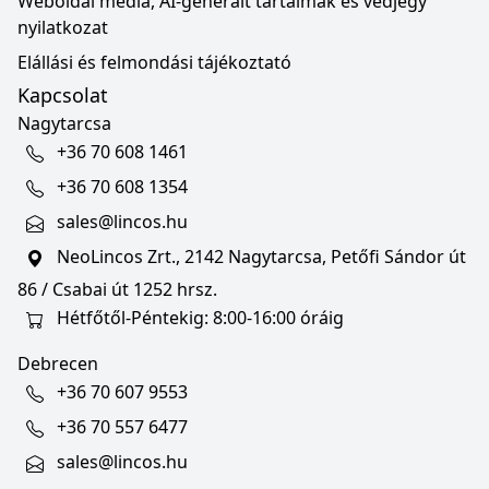
Weboldal média, AI-generált tartalmak és védjegy
nyilatkozat
Elállási és felmondási tájékoztató
Kapcsolat
Nagytarcsa
+36 70 608 1461
+36 70 608 1354
sales@lincos.hu
NeoLincos Zrt., 2142 Nagytarcsa, Petőfi Sándor út
86 / Csabai út 1252 hrsz.
Hétfőtől-Péntekig: 8:00-16:00 óráig
Debrecen
+36 70 607 9553
+36 70 557 6477
sales@lincos.hu