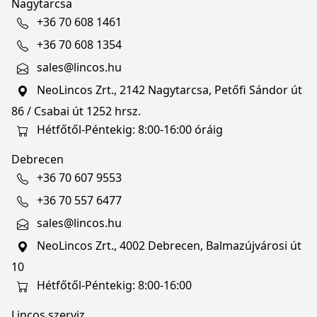
Nagytarcsa
+36 70 608 1461
+36 70 608 1354
sales@lincos.hu
NeoLincos Zrt., 2142 Nagytarcsa, Petőfi Sándor út
86 / Csabai út 1252 hrsz.
Hétfőtől-Péntekig: 8:00-16:00 óráig
Debrecen
+36 70 607 9553
+36 70 557 6477
sales@lincos.hu
NeoLincos Zrt., 4002 Debrecen, Balmazújvárosi út
10
Hétfőtől-Péntekig: 8:00-16:00
Lincos szerviz