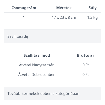
Csomagszám
Méretek
Súly
1
17 x 23 x 8 cm
1.3 kg
Szállítási díj
Szállítási mód
Bruttó ár
Átvétel Nagytarcsán
0 Ft
Átvétel Debrecenben
0 Ft
További termékek ebben a kategóriában