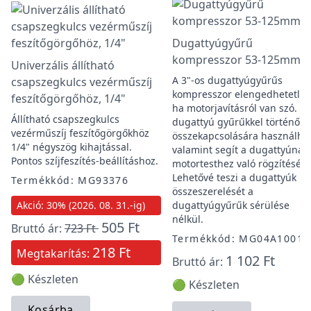
Dugattyúgyűrű
kompresszor 53-125mm
Univerzális állítható
A 3"-os dugattyúgyűrűs
csapszegkulcs vezérműszíj
kompresszor elengedhetetlen
feszítőgörgőhöz, 1/4"
ha motorjavításról van szó. A
Állítható csapszegkulcs
dugattyú gyűrűkkel történő
vezérműszíj feszítőgörgőkhöz
összekapcsolására használhat
1/4" négyszög kihajtással.
valamint segít a dugattyúnak
Pontos szíjfeszítés-beállításhoz.
motortesthez való rögzítéséb
Lehetővé teszi a dugattyúk
Termékkód: MG93376
összeszerelését a
Akció: 30% (2026. 08. 31.-ig)
dugattyúgyűrűk sérülése
nélkül.
505 Ft
Bruttó ár:
723 Ft
Termékkód: MG04A1001
218 Ft
Megtakarítás:
1 102 Ft
Bruttó ár:
🟢 Készleten
🟢 Készleten
Kosárba