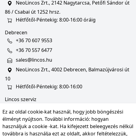
NeoLincos Zrt., 2142 Nagytarcsa, Petőfi Sándor út
86 / Csabai út 1252 hrsz.
Hétfőtől-Péntekig: 8:00-16:00 óráig
Debrecen
+36 70 607 9553
+36 70 557 6477
sales@lincos.hu
NeoLincos Zrt., 4002 Debrecen, Balmazújvárosi út
10
Hétfőtől-Péntekig: 8:00-16:00
Lincos szerviz
szerviz@lincos.hu
Ez az oldal cookie-kat használ, hogy jobb böngészési
NeoLincos Zrt., 4002 Debrecen, Balmazújvárosi út
élményt nyújtson. További információ:
hogyan
10
használjuk a cookie -kat
. Ha kifejezett beleegyezés nélkül
továbbra is használja ezt az oldalt, akkor feltételezzük,
Nyitvatartás: hétfő-péntek 8:00-16:00