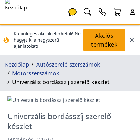
AI
Különleges akciók elérhetők! Ne
Akciós
hagyja ki a nagyszerű
termékek
ajánlatokat!
Kezdőlap
Autószerelő szerszámok
Motorszerszámok
Univerzális bordásszíj szerelő készlet
Univerzális bordásszíj szerelő
készlet
Termékkód: W0267