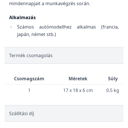
mindennapjait a munkavégzés során.
Alkalmazás
Számos autómodellhez alkalmas (francia,
japán, német stb.)
Termék csomagolás
Csomagszám
Méretek
Súly
1
17 x 18 x 6 cm
0.5 kg
Szállítási díj