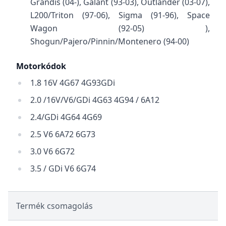
Grandis (04-), Galant (93-03), Outlander (03-07),
L200/Triton (97-06), Sigma (91-96), Space
Wagon (92-05) ),
Shogun/Pajero/Pinnin/Montenero (94-00)
Motorkódok
1.8 16V 4G67 4G93GDi
2.0 /16V/V6/GDi 4G63 4G94 / 6A12
2.4/GDi 4G64 4G69
2.5 V6 6A72 6G73
3.0 V6 6G72
3.5 / GDi V6 6G74
Termék csomagolás