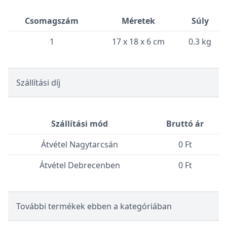
Csomagszám
Méretek
Súly
1
17 x 18 x 6 cm
0.3 kg
Szállítási díj
Szállítási mód
Bruttó ár
Átvétel Nagytarcsán
0 Ft
Átvétel Debrecenben
0 Ft
További termékek ebben a kategóriában