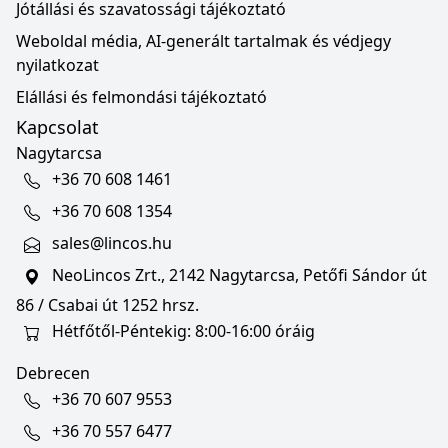
Jótállási és szavatossági tájékoztató
Weboldal média, AI-generált tartalmak és védjegy
nyilatkozat
Elállási és felmondási tájékoztató
Kapcsolat
Nagytarcsa
+36 70 608 1461
+36 70 608 1354
sales@lincos.hu
NeoLincos Zrt., 2142 Nagytarcsa, Petőfi Sándor út
86 / Csabai út 1252 hrsz.
Hétfőtől-Péntekig: 8:00-16:00 óráig
Debrecen
+36 70 607 9553
+36 70 557 6477