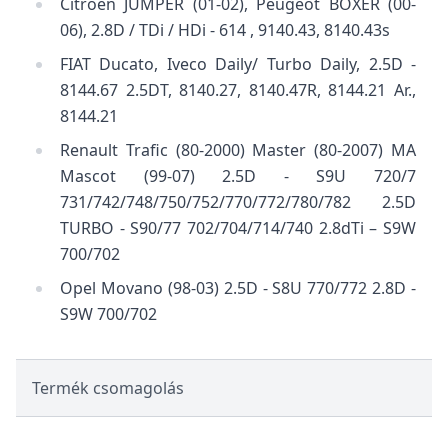
Citroen JUMPER (01-02), Peugeot BOXER (00-
06), 2.8D / TDi / HDi - 614 , 9140.43, 8140.43s
FIAT Ducato, Iveco Daily/ Turbo Daily, 2.5D -
8144.67 2.5DT, 8140.27, 8140.47R, 8144.21 Ar.,
8144.21
Renault Trafic (80-2000) Master (80-2007) MA
Mascot (99-07) 2.5D - S9U 720/7
731/742/748/750/752/770/772/780/782 2.5D
TURBO - S90/77 702/704/714/740 2.8dTi – S9W
700/702
Opel Movano (98-03) 2.5D - S8U 770/772 2.8D -
S9W 700/702
Termék csomagolás