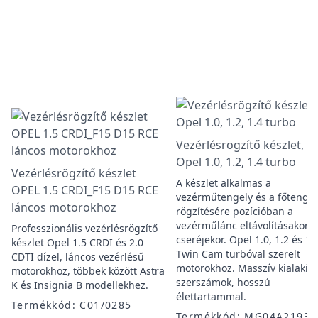
Vezérlésrögzítő készlet,
Opel 1.0, 1.2, 1.4 turbo
Vezérlésrögzítő készlet
A készlet alkalmas a
OPEL 1.5 CRDI_F15 D15 RCE
vezérműtengely és a főtengel
láncos motorokhoz
rögzítésére pozícióban a
vezérműlánc eltávolításakor é
Professzionális vezérlésrögzítő
cseréjekor. Opel 1.0, 1.2 és 1.
készlet Opel 1.5 CRDI és 2.0
Twin Cam turbóval szerelt
CDTI dízel, láncos vezérlésű
motorokhoz. Masszív kialakít
motorokhoz, többek között Astra
szerszámok, hosszú
K és Insignia B modellekhez.
élettartammal.
Termékkód: C01/0285
Termékkód: MG04A2193