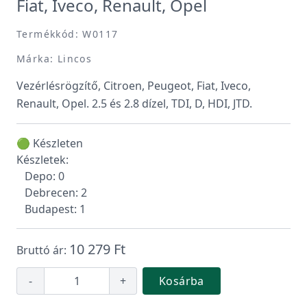
Fiat, Iveco, Renault, Opel
Termékkód: W0117
Márka: Lincos
Vezérlésrögzítő, Citroen, Peugeot, Fiat, Iveco,
Renault, Opel. 2.5 és 2.8 dízel, TDI, D, HDI, JTD.
🟢 Készleten
Készletek:
Depo: 0
Debrecen: 2
Budapest: 1
10 279 Ft
Bruttó ár:
-
+
Kosárba