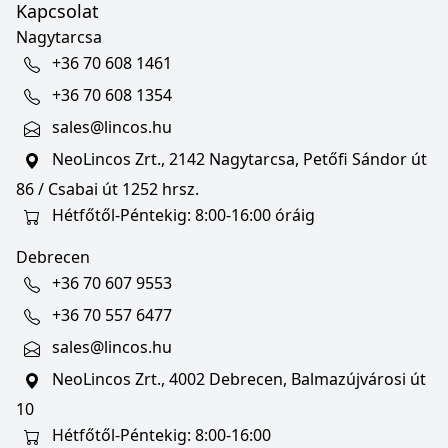
Kapcsolat
Nagytarcsa
+36 70 608 1461
+36 70 608 1354
sales@lincos.hu
NeoLincos Zrt., 2142 Nagytarcsa, Petőfi Sándor út
86 / Csabai út 1252 hrsz.
Hétfőtől-Péntekig: 8:00-16:00 óráig
Debrecen
+36 70 607 9553
+36 70 557 6477
sales@lincos.hu
NeoLincos Zrt., 4002 Debrecen, Balmazújvárosi út
10
Hétfőtől-Péntekig: 8:00-16:00