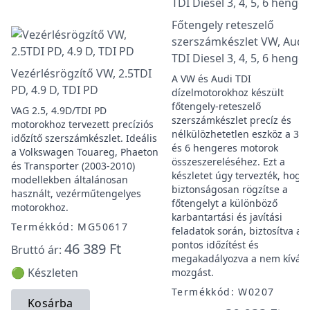
Főtengely reteszelő
szerszámkészlet VW, Audi
TDI Diesel 3, 4, 5, 6 henger
Vezérlésrögzítő VW, 2.5TDI
A VW és Audi TDI
PD, 4.9 D, TDI PD
dízelmotorokhoz készült
főtengely-reteszelő
VAG 2.5, 4.9D/TDI PD
szerszámkészlet precíz és
motorokhoz tervezett precíziós
nélkülözhetetlen eszköz a 3, 4
időzítő szerszámkészlet. Ideális
és 6 hengeres motorok
a Volkswagen Touareg, Phaeton
összeszereléséhez. Ezt a
és Transporter (2003-2010)
készletet úgy tervezték, hogy
modellekben általánosan
biztonságosan rögzítse a
használt, vezérműtengelyes
főtengelyt a különböző
motorokhoz.
karbantartási és javítási
Termékkód: MG50617
feladatok során, biztosítva a
pontos időzítést és
46 389 Ft
Bruttó ár:
megakadályozva a nem kíván
🟢 Készleten
mozgást.
Termékkód: W0207
Kosárba