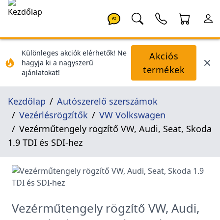
AI
Különleges akciók elérhetők! Ne
Akciós
hagyja ki a nagyszerű
termékek
ajánlatokat!
Kezdőlap
Autószerelő szerszámok
Vezérlésrögzítők
VW Volkswagen
Vezérműtengely rögzítő VW, Audi, Seat, Skoda
1.9 TDI és SDI-hez
Vezérműtengely rögzítő VW, Audi,