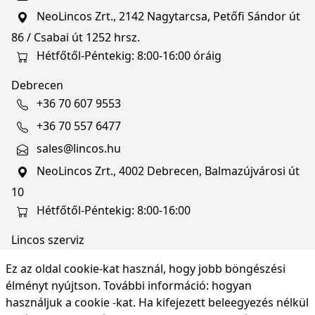
NeoLincos Zrt., 2142 Nagytarcsa, Petőfi Sándor út
86 / Csabai út 1252 hrsz.
Hétfőtől-Péntekig: 8:00-16:00 óráig
Debrecen
+36 70 607 9553
+36 70 557 6477
sales@lincos.hu
NeoLincos Zrt., 4002 Debrecen, Balmazújvárosi út
10
Hétfőtől-Péntekig: 8:00-16:00
Lincos szerviz
szerviz@lincos.hu
Ez az oldal cookie-kat használ, hogy jobb böngészési
NeoLincos Zrt., 4002 Debrecen, Balmazújvárosi út
élményt nyújtson. További információ:
hogyan
10
használjuk a cookie -kat
. Ha kifejezett beleegyezés nélkül