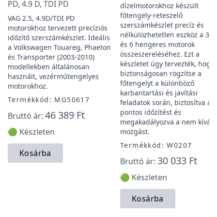
PD, 4.9 D, TDI PD
dízelmotorokhoz készült
főtengely-reteszelő
VAG 2.5, 4.9D/TDI PD
szerszámkészlet precíz és
motorokhoz tervezett precíziós
nélkülözhetetlen eszköz a 3, 4
időzítő szerszámkészlet. Ideális
és 6 hengeres motorok
a Volkswagen Touareg, Phaeton
összeszereléséhez. Ezt a
és Transporter (2003-2010)
készletet úgy tervezték, hogy
modellekben általánosan
biztonságosan rögzítse a
használt, vezérműtengelyes
főtengelyt a különböző
motorokhoz.
karbantartási és javítási
Termékkód: MG50617
feladatok során, biztosítva a
pontos időzítést és
46 389 Ft
Bruttó ár:
megakadályozva a nem kíván
🟢 Készleten
mozgást.
Termékkód: W0207
Kosárba
30 033 Ft
Bruttó ár:
🟢 Készleten
Kosárba