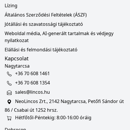
Lízing
Általános Szerződési Feltételek (ÁSZF)
Jótállási és szavatossági tájékoztató
Weboldal média, AI-generált tartalmak és védjegy
nyilatkozat
Elállási és felmondási tájékoztató
Kapcsolat
Nagytarcsa
+36 70 608 1461
+36 70 608 1354
sales@lincos.hu
NeoLincos Zrt., 2142 Nagytarcsa, Petőfi Sándor út
86 / Csabai út 1252 hrsz.
Hétfőtől-Péntekig: 8:00-16:00 óráig
Debrecen