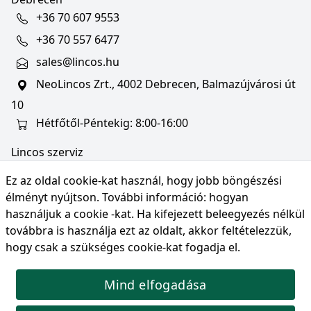
+36 70 607 9553
+36 70 557 6477
sales@lincos.hu
NeoLincos Zrt., 4002 Debrecen, Balmazújvárosi út
10
Hétfőtől-Péntekig: 8:00-16:00
Lincos szerviz
szerviz@lincos.hu
Ez az oldal cookie-kat használ, hogy jobb böngészési
NeoLincos Zrt., 4002 Debrecen, Balmazújvárosi út
élményt nyújtson. További információ:
hogyan
10
használjuk a cookie -kat
. Ha kifejezett beleegyezés nélkül
továbbra is használja ezt az oldalt, akkor feltételezzük,
Nyitvatartás: hétfő-péntek 8:00-16:00
hogy csak a szükséges cookie-kat fogadja el.
Mind elfogadása
© Copyright 2026 NeoLincos Zrt., minden jog