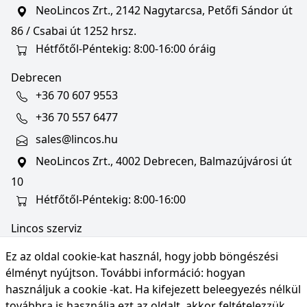
NeoLincos Zrt., 2142 Nagytarcsa, Petőfi Sándor út
86 / Csabai út 1252 hrsz.
Hétfőtől-Péntekig: 8:00-16:00 óráig
Debrecen
+36 70 607 9553
+36 70 557 6477
sales@lincos.hu
NeoLincos Zrt., 4002 Debrecen, Balmazújvárosi út
10
Hétfőtől-Péntekig: 8:00-16:00
Lincos szerviz
szerviz@lincos.hu
Ez az oldal cookie-kat használ, hogy jobb böngészési
NeoLincos Zrt., 4002 Debrecen, Balmazújvárosi út
élményt nyújtson. További információ:
hogyan
10
használjuk a cookie -kat
. Ha kifejezett beleegyezés nélkül
továbbra is használja ezt az oldalt, akkor feltételezzük,
Nyitvatartás: hétfő-péntek 8:00-16:00