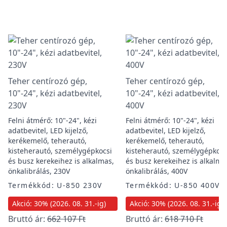
Teher centírozó gép,
Teher centírozó gép,
10"-24", kézi adatbevitel,
10"-24", kézi adatbevitel,
230V
400V
Felni átmérő: 10"-24", kézi
Felni átmérő: 10"-24", kézi
adatbevitel, LED kijelző,
adatbevitel, LED kijelző,
kerékemelő, teherautó,
kerékemelő, teherautó,
kisteherautó, személygépkocsi
kisteherautó, személygépkocs
és busz kerekeihez is alkalmas,
és busz kerekeihez is alkalma
önkalibrálás, 230V
önkalibrálás, 400V
Termékkód: U-850 230V
Termékkód: U-850 400V
Akció: 30% (2026. 08. 31.-ig)
Akció: 30% (2026. 08. 31.-ig)
Bruttó ár:
662 107 Ft
Bruttó ár:
618 710 Ft