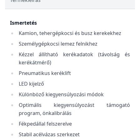
Termékleírás
Ismertetés
Kamion, tehergépkocsi és busz kerekekhez
Személygépkocsi lemez felnikhez
Kézzel állítható kerékadatok (távolság és
kerékátmérő)
Pneumatikus keréklift
LED kijelző
Különböző kiegyensúlyozási módok
Optimális kiegyensúlyozást támogató
program, önkalibrálás
Fékpedállal felszerelve
Stabil acélvázas szerkezet