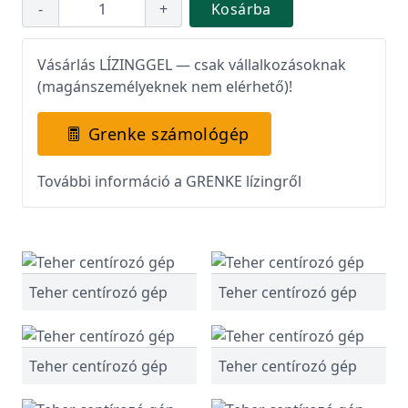
-
+
Kosárba
Vásárlás LÍZINGGEL — csak vállalkozásoknak
(magánszemélyeknek nem elérhető)!
Grenke számológép
További információ a GRENKE lízingről
Teher centírozó gép
Teher centírozó gép
Teher centírozó gép
Teher centírozó gép