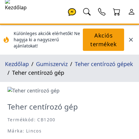
AI
Különleges akciók elérhetők! Ne
Akciós
hagyja ki a nagyszerű
termékek
ajánlatokat!
Kezdőlap
Gumiszerviz
Teher centírozó gépek
Teher centírozó gép
Teher centírozó gép
Termékkód: CB1200
Márka: Lincos