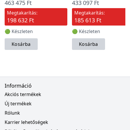
463 475 Ft
433 097 Ft
Megtakarítás:
Megtakarítás:
198 632 Ft
185 613 Ft
🟢 Készleten
🟢 Készleten
Kosárba
Kosárba
Információ
Akciós termékek
Új termékek
Rólunk
Karrier lehetőségek