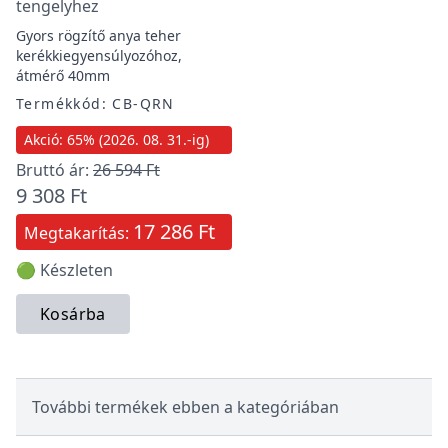
tengelyhez
Gyors rögzítő anya teher
kerékkiegyensúlyozóhoz,
átmérő 40mm
Termékkód: CB-QRN
Akció: 65% (2026. 08. 31.-ig)
Bruttó ár:
26 594 Ft
9 308 Ft
17 286 Ft
Megtakarítás:
🟢 Készleten
Kosárba
További termékek ebben a kategóriában