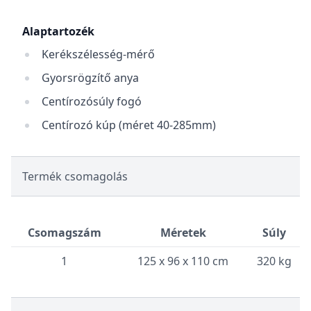
Alaptartozék
Kerékszélesség-mérő
Gyorsrögzítő anya
Centírozósúly fogó
Centírozó kúp (méret 40-285mm)
Termék csomagolás
Csomagszám
Méretek
Súly
1
125 x 96 x 110 cm
320 kg