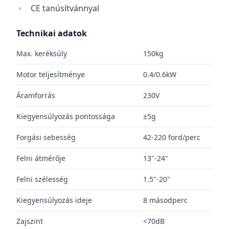
CE tanúsítvánnyal
Technikai adatok
Max. keréksúly
150kg
Motor teljesítménye
0.4/0.6kW
Áramforrás
230V
Kiegyensúlyozás pontossága
±5g
Forgási sebesség
42-220 ford/perc
Felni átmérője
13"-24"
Felni szélesség
1.5"-20"
Kiegyensúlyozás ideje
8 másodperc
Zajszint
<70dB