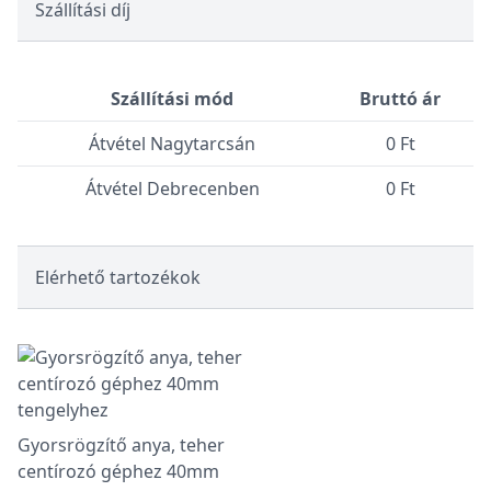
Szállítási díj
Szállítási mód
Bruttó ár
Átvétel Nagytarcsán
0 Ft
Átvétel Debrecenben
0 Ft
Elérhető tartozékok
Gyorsrögzítő anya, teher
centírozó géphez 40mm