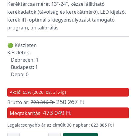
Keréktárcsa méret 13"-24", kézzel állítható
kerékadatok (távolság és kerékátmérő), LED kijelző,
keréklift, optimális kiegyensúlyozást támogató
program, önkalibrálás
🟢 Készleten
Készletek:
Debrecen: 1
Budapest: 1
Depo: 0
Akció: 65% (2026. 08. 31.-ig)
250 267 Ft
Bruttó ár:
723 316 Ft
473 049 Ft
Megtakarítás:
Legalacsonyabb ár az elmúlt 30 napban: 823 885 Ft
ℹ️