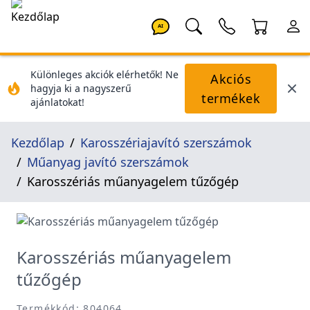
AI
Különleges akciók elérhetők! Ne
Akciós
hagyja ki a nagyszerű
termékek
ajánlatokat!
Kezdőlap
Karosszériajavító szerszámok
Műanyag javító szerszámok
Karosszériás műanyagelem tűzőgép
Karosszériás műanyagelem
tűzőgép
Termékkód: 804064