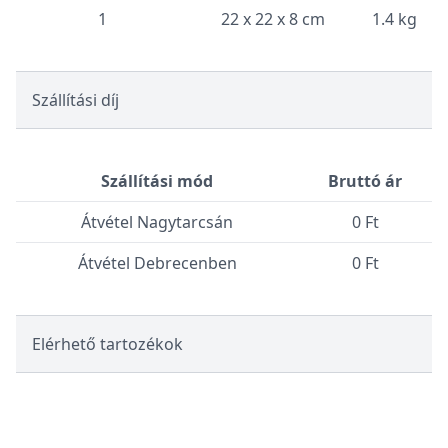
1
22 x 22 x 8 cm
1.4 kg
Szállítási díj
Szállítási mód
Bruttó ár
Átvétel Nagytarcsán
0 Ft
Átvétel Debrecenben
0 Ft
Elérhető tartozékok