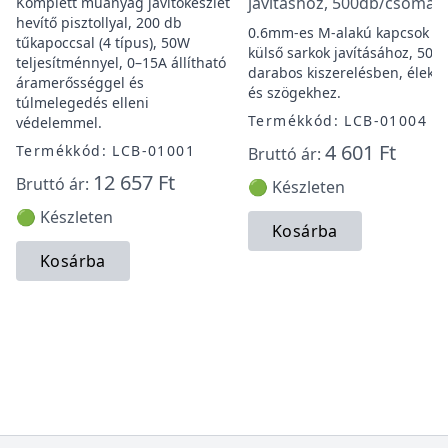
javításhoz, 500db/csomag
Komplett műanyag javítókészlet
hevítő pisztollyal, 200 db
0.6mm-es M-alakú kapcsok
tűkapoccsal (4 típus), 50W
külső sarkok javításához, 500
teljesítménnyel, 0–15A állítható
darabos kiszerelésben, élekh
áramerősséggel és
és szögekhez.
túlmelegedés elleni
Termékkód: LCB-01004
védelemmel.
4 601 Ft
Termékkód: LCB-01001
Bruttó ár:
12 657 Ft
Bruttó ár:
🟢 Készleten
🟢 Készleten
Kosárba
Kosárba