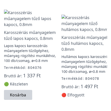
Karosszériás műanyagelem
Karosszériás műanyagel
tűző lapos kapocs, 0.8mm
tűző hullámos kapocs,
Lapos kapocs karosszériás
0.8mm
műanyagelem tűzőgéphez,
műanyag rögzítési munkákhoz,
Hullámos kapocs karosszériás
100 db/csomag, ø=0.8 mm
műanyagelem tűzőgéphez,
műanyag rögzítési munkákho
Termékkód: 804076
100 db/csomag, ø=0.8 mm
1 337 Ft
Bruttó ár:
Termékkód: 804078
🟢 Készleten
1 497 Ft
Bruttó ár:
Kosárba
🔴 Elfogyott