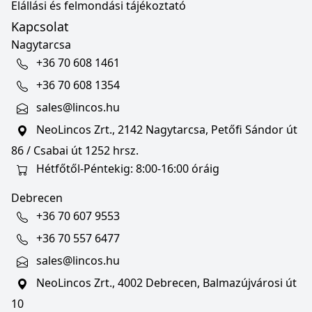
Elállási és felmondási tájékoztató
Kapcsolat
Nagytarcsa
+36 70 608 1461
+36 70 608 1354
sales@lincos.hu
NeoLincos Zrt., 2142 Nagytarcsa, Petőfi Sándor út
86 / Csabai út 1252 hrsz.
Hétfőtől-Péntekig: 8:00-16:00 óráig
Debrecen
+36 70 607 9553
+36 70 557 6477
sales@lincos.hu
NeoLincos Zrt., 4002 Debrecen, Balmazújvárosi út
10