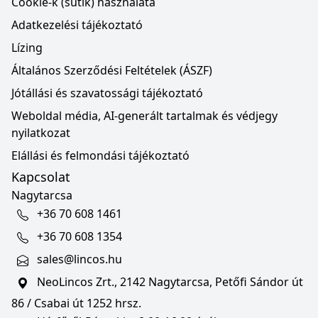
Cookie-k (sütik) használata
Adatkezelési tájékoztató
Lízing
Általános Szerződési Feltételek (ÁSZF)
Jótállási és szavatossági tájékoztató
Weboldal média, AI-generált tartalmak és védjegy
nyilatkozat
Elállási és felmondási tájékoztató
Kapcsolat
Nagytarcsa
+36 70 608 1461
+36 70 608 1354
sales@lincos.hu
NeoLincos Zrt., 2142 Nagytarcsa, Petőfi Sándor út
86 / Csabai út 1252 hrsz.