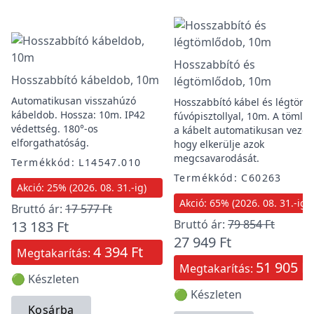
Hosszabbító és
Hosszabbító kábeldob, 10m
légtömlődob, 10m
Automatikusan visszahúzó
Hosszabbító kábel és légtöml
kábeldob. Hossza: 10m. IP42
fúvópisztollyal, 10m. A tömlőt
védettség. 180°-os
a kábelt automatikusan vezeti
elforgathatóság.
hogy elkerülje azok
megcsavarodását.
Termékkód: L14547.010
Termékkód: C60263
Akció: 25% (2026. 08. 31.-ig)
Akció: 65% (2026. 08. 31.-ig)
Bruttó ár:
17 577 Ft
Bruttó ár:
79 854 Ft
13 183 Ft
27 949 Ft
4 394 Ft
Megtakarítás:
51 905 Ft
Megtakarítás:
🟢 Készleten
🟢 Készleten
Kosárba