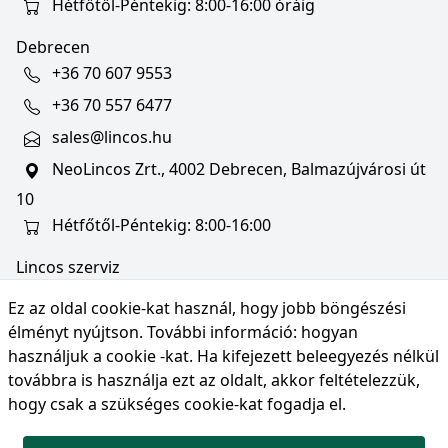
Hétfőtől-Péntekig: 8:00-16:00 óráig
Debrecen
+36 70 607 9553
+36 70 557 6477
sales@lincos.hu
NeoLincos Zrt., 4002 Debrecen, Balmazújvárosi út
10
Hétfőtől-Péntekig: 8:00-16:00
Lincos szerviz
szerviz@lincos.hu
Ez az oldal cookie-kat használ, hogy jobb böngészési
NeoLincos Zrt., 4002 Debrecen, Balmazújvárosi út
élményt nyújtson. További információ:
hogyan
10
használjuk a cookie -kat
. Ha kifejezett beleegyezés nélkül
továbbra is használja ezt az oldalt, akkor feltételezzük,
Nyitvatartás: hétfő-péntek 8:00-16:00
hogy csak a szükséges cookie-kat fogadja el.