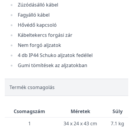
Zúzódásálló kábel
Fagyálló kábel
Hővédő kapcsoló
Kábeltekercs forgási zár
Nem forgó aljzatok
4 db IP44 Schuko aljzatok fedéllel
Gumi tömítések az aljzatokban
Termék csomagolás
Csomagszám
Méretek
Súly
1
34 x 24 x 43 cm
7.1 kg