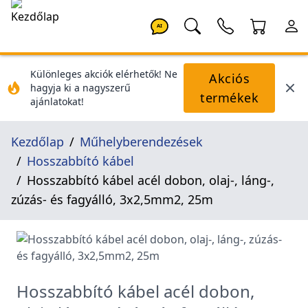
AI
Különleges akciók elérhetők! Ne
Akciós
hagyja ki a nagyszerű
termékek
ajánlatokat!
Kezdőlap
Műhelyberendezések
Hosszabbító kábel
Hosszabbító kábel acél dobon, olaj-, láng-,
zúzás- és fagyálló, 3x2,5mm2, 25m
Hosszabbító kábel acél dobon,