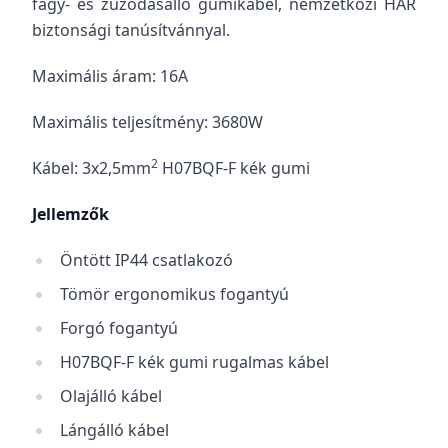
fagy- és zúzódásálló gumikábel, nemzetközi HAR
biztonsági tanúsítvánnyal.
Maximális áram: 16A
Maximális teljesítmény: 3680W
2
Kábel: 3x2,5mm
H07BQF-F kék gumi
Jellemzők
Öntött IP44 csatlakozó
Tömör ergonomikus fogantyú
Forgó fogantyú
H07BQF-F kék gumi rugalmas kábel
Olajálló kábel
Lángálló kábel