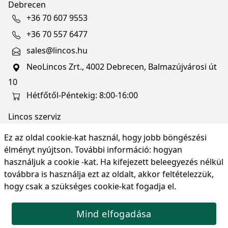
Debrecen
+36 70 607 9553
+36 70 557 6477
sales@lincos.hu
NeoLincos Zrt., 4002 Debrecen, Balmazújvárosi út
10
Hétfőtől-Péntekig: 8:00-16:00
Lincos szerviz
szerviz@lincos.hu
Ez az oldal cookie-kat használ, hogy jobb böngészési
NeoLincos Zrt., 4002 Debrecen, Balmazújvárosi út
élményt nyújtson. További információ:
hogyan
10
használjuk a cookie -kat
. Ha kifejezett beleegyezés nélkül
továbbra is használja ezt az oldalt, akkor feltételezzük,
Nyitvatartás: hétfő-péntek 8:00-16:00
hogy csak a szükséges cookie-kat fogadja el.
Mind elfogadása
© Copyright 2026 NeoLincos Zrt., minden jog