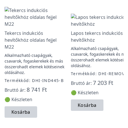
Tekercs indukciós
Lapos tekercs indukciós
hevítőkhöz oldalas fejjel
hevítőkhöz
M22
Alkalmazható csapágyak,
csavarok, fogaskerekek és má
Alkalmazható csapágyak,
összerohadt elemek kötésein
csavarok, fogaskerekek és más
oldásához.
összerohadt elemek kötéseinek
oldásához.
Termékkód: DHI-REMOVA
Termékkód: DHI-IND445-B
7 203 Ft
Bruttó ár:
8 741 Ft
Bruttó ár:
🟢 Készleten
🟢 Készleten
Kosárba
Kosárba