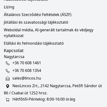
Lízing
Általános Szerződési Feltételek (ÁSZF)
Jótállási és szavatossági tájékoztató
Weboldal média, AI-generált tartalmak és védjegy
nyilatkozat
Elállási és felmondási tájékoztató
Kapcsolat
Nagytarcsa
+36 70 608 1461
+36 70 608 1354
sales@lincos.hu
NeoLincos Zrt., 2142 Nagytarcsa, Petőfi Sándor út
86 / Csabai út 1252 hrsz.
Hétfőtől-Péntekig: 8:00-16:00 óráig