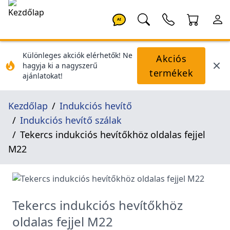
AI
Különleges akciók elérhetők! Ne
Akciós
hagyja ki a nagyszerű
termékek
ajánlatokat!
Kezdőlap
Indukciós hevítő
Indukciós hevítő szálak
Tekercs indukciós hevítőkhöz oldalas fejjel
M22
Tekercs indukciós hevítőkhöz
oldalas fejjel M22