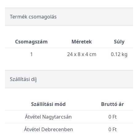
Termék csomagolás
Csomagszám
Méretek
Súly
1
24 x 8 x 4 cm
0.12 kg
Szállítási díj
Szállítási mód
Bruttó ár
Átvétel Nagytarcsán
0 Ft
Átvétel Debrecenben
0 Ft