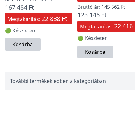
167 484 Ft
Bruttó ár:
145 562 Ft
123 146 Ft
22 838 Ft
Megtakarítás:
22 416 Ft
Megtakarítás:
🟢 Készleten
🟢 Készleten
Kosárba
Kosárba
További termékek ebben a kategóriában