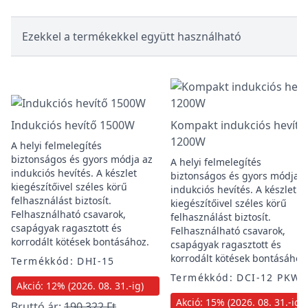
Ezekkel a termékekkel együtt használható
Indukciós hevítő 1500W
Kompakt indukciós hevítő
1200W
A helyi felmelegítés
biztonságos és gyors módja az
A helyi felmelegítés
indukciós hevítés. A készlet
biztonságos és gyors módja a
kiegészítőivel széles körű
indukciós hevítés. A készlet
felhasználást biztosít.
kiegészítőivel széles körű
Felhasználható csavarok,
felhasználást biztosít.
csapágyak ragasztott és
Felhasználható csavarok,
korrodált kötések bontásához.
csapágyak ragasztott és
korrodált kötések bontásához
Termékkód: DHI-15
Termékkód: DCI-12 PKW
Akció: 12% (2026. 08. 31.-ig)
Akció: 15% (2026. 08. 31.-ig)
Bruttó ár:
190 322 Ft