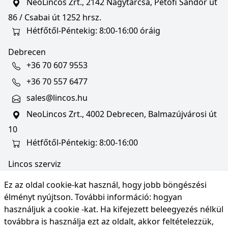
NeoLincos Zrt., 2142 Nagytarcsa, Petőfi Sándor út
86 / Csabai út 1252 hrsz.
Hétfőtől-Péntekig: 8:00-16:00 óráig
Debrecen
+36 70 607 9553
+36 70 557 6477
sales@lincos.hu
NeoLincos Zrt., 4002 Debrecen, Balmazújvárosi út
10
Hétfőtől-Péntekig: 8:00-16:00
Lincos szerviz
szerviz@lincos.hu
Ez az oldal cookie-kat használ, hogy jobb böngészési
NeoLincos Zrt., 4002 Debrecen, Balmazújvárosi út
élményt nyújtson. További információ:
hogyan
10
használjuk a cookie -kat
. Ha kifejezett beleegyezés nélkül
továbbra is használja ezt az oldalt, akkor feltételezzük,
Nyitvatartás: hétfő-péntek 8:00-16:00