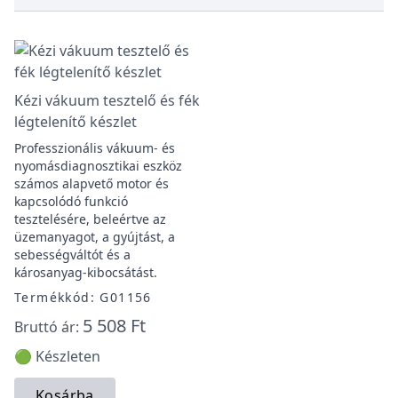
Kézi vákuum tesztelő és fék
légtelenítő készlet
Professzionális vákuum- és
nyomásdiagnosztikai eszköz
számos alapvető motor és
kapcsolódó funkció
tesztelésére, beleértve az
üzemanyagot, a gyújtást, a
sebességváltót és a
károsanyag-kibocsátást.
Termékkód: G01156
5 508 Ft
Bruttó ár:
🟢 Készleten
Kosárba