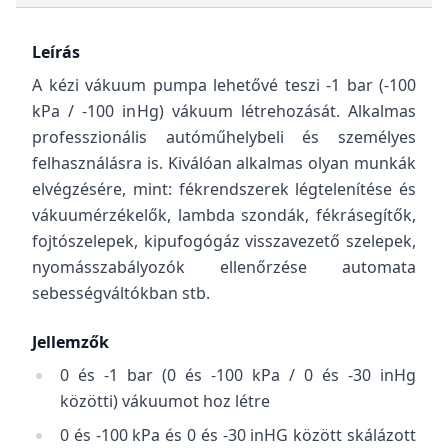
Leírás
A kézi vákuum pumpa lehetővé teszi -1 bar (-100
kPa / -100 inHg) vákuum létrehozását. Alkalmas
professzionális autóműhelybeli és személyes
felhasználásra is. Kiválóan alkalmas olyan munkák
elvégzésére, mint: fékrendszerek légtelenítése és
vákuumérzékelők, lambda szondák, fékrásegítők,
fojtószelepek, kipufogógáz visszavezető szelepek,
nyomásszabályozók ellenőrzése automata
sebességváltókban stb.
Jellemzők
0 és -1 bar (0 és -100 kPa / 0 és -30 inHg
közötti) vákuumot hoz létre
0 és -100 kPa és 0 és -30 inHG között skálázott