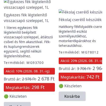
Egykezes fék légtelenítő
Fékolaj cserélő készülék
visszacsapó szeleppel, 1L
Hatékony fékfolyadék-csere é
1 literes egykezes fék
légtelenítő eszköz
légtelenítő beépített
személyautókhoz,
visszacsapó szeleppel, átlátszó
motorkerékpárokhoz és
csővel és fém akasztóval. Fék-
teherautókhoz.
és kuplungrendszerek
egyszerű, segítő nélküli
Termékkód: MG78012
légtelenítéséhez.
Akció: 20% (2026. 08. 31.-ig)
Termékkód: MG93700
2 964 
Bruttó ár:
3 706 Ft
Akció: 10% (2026. 08. 31.-ig)
742 Ft
Megtakarítás:
2 678 Ft
Bruttó ár:
2 976 Ft
🟢 Készleten
298 Ft
Megtakarítás:
🟢 Készleten
Kosárba