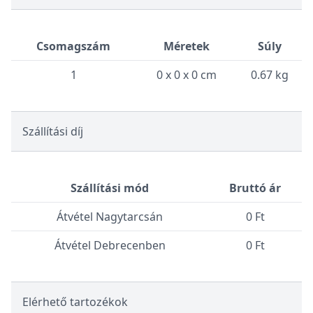
Csomagszám
Méretek
Súly
1
0 x 0 x 0 cm
0.67 kg
Szállítási díj
Szállítási mód
Bruttó ár
Átvétel Nagytarcsán
0 Ft
Átvétel Debrecenben
0 Ft
Elérhető tartozékok