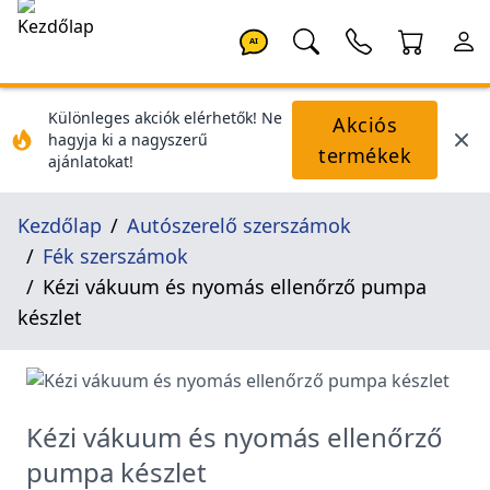
AI
Különleges akciók elérhetők! Ne
Akciós
hagyja ki a nagyszerű
termékek
ajánlatokat!
Kezdőlap
Autószerelő szerszámok
Fék szerszámok
Kézi vákuum és nyomás ellenőrző pumpa
készlet
Kézi vákuum és nyomás ellenőrző
pumpa készlet