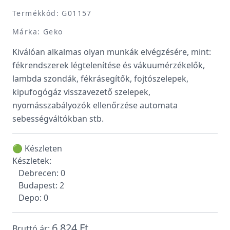
Termékkód: G01157
Márka: Geko
Kiválóan alkalmas olyan munkák elvégzésére, mint:
fékrendszerek légtelenítése és vákuumérzékelők,
lambda szondák, fékrásegítők, fojtószelepek,
kipufogógáz visszavezető szelepek,
nyomásszabályozók ellenőrzése automata
sebességváltókban stb.
🟢 Készleten
Készletek:
Debrecen: 0
Budapest: 2
Depo: 0
6 824 Ft
Bruttó ár: