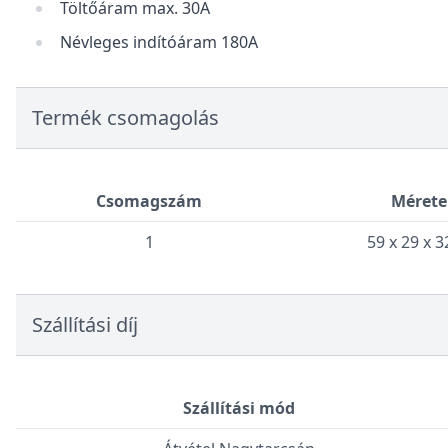
Töltőáram max. 30A
Névleges indítóáram 180A
Termék csomagolás
Csomagszám
Mérete
1
59 x 29 x 
Szállítási díj
Szállítási mód