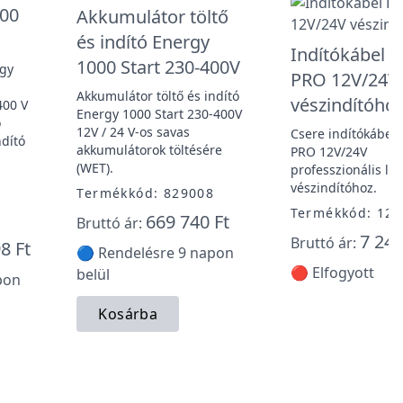
500
Akkumulátor töltő
és indító Energy
Indítókábel 
1000 Start 230-400V
egy
PRO 12V/24V
Akkumulátor töltő és indító
vészindítóho
400 V
Energy 1000 Start 230-400V
ó
12V / 24 V-os savas
Csere indítókábel 
ndító
akkumulátorok töltésére
PRO 12V/24V
(WET).
professzionális lít
vészindítóhoz.
Termékkód: 829008
Termékkód: 12
669 740 Ft
9
Bruttó ár:
7 248
Bruttó ár:
8 Ft
🔵 Rendelésre 9 napon
🔴 Elfogyott
belül
pon
Kosárba