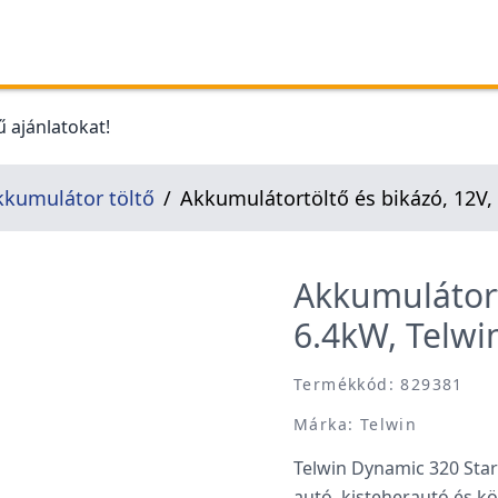
 ajánlatokat!
kkumulátor töltő
Akkumulátortöltő és bikázó, 12V, 
Akkumulátortö
6.4kW, Telwi
Termékkód: 829381
Márka: Telwin
Telwin Dynamic 320 Start
autó, kisteherautó és 