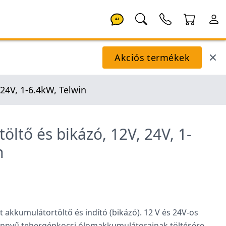
AI
Akciós termékek
24V, 1-6.4kW, Telwin
ltő és bikázó, 12V, 24V, 1-
n
 akkumulátortöltő és indító (bikázó). 12 V és 24V-os
könnyű tehergépkocsi ólomakkumulátorainak töltésére