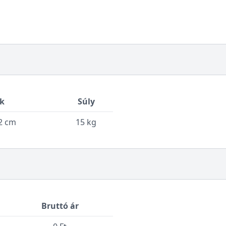
k
Súly
32 cm
15 kg
Bruttó ár