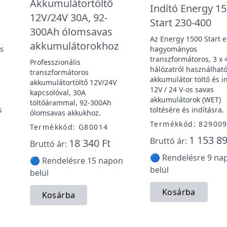
Akkumulátortöltő
Indító Energy 1
12V/24V 30A, 92-
Start 230-400
300Ah ólomsavas
Az Energy 1500 Start 
akkumulátorokhoz
és
hagyományos
transzformátoros, 3 x 
Professzionális
hálózatról használhat
transzformátoros
akkumulátor töltő és i
akkumulátortöltő 12V/24V
12V / 24 V-os savas
kapcsolóval, 30A
akkumulátorok (WET)
töltőárammal, 92-300Ah
s
töltésére és indításra.
ólomsavas akkukhoz.
Termékkód: 82900
Termékkód: G80014
1 153 89
Bruttó ár:
18 340 Ft
Bruttó ár:
🔵 Rendelésre 9 na
🔵 Rendelésre 15 napon
belül
belül
Kosárba
Kosárba