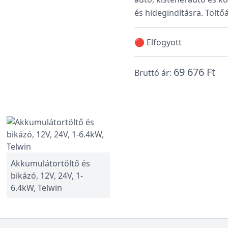
és hidegindításra. Tölt
🔴 Elfogyott
69 676 Ft
Bruttó ár:
Akkumulátortöltő és
bikázó, 12V, 24V, 1-
6.4kW, Telwin