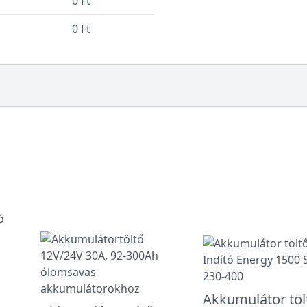
0 Ft
0 Ft
Akkumulátor töl