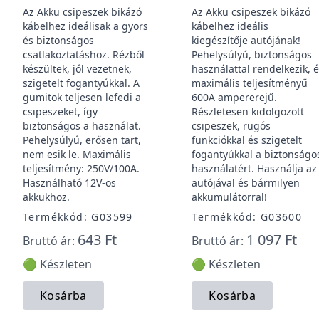
Az Akku csipeszek bikázó
Az Akku csipeszek bikázó
kábelhez ideálisak a gyors
kábelhez ideális
és biztonságos
kiegészítője autójának!
csatlakoztatáshoz. Rézből
Pehelysúlyú, biztonságos
készültek, jól vezetnek,
használattal rendelkezik, 
szigetelt fogantyúkkal. A
maximális teljesítményű
gumitok teljesen lefedi a
600A ampererejű.
csipeszeket, így
Részletesen kidolgozott
biztonságos a használat.
csipeszek, rugós
Pehelysúlyú, erősen tart,
funkciókkal és szigetelt
nem esik le. Maximális
fogantyúkkal a biztonságo
teljesítmény: 250V/100A.
használatért. Használja az
Használható 12V-os
autójával és bármilyen
akkukhoz.
akkumulátorral!
Termékkód: G03599
Termékkód: G03600
643 Ft
1 097 Ft
Bruttó ár:
Bruttó ár:
🟢 Készleten
🟢 Készleten
Kosárba
Kosárba