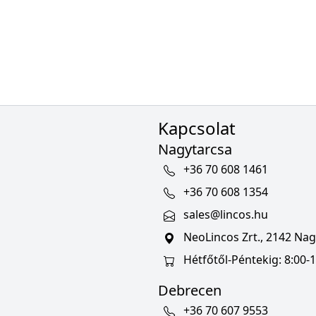
Kapcsolat
Nagytarcsa
+36 70 608 1461
+36 70 608 1354
sales@lincos.hu
NeoLincos Zrt., 2142 Nagy
Hétfőtől-Péntekig: 8:00-1
Debrecen
+36 70 607 9553