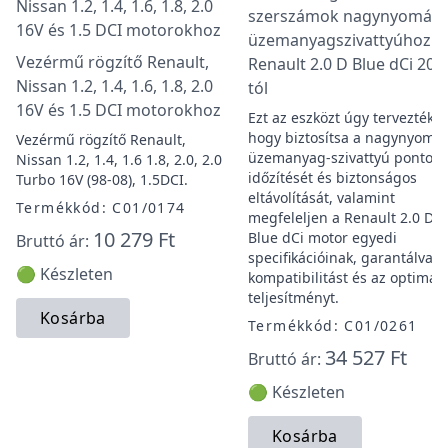
szerszámok nagynyomás
üzemanyagszivattyúhoz
Vezérmű rögzítő Renault,
Renault 2.0 D Blue dCi 202
Nissan 1.2, 1.4, 1.6, 1.8, 2.0
tól
16V és 1.5 DCI motorokhoz
Ezt az eszközt úgy tervezték,
hogy biztosítsa a nagynyomá
Vezérmű rögzítő Renault,
üzemanyag-szivattyú pontos
Nissan 1.2, 1.4, 1.6 1.8, 2.0, 2.0
időzítését és biztonságos
Turbo 16V (98-08), 1.5DCI.
eltávolítását, valamint
Termékkód: C01/0174
megfeleljen a Renault 2.0 D
10 279 Ft
Blue dCi motor egyedi
Bruttó ár:
specifikációinak, garantálva a
🟢 Készleten
kompatibilitást és az optimáli
teljesítményt.
Kosárba
Termékkód: C01/0261
34 527 Ft
Bruttó ár:
🟢 Készleten
Kosárba