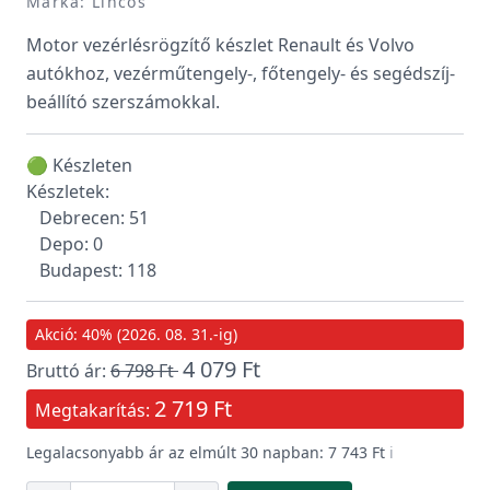
Márka: Lincos
Motor vezérlésrögzítő készlet Renault és Volvo
autókhoz, vezérműtengely-, főtengely- és segédszíj-
beállító szerszámokkal.
🟢 Készleten
Készletek:
Debrecen: 51
Depo: 0
Budapest: 118
Akció: 40% (2026. 08. 31.-ig)
4 079 Ft
Bruttó ár:
6 798 Ft
2 719 Ft
Megtakarítás:
Legalacsonyabb ár az elmúlt 30 napban: 7 743 Ft
ℹ️