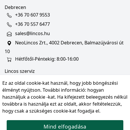
Debrecen
+36 70 607 9553
+36 70 557 6477
sales@lincos.hu
NeoLincos Zrt., 4002 Debrecen, Balmazújvárosi út
10
Hétfőtől-Péntekig: 8:00-16:00
Lincos szerviz
szerviz@lincos.hu
Ez az oldal cookie-kat használ, hogy jobb böngészési
NeoLincos Zrt., 4002 Debrecen, Balmazújvárosi út
élményt nyújtson. További információ:
hogyan
10
használjuk a cookie -kat
. Ha kifejezett beleegyezés nélkül
továbbra is használja ezt az oldalt, akkor feltételezzük,
Nyitvatartás: hétfő-péntek 8:00-16:00
hogy csak a szükséges cookie-kat fogadja el.
Mind elfogadása