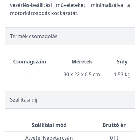
vezérlés-beállítási műveleteket, minimalizálva a
motorkárosodás kockázatát.
Termék csomagolás
Csomagszám
Méretek
Súly
1
30 x 22 x 6.5 cm
1.53 kg
Szállítási díj
Szállítási mód
Bruttó ár
Átvétel Nagytarcsán
0 Ft