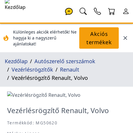
AI
Különleges akciók elérhetők! Ne
Akciós
hagyja ki a nagyszerű
termékek
ajánlatokat!
Kezdőlap
Autószerelő szerszámok
Vezérlésrögzítők
Renault
Vezérlésrögzítő Renault, Volvo
Vezérlésrögzítő Renault, Volvo
Termékkód: MG50620