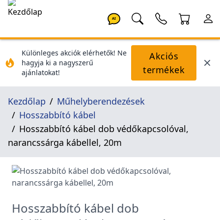
AI
Különleges akciók elérhetők! Ne
Akciós
hagyja ki a nagyszerű
termékek
ajánlatokat!
Kezdőlap
Műhelyberendezések
Hosszabbító kábel
Hosszabbító kábel dob védőkapcsolóval,
narancssárga kábellel, 20m
Hosszabbító kábel dob