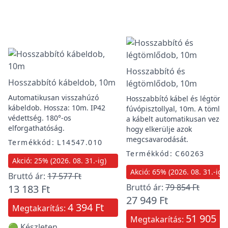
Hosszabbító és
Hosszabbító kábeldob, 10m
légtömlődob, 10m
Automatikusan visszahúzó
Hosszabbító kábel és légtöml
kábeldob. Hossza: 10m. IP42
fúvópisztollyal, 10m. A tömlőt
védettség. 180°-os
a kábelt automatikusan vezeti
elforgathatóság.
hogy elkerülje azok
megcsavarodását.
Termékkód: L14547.010
Termékkód: C60263
Akció: 25% (2026. 08. 31.-ig)
Akció: 65% (2026. 08. 31.-ig)
Bruttó ár:
17 577 Ft
Bruttó ár:
79 854 Ft
13 183 Ft
27 949 Ft
4 394 Ft
Megtakarítás:
51 905 Ft
Megtakarítás:
🟢 Készleten