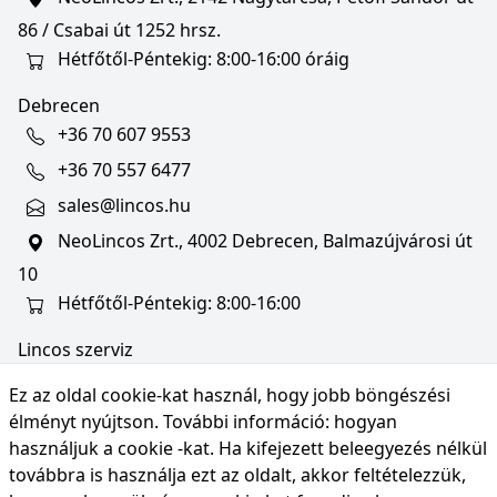
86 / Csabai út 1252 hrsz.
Hétfőtől-Péntekig: 8:00-16:00 óráig
Debrecen
+36 70 607 9553
+36 70 557 6477
sales@lincos.hu
NeoLincos Zrt., 4002 Debrecen, Balmazújvárosi út
10
Hétfőtől-Péntekig: 8:00-16:00
Lincos szerviz
szerviz@lincos.hu
Ez az oldal cookie-kat használ, hogy jobb böngészési
NeoLincos Zrt., 4002 Debrecen, Balmazújvárosi út
élményt nyújtson. További információ:
hogyan
10
használjuk a cookie -kat
. Ha kifejezett beleegyezés nélkül
továbbra is használja ezt az oldalt, akkor feltételezzük,
Nyitvatartás: hétfő-péntek 8:00-16:00