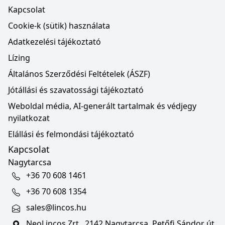
Kapcsolat
Cookie-k (sütik) használata
Adatkezelési tájékoztató
Lízing
Általános Szerződési Feltételek (ÁSZF)
Jótállási és szavatossági tájékoztató
Weboldal média, AI-generált tartalmak és védjegy
nyilatkozat
Elállási és felmondási tájékoztató
Kapcsolat
Nagytarcsa
+36 70 608 1461
+36 70 608 1354
sales@lincos.hu
NeoLincos Zrt., 2142 Nagytarcsa, Petőfi Sándor út