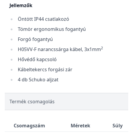
Jellemzők
Öntött IP44 csatlakozó
Tömör ergonomikus fogantyú
Forgó fogantyú
2
H05VV-F narancssárga kábel, 3x1mm
Hővédő kapcsoló
Kábeltekercs forgási zár
4 db Schuko aljzat
Termék csomagolás
Csomagszám
Méretek
Súly