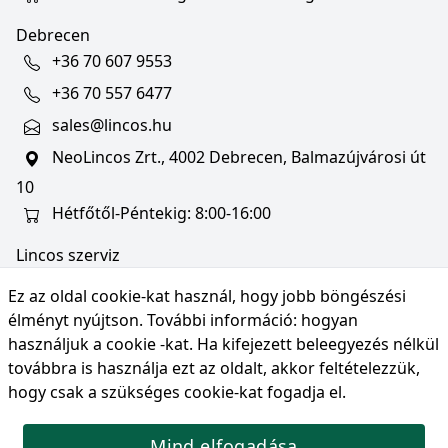
Debrecen
+36 70 607 9553
+36 70 557 6477
sales@lincos.hu
NeoLincos Zrt., 4002 Debrecen, Balmazújvárosi út
10
Hétfőtől-Péntekig: 8:00-16:00
Lincos szerviz
szerviz@lincos.hu
Ez az oldal cookie-kat használ, hogy jobb böngészési
NeoLincos Zrt., 4002 Debrecen, Balmazújvárosi út
élményt nyújtson. További információ:
hogyan
10
használjuk a cookie -kat
. Ha kifejezett beleegyezés nélkül
továbbra is használja ezt az oldalt, akkor feltételezzük,
Nyitvatartás: hétfő-péntek 8:00-16:00
hogy csak a szükséges cookie-kat fogadja el.
Mind elfogadása