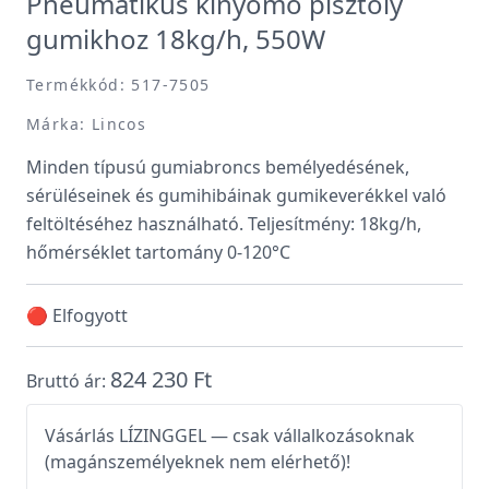
Pneumatikus kinyomó pisztoly
gumikhoz 18kg/h, 550W
Termékkód: 517-7505
Márka: Lincos
Minden típusú gumiabroncs bemélyedésének,
sérüléseinek és gumihibáinak gumikeverékkel való
feltöltéséhez használható. Teljesítmény: 18kg/h,
hőmérséklet tartomány 0-120°C
🔴 Elfogyott
824 230 Ft
Bruttó ár:
Vásárlás LÍZINGGEL — csak vállalkozásoknak
(magánszemélyeknek nem elérhető)!