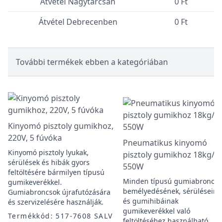
Átvétel Nagytarcsán
0 Ft
Átvétel Debrecenben
0 Ft
További termékek ebben a kategóriában
Kinyomó pisztoly gumikhoz,
220V, 5 fúvóka
Pneumatikus kinyomó
Kinyomó pisztoly lyukak,
pisztoly gumikhoz 18kg/h,
sérülések és hibák gyors
550W
feltöltésére bármilyen típusú
Minden típusú gumiabroncs
gumikeverékkel.
bemélyedésének, sérüléseine
Gumiabroncsok újrafutózására
és gumihibáinak
és szervizelésére használják.
gumikeverékkel való
Termékkód: 517-7608 SALV
feltöltéséhez használható.