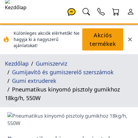
AI
Különleges akciók elérhetők! Ne
Akciós
hagyja ki a nagyszerű
termékek
ajánlatokat!
Kezdőlap
Gumiszerviz
Gumijavító és gumiszerelő szerszámok
Gumi extruderek
Pneumatikus kinyomó pisztoly gumikhoz
18kg/h, 550W