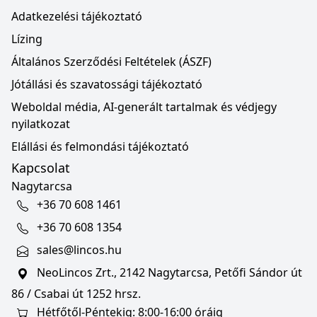
Adatkezelési tájékoztató
Lízing
Általános Szerződési Feltételek (ÁSZF)
Jótállási és szavatossági tájékoztató
Weboldal média, AI-generált tartalmak és védjegy
nyilatkozat
Elállási és felmondási tájékoztató
Kapcsolat
Nagytarcsa
+36 70 608 1461
+36 70 608 1354
sales@lincos.hu
NeoLincos Zrt., 2142 Nagytarcsa, Petőfi Sándor út
86 / Csabai út 1252 hrsz.
Hétfőtől-Péntekig: 8:00-16:00 óráig