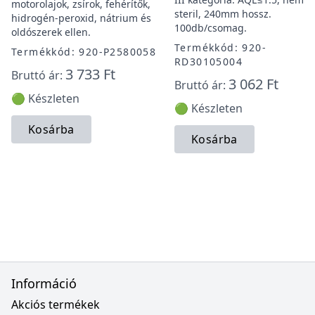
motorolajok, zsírok, fehérítők,
steril, 240mm hossz.
hidrogén-peroxid, nátrium és
100db/csomag.
oldószerek ellen.
Termékkód: 920-
Termékkód: 920-P2580058
RD30105004
3 733 Ft
Bruttó ár:
3 062 Ft
Bruttó ár:
🟢 Készleten
🟢 Készleten
Kosárba
Kosárba
Információ
Akciós termékek