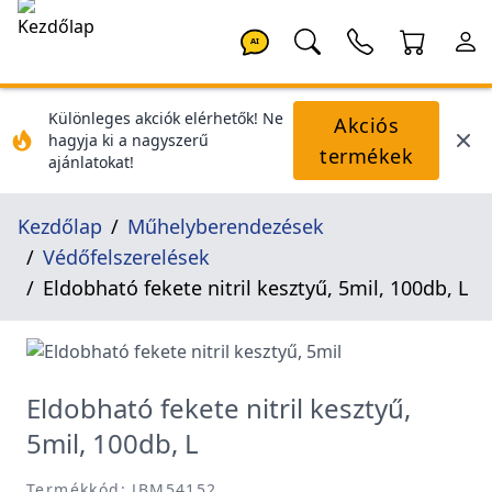
AI
Különleges akciók elérhetők! Ne
Akciós
hagyja ki a nagyszerű
termékek
ajánlatokat!
Kezdőlap
Műhelyberendezések
Védőfelszerelések
Eldobható fekete nitril kesztyű, 5mil, 100db, L
Eldobható fekete nitril kesztyű,
5mil, 100db, L
Termékkód: JBM54152