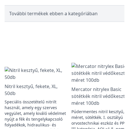
További termékek ebben a kategóriában
Nitril kesztyű, fekete, XL,
Mercator nitrylex Basic
50db
sötétkék nitril védőkeszty
Speciális összetételű nitrilt
méret 100db
használ, amely egy szerves
Púdermentes nitril kesztyű, L
vegyület, amely kiváló védelmet
méret, sötétkék. I. osztályú
nyújt a fék és tengelykapcsoló
orvostechnikai eszköz és PPE 
folyadékok, hidraulikus- és
III kategória. AQL≤1.5, nem