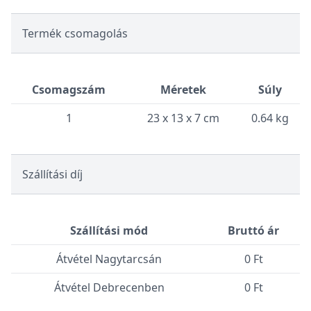
Termék csomagolás
Csomagszám
Méretek
Súly
1
23 x 13 x 7 cm
0.64 kg
Szállítási díj
Szállítási mód
Bruttó ár
Átvétel Nagytarcsán
0 Ft
Átvétel Debrecenben
0 Ft