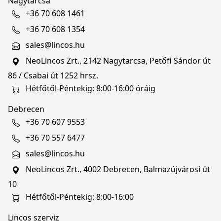
Nagytarcsa
+36 70 608 1461
+36 70 608 1354
sales@lincos.hu
NeoLincos Zrt., 2142 Nagytarcsa, Petőfi Sándor út
86 / Csabai út 1252 hrsz.
Hétfőtől-Péntekig: 8:00-16:00 óráig
Debrecen
+36 70 607 9553
+36 70 557 6477
sales@lincos.hu
NeoLincos Zrt., 4002 Debrecen, Balmazújvárosi út
10
Hétfőtől-Péntekig: 8:00-16:00
Lincos szerviz