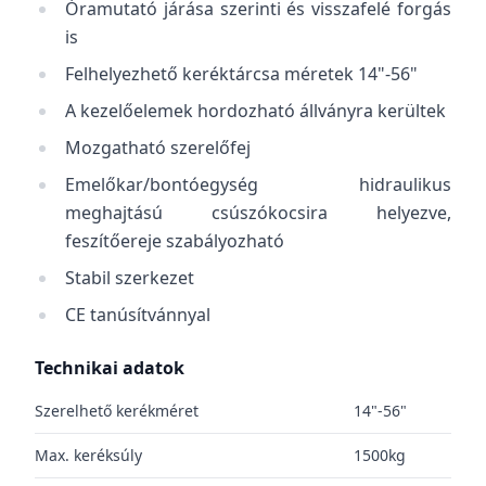
Óramutató járása szerinti és visszafelé forgás
is
Felhelyezhető keréktárcsa méretek 14"-56"
A kezelőelemek hordozható állványra kerültek
Mozgatható szerelőfej
Emelőkar/bontóegység hidraulikus
meghajtású csúszókocsira helyezve,
feszítőereje szabályozható
Stabil szerkezet
CE tanúsítvánnyal
Technikai adatok
Szerelhető kerékméret
14"-56"
Max. keréksúly
1500kg