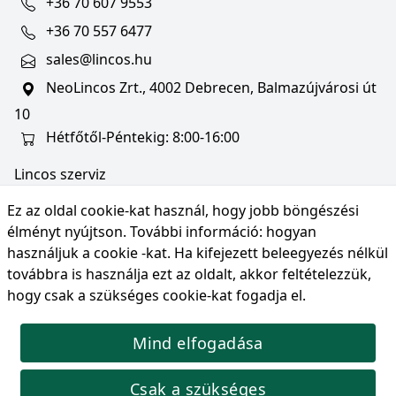
+36 70 607 9553
+36 70 557 6477
sales@lincos.hu
NeoLincos Zrt., 4002 Debrecen, Balmazújvárosi út
10
Hétfőtől-Péntekig: 8:00-16:00
Lincos szerviz
szerviz@lincos.hu
Ez az oldal cookie-kat használ, hogy jobb böngészési
NeoLincos Zrt., 4002 Debrecen, Balmazújvárosi út
élményt nyújtson. További információ:
hogyan
10
használjuk a cookie -kat
. Ha kifejezett beleegyezés nélkül
továbbra is használja ezt az oldalt, akkor feltételezzük,
Nyitvatartás: hétfő-péntek 8:00-16:00
hogy csak a szükséges cookie-kat fogadja el.
Mind elfogadása
© Copyright 2026 NeoLincos Zrt., minden jog
fenntartva.
Csak a szükséges