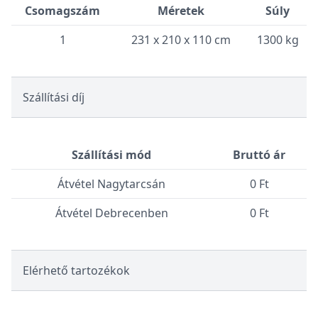
Csomagszám
Méretek
Súly
1
231 x 210 x 110 cm
1300 kg
Szállítási díj
Szállítási mód
Bruttó ár
Átvétel Nagytarcsán
0 Ft
Átvétel Debrecenben
0 Ft
Elérhető tartozékok