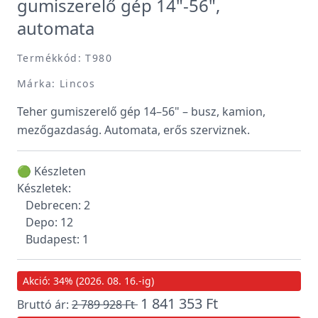
gumiszerelő gép 14"-56",
automata
Termékkód: T980
Márka: Lincos
Teher gumiszerelő gép 14–56" – busz, kamion,
mezőgazdaság. Automata, erős szerviznek.
🟢 Készleten
Készletek:
Debrecen: 2
Depo: 12
Budapest: 1
Akció: 34% (2026. 08. 16.-ig)
1 841 353 Ft
Bruttó ár:
2 789 928 Ft