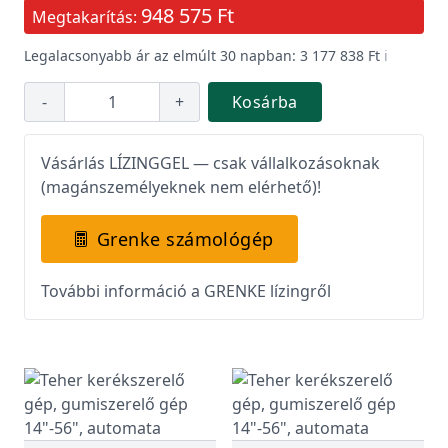
948 575 Ft
Megtakarítás:
Legalacsonyabb ár az elmúlt 30 napban: 3 177 838 Ft
ℹ️
-
+
Kosárba
Vásárlás LÍZINGGEL — csak vállalkozásoknak
(magánszemélyeknek nem elérhető)!
Grenke számológép
További információ a GRENKE lízingről