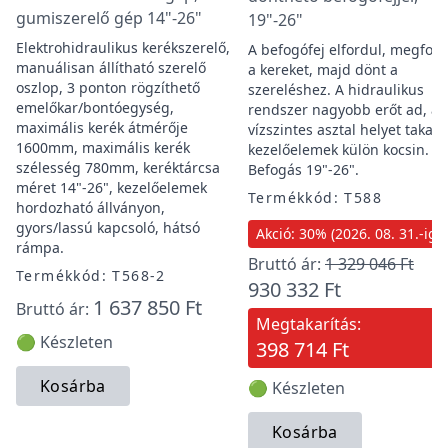
gumiszerelő gép 14"-26"
19"-26"
Elektrohidraulikus kerékszerelő,
A befogófej elfordul, megfogj
manuálisan állítható szerelő
a kereket, majd dönt a
oszlop, 3 ponton rögzíthető
szereléshez. A hidraulikus
emelőkar/bontóegység,
rendszer nagyobb erőt ad, a
maximális kerék átmérője
vízszintes asztal helyet takarít
1600mm, maximális kerék
kezelőelemek külön kocsin.
szélesség 780mm, keréktárcsa
Befogás 19"-26".
méret 14"-26", kezelőelemek
Termékkód: T588
hordozható állványon,
gyors/lassú kapcsoló, hátsó
Akció: 30% (2026. 08. 31.-ig)
rámpa.
Bruttó ár:
1 329 046 Ft
Termékkód: T568-2
930 332 Ft
1 637 850 Ft
Bruttó ár:
Megtakarítás:
🟢 Készleten
398 714 Ft
Kosárba
🟢 Készleten
Kosárba