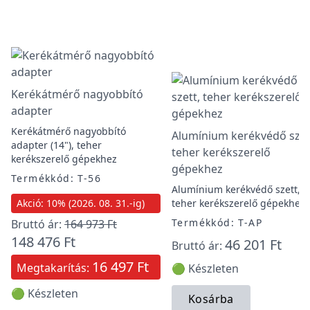
Kerékátmérő nagyobbító
adapter
Kerékátmérő nagyobbító
Alumínium kerékvédő szet
adapter (14"), teher
teher kerékszerelő
kerékszerelő gépekhez
gépekhez
Termékkód: T-56
Alumínium kerékvédő szett,
Akció: 10% (2026. 08. 31.-ig)
teher kerékszerelő gépekhez
Termékkód: T-AP
Bruttó ár:
164 973 Ft
148 476 Ft
46 201 Ft
Bruttó ár:
16 497 Ft
Megtakarítás:
🟢 Készleten
🟢 Készleten
Kosárba