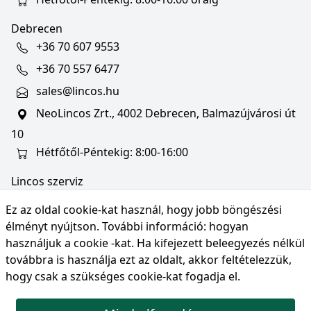
Debrecen
+36 70 607 9553
+36 70 557 6477
sales@lincos.hu
NeoLincos Zrt., 4002 Debrecen, Balmazújvárosi út
10
Hétfőtől-Péntekig: 8:00-16:00
Lincos szerviz
szerviz@lincos.hu
Ez az oldal cookie-kat használ, hogy jobb böngészési
NeoLincos Zrt., 4002 Debrecen, Balmazújvárosi út
élményt nyújtson. További információ:
hogyan
10
használjuk a cookie -kat
. Ha kifejezett beleegyezés nélkül
továbbra is használja ezt az oldalt, akkor feltételezzük,
Nyitvatartás: hétfő-péntek 8:00-16:00
hogy csak a szükséges cookie-kat fogadja el.