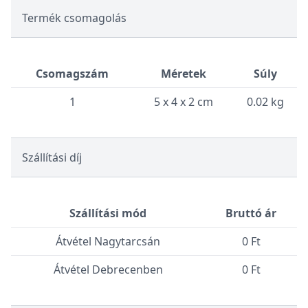
Termék csomagolás
Csomagszám
Méretek
Súly
1
5 x 4 x 2 cm
0.02 kg
Szállítási díj
Szállítási mód
Bruttó ár
Átvétel Nagytarcsán
0 Ft
Átvétel Debrecenben
0 Ft