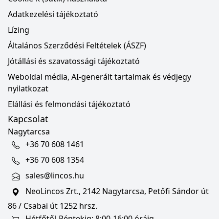
Adatkezelési tájékoztató
Lízing
Általános Szerződési Feltételek (ÁSZF)
Jótállási és szavatossági tájékoztató
Weboldal média, AI-generált tartalmak és védjegy
nyilatkozat
Elállási és felmondási tájékoztató
Kapcsolat
Nagytarcsa
+36 70 608 1461
+36 70 608 1354
sales@lincos.hu
NeoLincos Zrt., 2142 Nagytarcsa, Petőfi Sándor út
86 / Csabai út 1252 hrsz.
Hétfőtől-Péntekig: 8:00-16:00 óráig