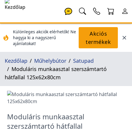
AI
Különleges akciók elérhetők! Ne
Akciós
hagyja ki a nagyszerű
termékek
ajánlatokat!
Kezdőlap
Műhelybútor
Satupad
Moduláris munkaasztal szerszámtartó
hátfallal 125x62x80cm
Moduláris munkaasztal
szerszámtartó hátfallal