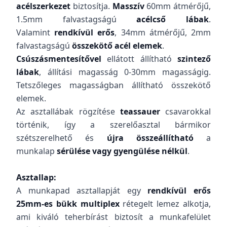
acélszerkezet
biztosítja.
Masszív
60mm átmérőjű,
1.5mm falvastagságú
acélcső lábak
.
Valamint
rendkívül erős
, 34mm átmérőjű, 2mm
falvastagságú
összekötő acél elemek
.
Csúszásmentesítővel
ellátott állítható
szintező
lábak
, állítási magasság 0-30mm magasságig.
Tetszőleges magasságban állítható összekötő
elemek.
Az asztallábak rögzítése
teassauer
csavarokkal
történik, így a szerelőasztal bármikor
szétszerelhető és
újra összeállítható
a
munkalap
sérülése vagy gyengülése nélkül
.
Asztallap:
A munkapad asztallapját egy
rendkívül erős
25mm-es bükk multiplex
rétegelt lemez alkotja,
ami kiváló teherbírást biztosít a munkafelület