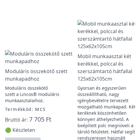
Mobil munkaasztal két
kerékkel, polccal és
Moduláris összekötő szett
szerszámtartó hátfallal
munkapadhoz
125x62x105cm
Moduláris összekötő
Gyorsan és egyszerűen
szett a Lincos® moduláris
összeállítható, nagy
munkaasztalaihoz.
igénybevételre tervezett
mozgatható munkapad. Két fi
Termékkód: MCS
keréknek köszönhetően
7 705 Ft
Bruttó ár:
könnyen áthelyezhető. A
beépített polc megnöveli a
🟢 Készleten
tároló felületet. Hátfal segíti a
rendszeresen használt