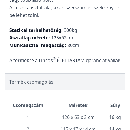
vagy több alsó polc.
A munkaasztal alá, akár szerszámos szekrényt is
be lehet tolni.
Statikai terhelhetőség:
300kg
Asztallap mérete:
125x62cm
Munkaasztal magasság:
80cm
®
A termékre a Lincos
ÉLETTARTAM garanciát vállal!
Termék csomagolás
Csomagszám
Méretek
Súly
1
126 x 63 x 3 cm
16 kg
2
115 x 17 x 14 cm
14 kg