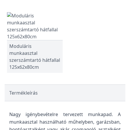
Moduláris
munkaasztal
szerszámtartó hátfallal
125x62x80cm
Termékleírás
Nagy igénybevételre tervezett munkapad. A
munkaasztal használható műhelyben, garázsban,
bontóasztalként vagy akár csomagoló asztalként