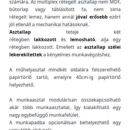
számára. Az multiplex rétegelt asztallap nem MDF,
bútorlap vagy táblásított fa, nem sima
rétegelt lemez, hanem annál
jóval erősebb
ezért
jól ellenáll a mechanikai hatásoknak.
Asztallap
teteje két
rétegben
lakkozott
és
lemosható
, alja egy
rétegben lakkozott. Emellett az
asztallap szélei
lekerekítettek
a kényelmes munkavégzéshez.
A műhelyasztal mindkét oldalára felszerelhető
papírtörlő tartó, amelyre 40cm-ig papírtörlő
helyezhető.
A munkaasztal modulárisan összekapcsolható
akár több munkaasztallal, így kialakítható egy
nagy egybefüggő munkafelület.
A munkapadba opcionálisan behelyezhető egy