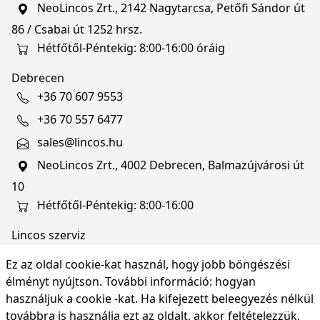
NeoLincos Zrt., 2142 Nagytarcsa, Petőfi Sándor út
86 / Csabai út 1252 hrsz.
Hétfőtől-Péntekig: 8:00-16:00 óráig
Debrecen
+36 70 607 9553
+36 70 557 6477
sales@lincos.hu
NeoLincos Zrt., 4002 Debrecen, Balmazújvárosi út
10
Hétfőtől-Péntekig: 8:00-16:00
Lincos szerviz
szerviz@lincos.hu
Ez az oldal cookie-kat használ, hogy jobb böngészési
NeoLincos Zrt., 4002 Debrecen, Balmazújvárosi út
élményt nyújtson. További információ:
hogyan
10
használjuk a cookie -kat
. Ha kifejezett beleegyezés nélkül
továbbra is használja ezt az oldalt, akkor feltételezzük,
Nyitvatartás: hétfő-péntek 8:00-16:00