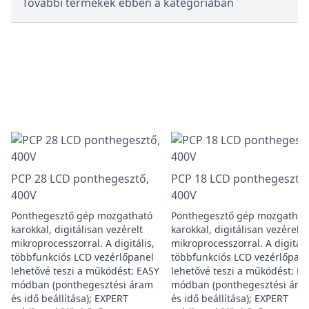
További termékek ebben a kategóriában
PCP 28 LCD ponthegesztő,
PCP 18 LCD ponthegesztő,
400V
400V
Ponthegesztő gép mozgatható
Ponthegesztő gép mozgathat
karokkal, digitálisan vezérelt
karokkal, digitálisan vezérelt
mikroprocesszorral. A digitális,
mikroprocesszorral. A digitáli
többfunkciós LCD vezérlőpanel
többfunkciós LCD vezérlőpane
lehetővé teszi a működést: EASY
lehetővé teszi a működést: E
módban (ponthegesztési áram
módban (ponthegesztési ára
és idő beállítása); EXPERT
és idő beállítása); EXPERT