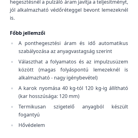
hegesztésnél a pulzáló áram javítja a teljesítményt,
jól alkalmazható védőréteggel bevont lemezeknél
is.
Főbb jellemzői
A ponthegesztési áram és idő automatikus
szabályozása az anyagvastagság szerint
Választhat a folyamatos és az impulzusüzem
között (magas folyáspontú lemezeknél is
alkalmazható - nagy igénybevétel)
A karok nyomása 40 kg-tól 120 kg-ig állítható
(kar hosszúsága: 120 mm)
Termikusan szigetelő anyagból készült
fogantyú
Hővédelem