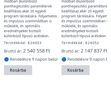
módban (különböző
módban (különböző
ponthegesztési paraméterek
ponthegesztési paraméterek
beállítása) akár 20 egyedi
beállítása) akár 20 egyedi
program tárolására. Folyamatos
program tárolására. Folyamat
és impulzus üzemmódban is
és impulzus üzemmódban is
működik, és optimális
működik, és optimális
eredményeket biztosít
eredményeket biztosít
különböző típusú acélokon.
különböző típusú acélokon.
Termékkód: 824053
Termékkód: 824052
2 540 558 Ft
2 147 837 Ft
Bruttó ár:
Bruttó ár:
🔵 Rendelésre 9 napon belül
🔵 Rendelésre 9 napon bel
Kosárba
Kosárba