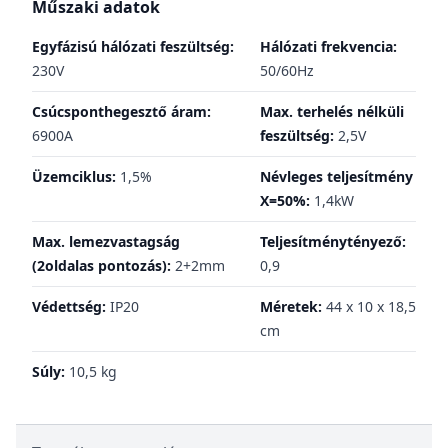
Műszaki adatok
Egyfázisú hálózati feszültség:
Hálózati frekvencia:
230V
50/60Hz
Csúcsponthegesztő áram:
Max. terhelés nélküli
6900A
feszültség:
2,5V
Üzemciklus:
1,5%
Névleges teljesítmény
X=50%:
1,4kW
Max. lemezvastagság
Teljesítménytényező:
(2oldalas pontozás):
2+2mm
0,9
Védettség:
IP20
Méretek:
44 x 10 x 18,5
cm
Súly:
10,5 kg