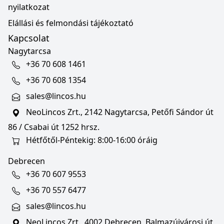
nyilatkozat
Elállási és felmondási tájékoztató
Kapcsolat
Nagytarcsa
+36 70 608 1461
+36 70 608 1354
sales@lincos.hu
NeoLincos Zrt., 2142 Nagytarcsa, Petőfi Sándor út
86 / Csabai út 1252 hrsz.
Hétfőtől-Péntekig: 8:00-16:00 óráig
Debrecen
+36 70 607 9553
+36 70 557 6477
sales@lincos.hu
NeoLincos Zrt., 4002 Debrecen, Balmazújvárosi út