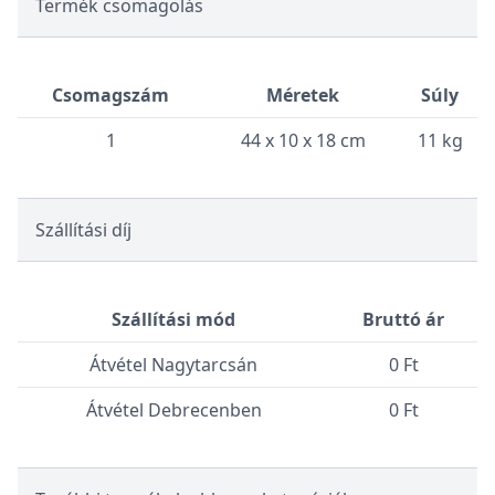
Termék csomagolás
Csomagszám
Méretek
Súly
1
44 x 10 x 18 cm
11 kg
Szállítási díj
Szállítási mód
Bruttó ár
Átvétel Nagytarcsán
0 Ft
Átvétel Debrecenben
0 Ft