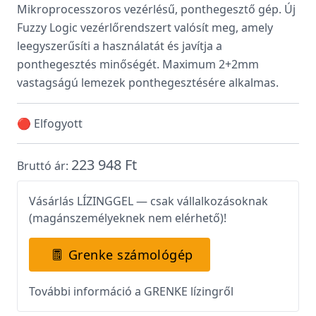
Mikroprocesszoros vezérlésű, ponthegesztő gép. Új
Fuzzy Logic vezérlőrendszert valósít meg, amely
leegyszerűsíti a használatát és javítja a
ponthegesztés minőségét. Maximum 2+2mm
vastagságú lemezek ponthegesztésére alkalmas.
🔴 Elfogyott
223 948 Ft
Bruttó ár:
Vásárlás LÍZINGGEL — csak vállalkozásoknak
(magánszemélyeknek nem elérhető)!
Grenke számológép
További információ a GRENKE lízingről