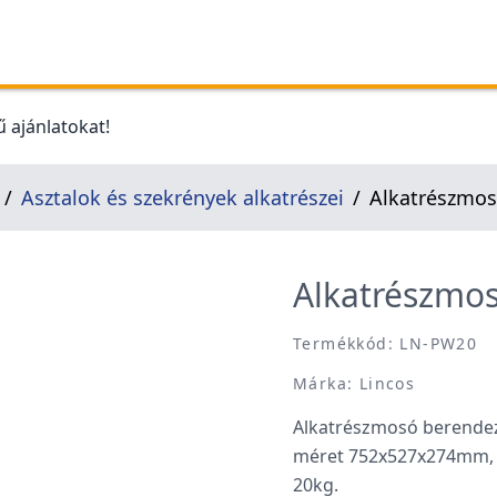
 ajánlatokat!
Asztalok és szekrények alkatrészei
Alkatrészmosó
Alkatrészmos
Termékkód: LN-PW20
Márka: Lincos
Alkatrészmosó berendezés
méret 752x527x274mm, m
20kg.