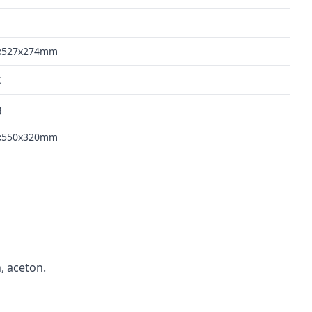
x527x274mm
C
g
x550x320mm
, aceton.