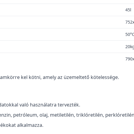
45l
752
50°
20k
790
ramkörre kel kötni, amely az üzemeltető kötelessége.
atokkal való használatra tervezték.
in, petróleum, olaj, metiletilén, triklóretilén, perklóretilén
ékokat alkalmazza.