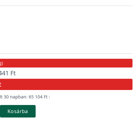
g)
441 Ft
t
t 30 napban: 65 104 Ft
ℹ️
Kosárba