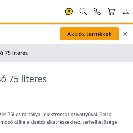
AI
Akciós termékek
 75 literes
ó 75 literes
 75l-es tartállyal, elektromos szivattyúval. Belső
osó tálka a kisebb alkatrészekhez. terhelhetősége