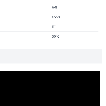
6-8
>55°C
III.
50°C