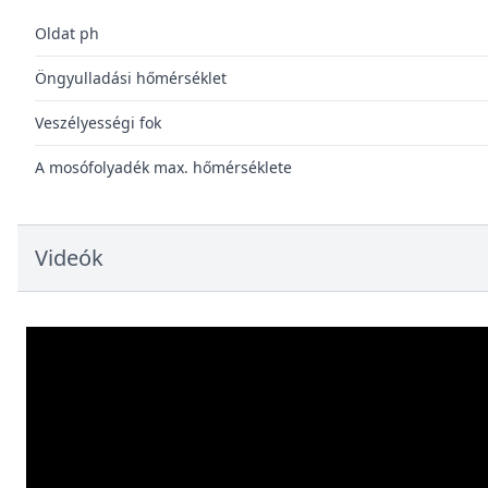
Oldat ph
Öngyulladási hőmérséklet
Veszélyességi fok
A mosófolyadék max. hőmérséklete
Videók