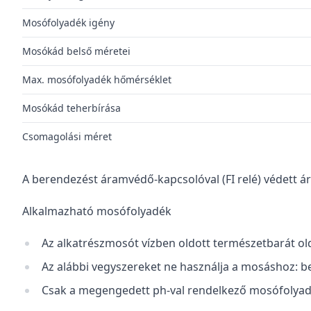
Mosófolyadék igény
Mosókád belső méretei
Max. mosófolyadék hőmérséklet
Mosókád teherbírása
Csomagolási méret
A berendezést áramvédő-kapcsolóval (FI relé) védett á
Alkalmazható mosófolyadék
Az alkatrészmosót vízben oldott természetbarát old
Az alábbi vegyszereket ne használja a mosáshoz: benz
Csak a megengedett ph-val rendelkező mosófolyad