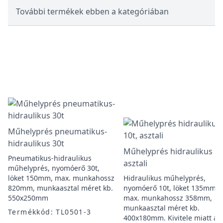
További termékek ebben a kategóriában
Műhelyprés pneumatikus-
hidraulikus 30t
Műhelyprés hidraulikus 10
Pneumatikus-hidraulikus
asztali
műhelyprés, nyomóerő 30t,
löket 150mm, max. munkahossz
Hidraulikus műhelyprés,
820mm, munkaasztal méret kb.
nyomóerő 10t, löket 135mm,
550x250mm
max. munkahossz 358mm,
munkaasztal méret kb.
Termékkód: TL0501-3
400x180mm. Kivitele miatt ak