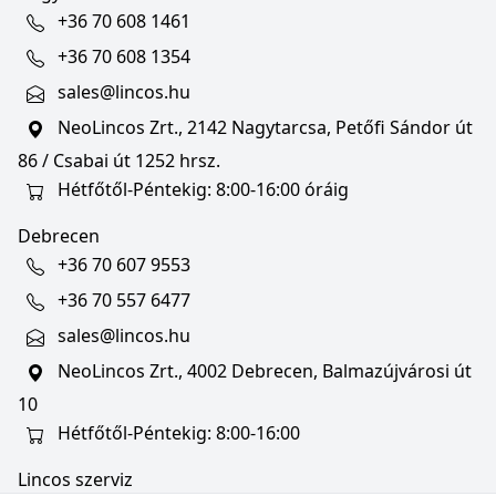
+36 70 608 1461
+36 70 608 1354
sales@lincos.hu
NeoLincos Zrt., 2142 Nagytarcsa, Petőfi Sándor út
86 / Csabai út 1252 hrsz.
Hétfőtől-Péntekig: 8:00-16:00 óráig
Debrecen
+36 70 607 9553
+36 70 557 6477
sales@lincos.hu
NeoLincos Zrt., 4002 Debrecen, Balmazújvárosi út
10
Hétfőtől-Péntekig: 8:00-16:00
Lincos szerviz