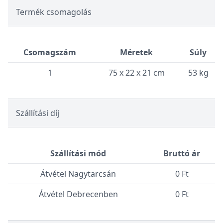
Termék csomagolás
Csomagszám
Méretek
Súly
1
75 x 22 x 21 cm
53 kg
Szállítási díj
Szállítási mód
Bruttó ár
Átvétel Nagytarcsán
0 Ft
Átvétel Debrecenben
0 Ft