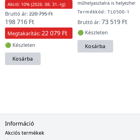
műhelyasztalra is helyezhető.
Akció: 10% (2026. 08. 31.-ig)
Termékkód: TL0500-1
Bruttó ár:
220 795 Ft
198 716 Ft
73 519 Ft
Bruttó ár:
22 079 Ft
🟢 Készleten
Megtakarítás:
🟢 Készleten
Kosárba
Kosárba
Információ
Akciós termékek