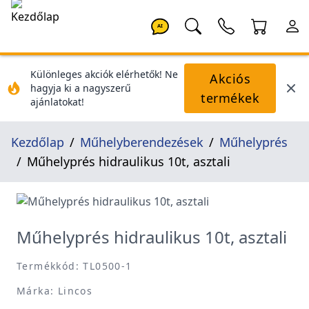
AI
Különleges akciók elérhetők! Ne
Akciós
hagyja ki a nagyszerű
termékek
ajánlatokat!
Kezdőlap
Műhelyberendezések
Műhelyprés
Műhelyprés hidraulikus 10t, asztali
Műhelyprés hidraulikus 10t, asztali
Termékkód: TL0500-1
Márka: Lincos