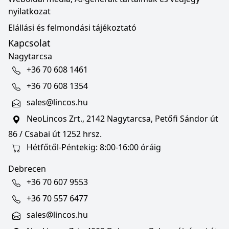
nyilatkozat
Elállási és felmondási tájékoztató
Kapcsolat
Nagytarcsa
+36 70 608 1461
+36 70 608 1354
sales@lincos.hu
NeoLincos Zrt., 2142 Nagytarcsa, Petőfi Sándor út
86 / Csabai út 1252 hrsz.
Hétfőtől-Péntekig: 8:00-16:00 óráig
Debrecen
+36 70 607 9553
+36 70 557 6477
sales@lincos.hu