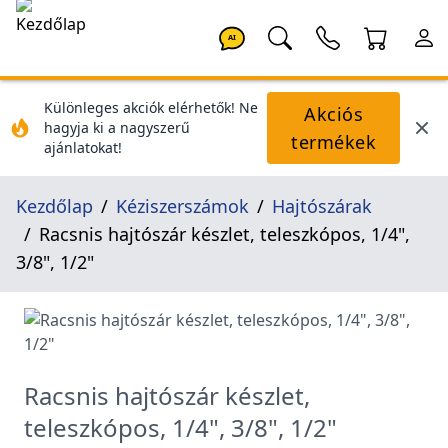
AI
Különleges akciók elérhetők! Ne
Akciós
hagyja ki a nagyszerű
termékek
ajánlatokat!
Kezdőlap
Kéziszerszámok
Hajtószárak
Racsnis hajtószár készlet, teleszkópos, 1/4",
3/8", 1/2"
Racsnis hajtószár készlet,
teleszkópos, 1/4", 3/8", 1/2"