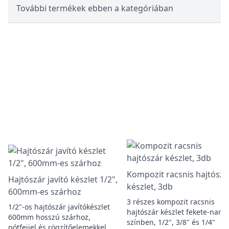
További termékek ebben a kategóriában
Kompozit racsnis hajtószá
Hajtószár javító készlet 1/2",
készlet, 3db
600mm-es szárhoz
3 részes kompozit racsnis
1/2"-os hajtószár javítókészlet
hajtószár készlet fekete-nara
600mm hosszú szárhoz,
színben, 1/2", 3/8" és 1/4"
pótfejjel és rögzítőelemekkel.