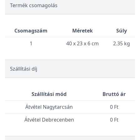
Termék csomagolás
Csomagszám
Méretek
Súly
1
40 x 23 x 6 cm
2.35 kg
Szállítási díj
Szállítási mód
Bruttó ár
Átvétel Nagytarcsán
0 Ft
Átvétel Debrecenben
0 Ft