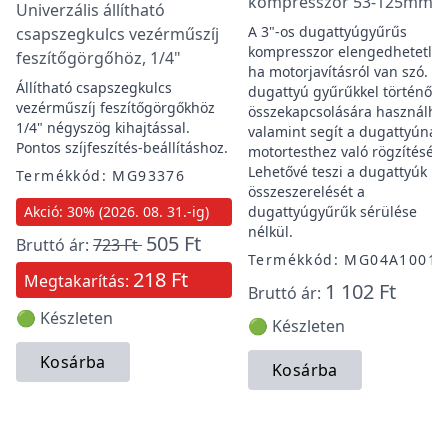
kompresszor 53-125mm
Univerzális állítható
A 3"-os dugattyúgyűrűs
csapszegkulcs vezérműszíj
kompresszor elengedhetetlen
feszítőgörgőhöz, 1/4"
ha motorjavításról van szó. A
Állítható csapszegkulcs
dugattyú gyűrűkkel történő
vezérműszíj feszítőgörgőkhöz
összekapcsolására használhat
1/4" négyszög kihajtással.
valamint segít a dugattyúnak
Pontos szíjfeszítés-beállításhoz.
motortesthez való rögzítéséb
Lehetővé teszi a dugattyúk
Termékkód: MG93376
összeszerelését a
Akció: 30% (2026. 08. 31.-ig)
dugattyúgyűrűk sérülése
nélkül.
505 Ft
Bruttó ár:
723 Ft
Termékkód: MG04A1001
218 Ft
Megtakarítás:
1 102 Ft
Bruttó ár:
🟢 Készleten
🟢 Készleten
Kosárba
Kosárba