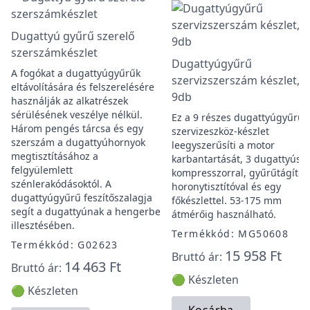
Dugattyú gyűrű szerelő
szerszámkészlet
Dugattyúgyűrű
A fogókat a dugattyúgyűrűk
szervizszerszám készlet,
eltávolítására és felszerelésére
9db
használják az alkatrészek
sérülésének veszélye nélkül.
Ez a 9 részes dugattyúgyűrű
Három pengés tárcsa és egy
szervizeszköz-készlet
szerszám a dugattyúhornyok
leegyszerűsíti a motor
megtisztításához a
karbantartását, 3 dugattyús
felgyülemlett
kompresszorral, gyűrűtágítóv
szénlerakódásoktól. A
horonytisztítóval és egy
dugattyúgyűrű feszítőszalagja
főkészlettel. 53-175 mm
segít a dugattyúnak a hengerbe
átmérőig használható.
illesztésében.
Termékkód: MG50608
Termékkód: G02623
15 958 Ft
Bruttó ár:
14 463 Ft
Bruttó ár:
🟢 Készleten
🟢 Készleten