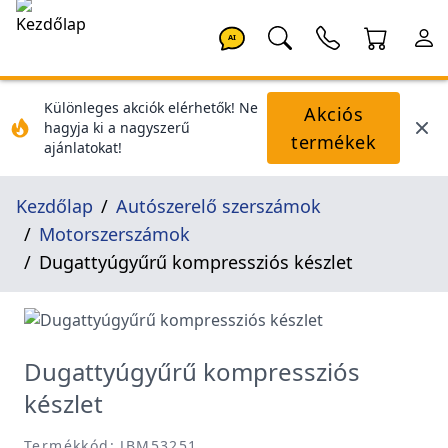
AI
Különleges akciók elérhetők! Ne
Akciós
hagyja ki a nagyszerű
termékek
ajánlatokat!
Kezdőlap
Autószerelő szerszámok
Motorszerszámok
Dugattyúgyűrű kompressziós készlet
Dugattyúgyűrű kompressziós
készlet
Termékkód: JBM53251