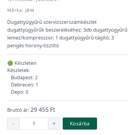
Márka: JBM
Dugattyúgyűrű szervizszerszámkészlet
dugattyúgyűrűk beszereléséhez; 3db dugattyúgyűrű
lemez/kompresszor; 1 dugattyúgyűrű-tágító; 3
pengés horony-tisztító
🟢 Készleten
Készletek:
Budapest: 2
Debrecen: 1
Depo: 0
29 455 Ft
Bruttó ár:
-
+
Kosárba