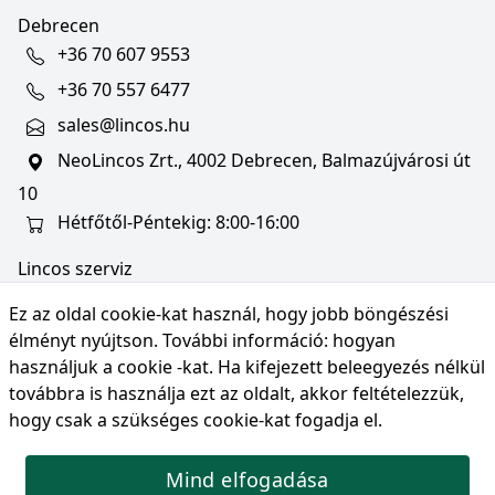
Debrecen
+36 70 607 9553
+36 70 557 6477
sales@lincos.hu
NeoLincos Zrt., 4002 Debrecen, Balmazújvárosi út
10
Hétfőtől-Péntekig: 8:00-16:00
Lincos szerviz
szerviz@lincos.hu
Ez az oldal cookie-kat használ, hogy jobb böngészési
NeoLincos Zrt., 4002 Debrecen, Balmazújvárosi út
élményt nyújtson. További információ:
hogyan
10
használjuk a cookie -kat
. Ha kifejezett beleegyezés nélkül
továbbra is használja ezt az oldalt, akkor feltételezzük,
Nyitvatartás: hétfő-péntek 8:00-16:00
hogy csak a szükséges cookie-kat fogadja el.
Mind elfogadása