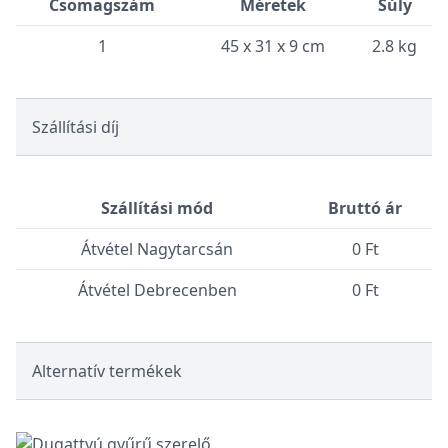
Csomagszám
Méretek
Súly
1
45 x 31 x 9 cm
2.8 kg
Szállítási díj
Szállítási mód
Bruttó ár
Átvétel Nagytarcsán
0 Ft
Átvétel Debrecenben
0 Ft
Alternatív termékek