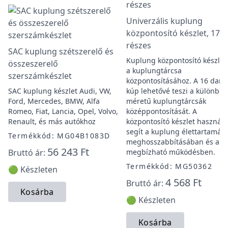
Univerzális kuplung
központosító készlet, 17
részes
SAC kuplung szétszerelő és
Kuplung központosító készlet
összeszerelő
a kuplungtárcsa
szerszámkészlet
központosításához. A 16 dara
SAC kuplung készlet Audi, VW,
kúp lehetővé teszi a különböz
Ford, Mercedes, BMW, Alfa
méretű kuplungtárcsák
Romeo, Fiat, Lancia, Opel, Volvo,
középpontosítását. A
Renault, és más autókhoz
központosító készlet használa
segít a kuplung élettartamán
Termékkód: MG04B1083D
meghosszabbításában és a
56 243 Ft
Bruttó ár:
megbízható működésben.
Termékkód: MG50362
🟢 Készleten
4 568 Ft
Bruttó ár:
Kosárba
🟢 Készleten
Kosárba