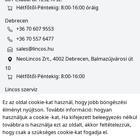
Hétfőtől-Péntekig: 8:00-16:00 óráig
Debrecen
+36 70 607 9553
+36 70 557 6477
sales@lincos.hu
NeoLincos Zrt., 4002 Debrecen, Balmazújvárosi út
10
Hétfőtől-Péntekig: 8:00-16:00
Lincos szerviz
szerviz@lincos.hu
Ez az oldal cookie-kat használ, hogy jobb böngészési
NeoLincos Zrt., 4002 Debrecen, Balmazújvárosi út
élményt nyújtson. További információ:
hogyan
10
használjuk a cookie -kat
. Ha kifejezett beleegyezés nélkül
továbbra is használja ezt az oldalt, akkor feltételezzük,
Nyitvatartás: hétfő-péntek 8:00-16:00
hogy csak a szükséges cookie-kat fogadja el.