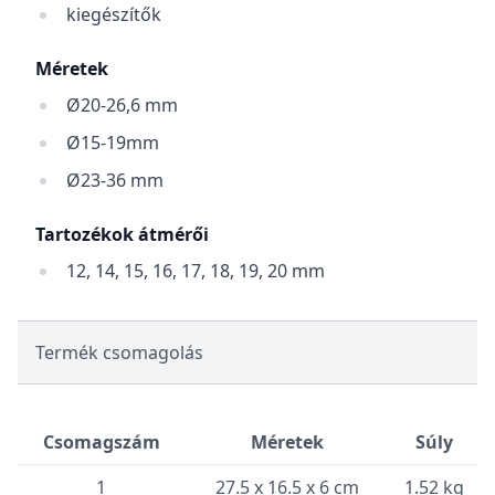
kiegészítők
Méretek
Ø20-26,6 mm
Ø15-19mm
Ø23-36 mm
Tartozékok átmérői
12, 14, 15, 16, 17, 18, 19, 20 mm
Termék csomagolás
Csomagszám
Méretek
Súly
1
27.5 x 16.5 x 6 cm
1.52 kg