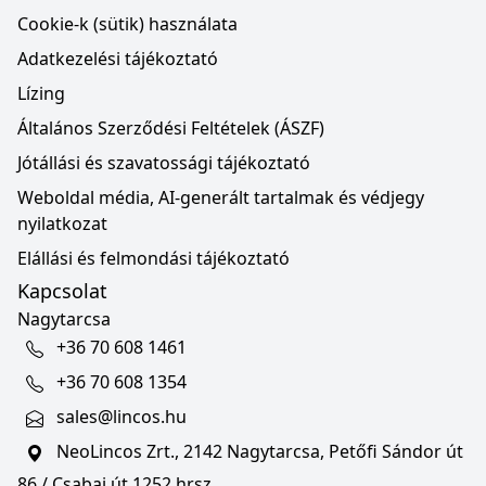
Cookie-k (sütik) használata
Adatkezelési tájékoztató
Lízing
Általános Szerződési Feltételek (ÁSZF)
Jótállási és szavatossági tájékoztató
Weboldal média, AI-generált tartalmak és védjegy
nyilatkozat
Elállási és felmondási tájékoztató
Kapcsolat
Nagytarcsa
+36 70 608 1461
+36 70 608 1354
sales@lincos.hu
NeoLincos Zrt., 2142 Nagytarcsa, Petőfi Sándor út
86 / Csabai út 1252 hrsz.