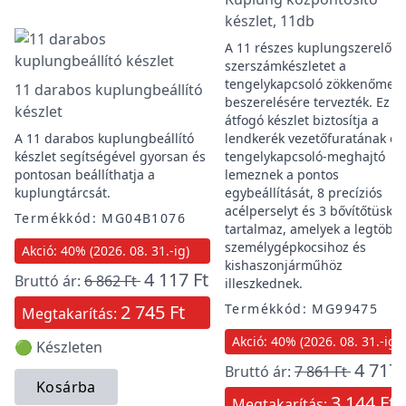
készlet, 11db
A 11 részes kuplungszerelő
szerszámkészletet a
tengelykapcsoló zökkenőmen
11 darabos kuplungbeállító
beszerelésére tervezték. Ez a
készlet
átfogó készlet biztosítja a
A 11 darabos kuplungbeállító
lendkerék vezetőfuratának és
készlet segítségével gyorsan és
tengelykapcsoló-meghajtó
pontosan beállíthatja a
lemeznek a pontos
kuplungtárcsát.
egybeállítását, 8 precíziós
acélperselyt és 3 bővítőtüskét
Termékkód: MG04B1076
tartalmaz, amelyek a legtöbb
személygépkocsihoz és
Akció: 40% (2026. 08. 31.-ig)
kishaszonjárműhöz
4 117 Ft
Bruttó ár:
6 862 Ft
illeszkednek.
2 745 Ft
Termékkód: MG99475
Megtakarítás:
Akció: 40% (2026. 08. 31.-ig)
🟢 Készleten
4 717 
Bruttó ár:
7 861 Ft
Kosárba
3 144 Ft
Megtakarítás: