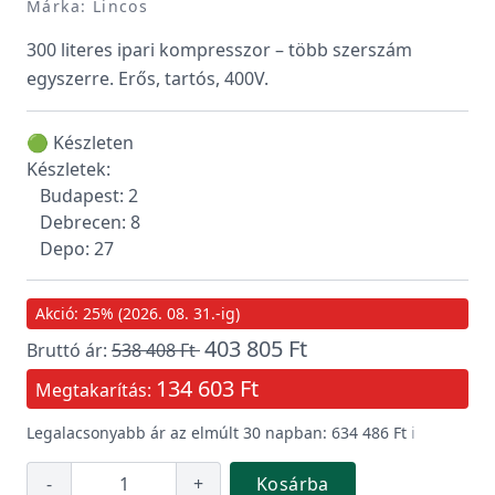
Márka: Lincos
300 literes ipari kompresszor – több szerszám
egyszerre. Erős, tartós, 400V.
🟢 Készleten
Készletek:
Budapest: 2
Debrecen: 8
Depo: 27
Akció: 25% (2026. 08. 31.-ig)
403 805 Ft
Bruttó ár:
538 408 Ft
134 603 Ft
Megtakarítás:
Legalacsonyabb ár az elmúlt 30 napban: 634 486 Ft
ℹ️
-
+
Kosárba