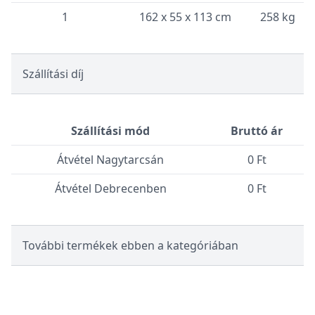
1
162 x 55 x 113 cm
258 kg
Szállítási díj
Szállítási mód
Bruttó ár
Átvétel Nagytarcsán
0 Ft
Átvétel Debrecenben
0 Ft
További termékek ebben a kategóriában