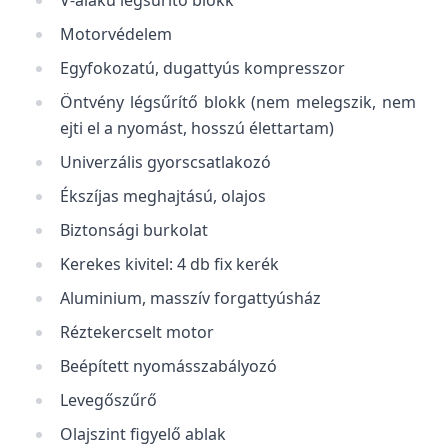
V-alakú légsűrítő blokk
Motorvédelem
Egyfokozatú, dugattyús kompresszor
Öntvény légsűrítő blokk (nem melegszik, nem
ejti el a nyomást, hosszú élettartam)
Univerzális gyorscsatlakozó
Ékszíjas meghajtású, olajos
Biztonsági burkolat
Kerekes kivitel: 4 db fix kerék
Aluminium, masszív forgattyúsház
Réztekercselt motor
Beépített nyomásszabályozó
Levegőszűrő
Olajszint figyelő ablak