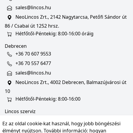
sales@lincos.hu
NeoLincos Zrt., 2142 Nagytarcsa, Petőfi Sándor út
86 / Csabai út 1252 hrsz.
Hétfőtől-Péntekig: 8:00-16:00 óráig
Debrecen
+36 70 607 9553
+36 70 557 6477
sales@lincos.hu
NeoLincos Zrt., 4002 Debrecen, Balmazújvárosi út
10
Hétfőtől-Péntekig: 8:00-16:00
Lincos szerviz
szerviz@lincos.hu
Ez az oldal cookie-kat használ, hogy jobb böngészési
NeoLincos Zrt., 4002 Debrecen, Balmazújvárosi út
élményt nyújtson. További információ:
hogyan