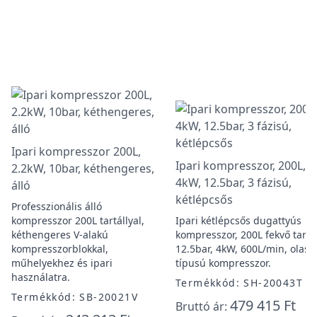
Ipari kompresszor 200L,
Ipari kompresszor, 200L,
2.2kW, 10bar, kéthengeres,
4kW, 12.5bar, 3 fázisú,
álló
kétlépcsős
Professzionális álló
kompresszor 200L tartállyal,
Ipari kétlépcsős dugattyús
kéthengeres V-alakú
kompresszor, 200L fekvő tartál
kompresszorblokkal,
12.5bar, 4kW, 600L/min, olasz
műhelyekhez és ipari
típusú kompresszor.
használatra.
Termékkód: SH-20043T
Termékkód: SB-20021V
479 415 Ft
Bruttó ár: