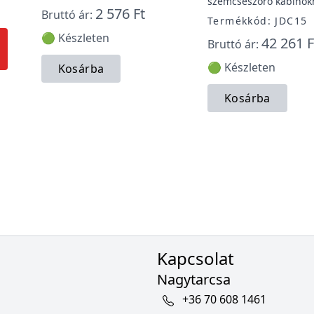
szemcseszóró kabinok
2 576 Ft
Bruttó ár:
Termékkód: JDC15
🟢 Készleten
42 261 F
Bruttó ár:
🟢 Készleten
Kosárba
Kosárba
Kapcsolat
Nagytarcsa
+36 70 608 1461