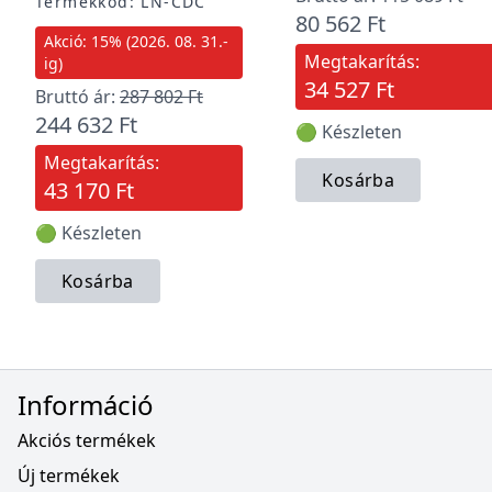
Termékkód: LN-CDC
80 562 Ft
Akció: 15% (2026. 08. 31.-
Megtakarítás:
ig)
34 527 Ft
Bruttó ár:
287 802 Ft
244 632 Ft
🟢 Készleten
Megtakarítás:
Kosárba
43 170 Ft
🟢 Készleten
Kosárba
Információ
Akciós termékek
Új termékek