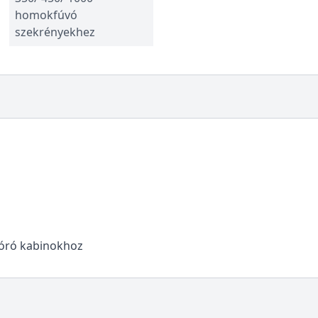
homokfúvó
szekrényekhez
óró kabinokhoz