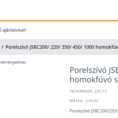
 ajánlatokat!
Porelszívó JSBC200/ 220/ 350/ 450/ 1000 homokfú
Porelszívó J
homokfúvó s
Termékkód: JDC15
Márka: Lincos
Porelszívó JSBC200/220