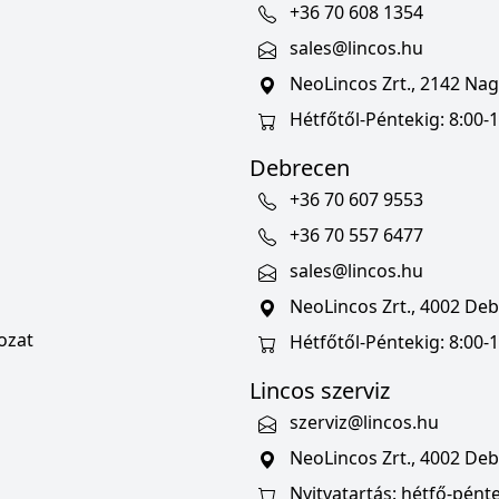
+36 70 608 1354
sales@lincos.hu
NeoLincos Zrt., 2142 Nagy
Hétfőtől-Péntekig: 8:00-1
Debrecen
+36 70 607 9553
+36 70 557 6477
sales@lincos.hu
NeoLincos Zrt., 4002 Deb
ozat
Hétfőtől-Péntekig: 8:00-
Lincos szerviz
szerviz@lincos.hu
NeoLincos Zrt., 4002 Deb
Nyitvatartás: hétfő-pénte