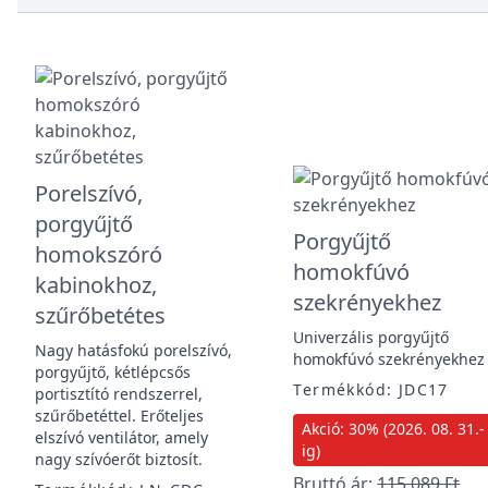
Porelszívó,
porgyűjtő
Porgyűjtő
homokszóró
homokfúvó
kabinokhoz,
szekrényekhez
szűrőbetétes
Univerzális porgyűjtő
Nagy hatásfokú porelszívó,
homokfúvó szekrényekhez
porgyűjtő, kétlépcsős
Termékkód: JDC17
portisztító rendszerrel,
szűrőbetéttel. Erőteljes
Akció: 30% (2026. 08. 31.-
elszívó ventilátor, amely
ig)
nagy szívóerőt biztosít.
Bruttó ár:
115 089 Ft