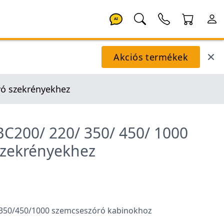
AI
Akciós termékek
vó szekrényekhez
SBC200/ 220/ 350/ 450/ 1000
zekrényekhez
/350/450/1000 szemcseszóró kabinokhoz