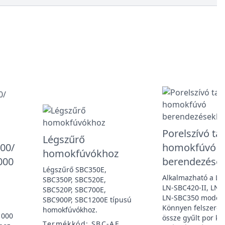
Porelszívó tar
Légszűrő
200/
homokfúvó
homokfúvókhoz
000
berendezése
Légszűrő SBC350E,
Alkalmazható a LN
SBC350P, SBC520E,
LN-SBC420-II, LN-
SBC520P, SBC700E,
LN-SBC350 modell
SBC900P, SBC1200E típusú
Könnyen felszerelh
homokfúvókhoz.
1000
össze gyűlt por k
Termékkód: SBC-AF