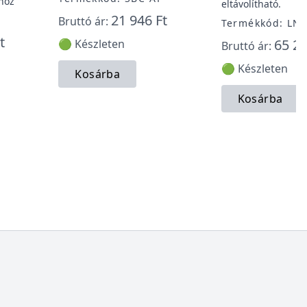
hoz
eltávolítható.
21 946 Ft
Bruttó ár:
Termékkód: LN
t
65 20
🟢 Készleten
Bruttó ár:
🟢 Készleten
Kosárba
Kosárba