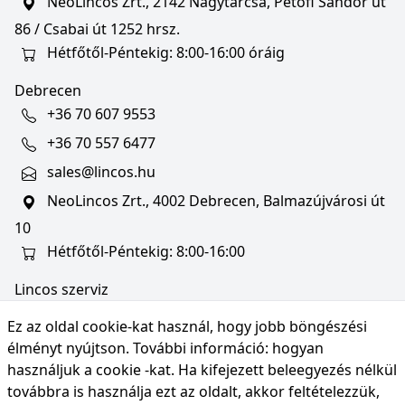
NeoLincos Zrt., 2142 Nagytarcsa, Petőfi Sándor út
86 / Csabai út 1252 hrsz.
Hétfőtől-Péntekig: 8:00-16:00 óráig
Debrecen
+36 70 607 9553
+36 70 557 6477
sales@lincos.hu
NeoLincos Zrt., 4002 Debrecen, Balmazújvárosi út
10
Hétfőtől-Péntekig: 8:00-16:00
Lincos szerviz
szerviz@lincos.hu
Ez az oldal cookie-kat használ, hogy jobb böngészési
NeoLincos Zrt., 4002 Debrecen, Balmazújvárosi út
élményt nyújtson. További információ:
hogyan
10
használjuk a cookie -kat
. Ha kifejezett beleegyezés nélkül
továbbra is használja ezt az oldalt, akkor feltételezzük,
Nyitvatartás: hétfő-péntek 8:00-16:00