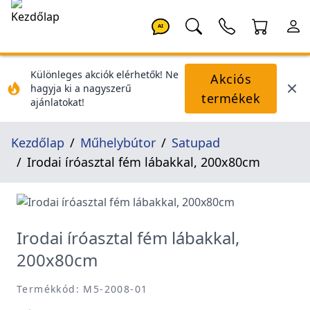
AI
Különleges akciók elérhetők! Ne
Akciós
hagyja ki a nagyszerű
termékek
ajánlatokat!
Kezdőlap
Műhelybútor
Satupad
Irodai íróasztal fém lábakkal, 200x80cm
Irodai íróasztal fém lábakkal,
200x80cm
Termékkód: M5-2008-01