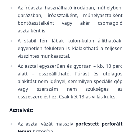
Az íróasztal használható irodában, műhelyben,
garázsban, íróasztalként, műhelyasztalként
bontóasztalként vagy akár csomagoló
asztalként is.
A stabil fém lábak külön-külön állíthatóak,
egyenetlen felületen is kialakítható a teljesen
vízszintes munkaasztal.
Az asztal egyszerűen és gyorsan – kb. 10 perc
alatt – összeállítható. Fúrást és utólagos
alakítást nem igényel, semmilyen speciális gép
vagy szerszám nem szükséges az
összeszereléshez. Csak két 13-as villás kulcs.
Asztalváz:
Az asztal vázát masszív
porfestett perforált
lemez
biztosítja.