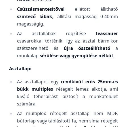
Csúszásmentesítővel
ellátott állítható
szintező lábak
, állítási magasság 0-40mm
magasságig.
Az asztallábak rögzítése
teassauer
csavarokkal történik, így az asztal bármikor
szétszerelhető és
újra összeállítható
a
munkalap
sérülése vagy gyengülése nélkül
.
Asztallap:
Az asztallapot egy
rendkívül erős 25mm-es
bükk multiplex
rétegelt lemez alkotja, ami
kiváló teherbírást biztosít a munkafelület
számára.
Az multiplex rétegelt asztallap nem MDF,
bútorlap vagy táblásított fa, nem sima rétegelt