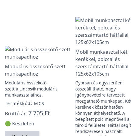
Mobil munkaasztal két
kerékkel, polccal és
Moduláris összekötő szett
szerszámtartó hátfallal
munkapadhoz
125x62x105cm
Moduláris összekötő
Gyorsan és egyszerűen
szett a Lincos® moduláris
összeállítható, nagy
munkaasztalaihoz.
igénybevételre tervezett
mozgatható munkapad. Két fi
Termékkód: MCS
keréknek köszönhetően
7 705 Ft
Bruttó ár:
könnyen áthelyezhető. A
beépített polc megnöveli a
🟢 Készleten
tároló felületet. Hátfal segíti a
rendszeresen használt