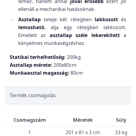
lemez, hanem annál
jóval erősebb
ezért jól
ellenáll a mechanikai hatásoknak.
Asztallap
teteje két rétegben
lakkozott
és
lemosható
, alja egy rétegben lakkozott.
Emellett az
asztallap széle lekerekített
a
kényelmes munkavégzéshez.
Statikai terhelhetőség:
200kg
Asztallap mérete:
200x80cm
Munkaasztal magasság:
80cm
Termék csomagolás
Csomagszám
Méretek
Súly
1
201 x 81 x 3 cm
33 kg